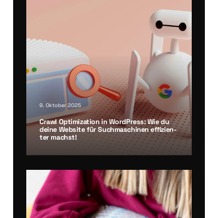
9. Oktober 2025
Crawl Opti­miza­ti­on in Word­Press: Wie du
dei­ne Web­site für Such­ma­schi­nen effi­zi­en­
ter machst!