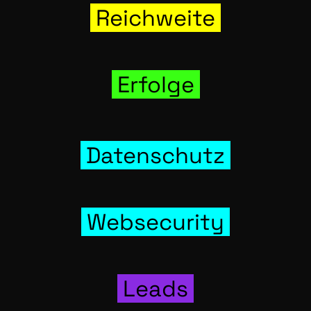
Reich­wei­te
Erfol­ge
Daten­schutz
Web­se­cu­ri­ty
Leads