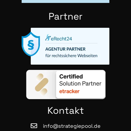
Part­ner
Kon­takt
info@strategiepool.de