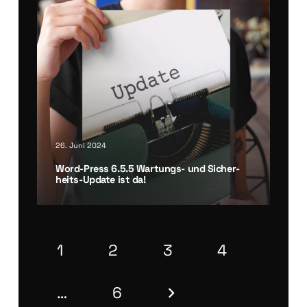
26. Juni 2024
Word-Press 6.5.5 War­tungs- und Sicher­
heits-Update ist da!
1
2
3
4
…
6