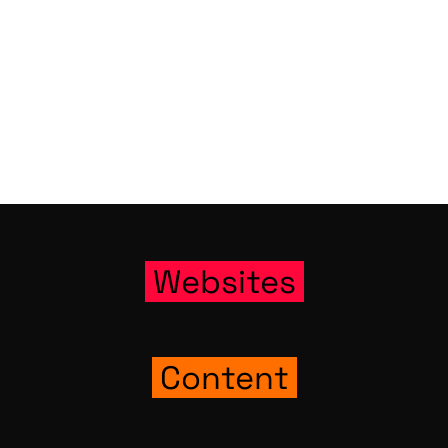
Web­sites
Con­tent