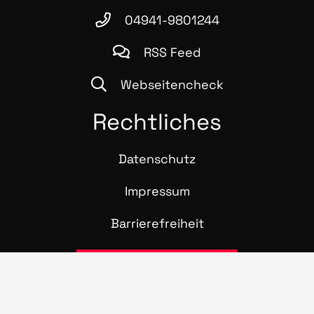
04941-9801244
RSS Feed
Webseitencheck
Recht­li­ches
Daten­schutz
Impres­sum
Bar­rie­re­frei­heit
Projektanfrage