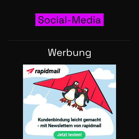
Social-Media
Wer­bung