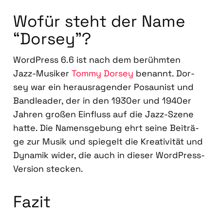
Wofür steht der Name
“Dor­sey”?
Word­Press 6.6 ist nach dem berühm­ten
Jazz-Musi­ker
Tom­my Dor­sey
benannt. Dor­
sey war ein her­aus­ra­gen­der Posau­nist und
Band­lea­der, der in den 1930er und 1940er
Jah­ren gro­ßen Ein­fluss auf die Jazz-Sze­ne
hat­te. Die Namens­ge­bung ehrt sei­ne Bei­trä­
ge zur Musik und spie­gelt die Krea­ti­vi­tät und
Dyna­mik wider, die auch in die­ser Word­Press-
Ver­si­on ste­cken.
Fazit