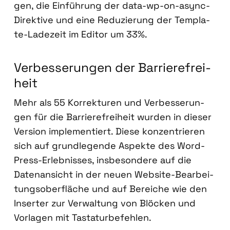
gen, die Ein­füh­rung der data-wp-on-async-
Direk­ti­ve und eine Redu­zie­rung der Tem­p­la­
te-Lade­zeit im Edi­tor um 33%.
Ver­bes­se­run­gen der Bar­rie­re­frei­
heit
Mehr als 55 Kor­rek­tu­ren und Ver­bes­se­run­
gen für die Bar­rie­re­frei­heit wur­den in die­ser
Ver­si­on imple­men­tiert. Die­se kon­zen­trie­ren
sich auf grund­le­gen­de Aspek­te des Word­
Press-Erleb­nis­ses, ins­be­son­de­re auf die
Daten­an­sicht in der neu­en Web­site-Bear­bei­
tungs­ober­flä­che und auf Berei­che wie den
Inser­ter zur Ver­wal­tung von Blö­cken und
Vor­la­gen mit Tas­ta­tur­be­feh­len.