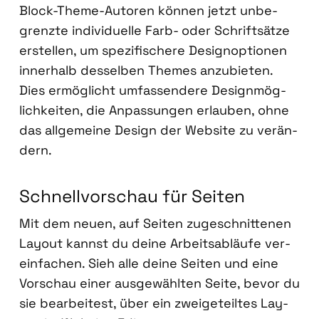
Block-The­me-Autoren kön­nen jetzt unbe­
grenz­te indi­vi­du­el­le Farb- oder Schrift­sät­ze
erstel­len, um spe­zi­fi­sche­re Desi­gn­op­tio­nen
inner­halb des­sel­ben The­mes anzu­bie­ten.
Dies ermög­licht umfas­sen­de­re Design­mög­
lich­kei­ten, die Anpas­sun­gen erlau­ben, ohne
das all­ge­mei­ne Design der Web­site zu ver­än­
dern.
Schnell­vor­schau für Sei­ten
Mit dem neu­en, auf Sei­ten zuge­schnit­te­nen
Lay­out kannst du dei­ne Arbeits­ab­läu­fe ver­
ein­fa­chen. Sieh alle dei­ne Sei­ten und eine
Vor­schau einer aus­ge­wähl­ten Sei­te, bevor du
sie bear­bei­test, über ein zwei­ge­teil­tes Lay­