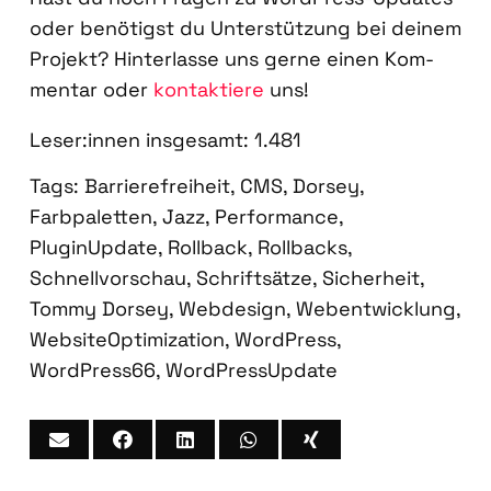
oder benö­tigst du Unter­stüt­zung bei dei­nem
Pro­jekt? Hin­ter­las­se uns ger­ne einen Kom­
men­tar oder
kon­tak­tie­re
uns!
Leser:innen ins­ge­samt:
1.481
Tags:
Barrierefreiheit
,
CMS
,
Dorsey
,
Farbpaletten
,
Jazz
,
Performance
,
PluginUpdate
,
Rollback
,
Rollbacks
,
Schnellvorschau
,
Schriftsätze
,
Sicherheit
,
Tommy Dorsey
,
Webdesign
,
Webentwicklung
,
WebsiteOptimization
,
WordPress
,
WordPress66
,
WordPressUpdate