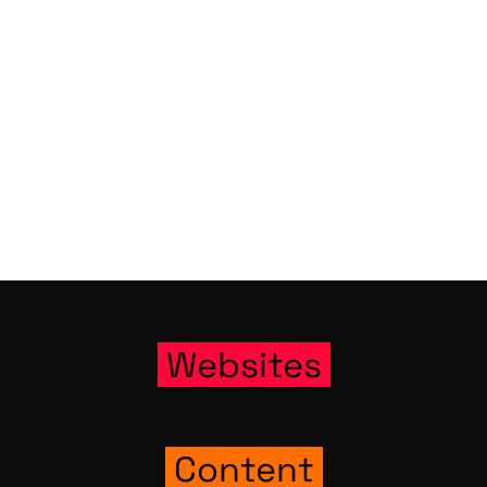
Web­sites
Con­tent