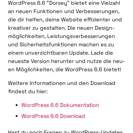
Word­Press 6.6 “Dor­sey” bie­tet eine Viel­zahl
an neu­en Funk­tio­nen und Ver­bes­se­run­gen,
die dir hel­fen, dei­ne Web­site effi­zi­en­ter und
krea­ti­ver zu gestal­ten. Die neu­en Design­
mög­lich­kei­ten, Leis­tungs­ver­bes­se­run­gen
und Sicher­heits­funk­tio­nen machen es zu
einem unver­zicht­ba­ren Update. Lade die
neu­es­te Ver­si­on her­un­ter und nut­ze die neu­
en Mög­lich­kei­ten, die Word­Press 6.6 bie­tet!
Wei­te­re Infor­ma­tio­nen und den Down­load
fin­dest du hier:
Word­Press 6.6 Doku­men­ta­ti­on
Word­Press 6.6 Down­load
Hast du noch Fra­gen zu Word­Press-Updates