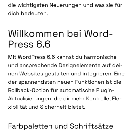
die wich­tigs­ten Neue­run­gen und was sie für
dich bedeu­ten.
Will­kom­men bei Word­
Press 6.6
Mit Word­Press 6.6 kannst du har­mo­ni­sche
und anspre­chen­de Design­ele­men­te auf dei­
nen Web­sites gestal­ten und inte­grie­ren. Eine
der span­nends­ten neu­en Funk­tio­nen ist die
Roll­back-Opti­on für auto­ma­ti­sche Plug­in-
Aktua­li­sie­run­gen, die dir mehr Kon­trol­le, Fle­
xi­bi­li­tät und Sicher­heit bie­tet.
Farb­pa­let­ten und Schrift­sät­ze