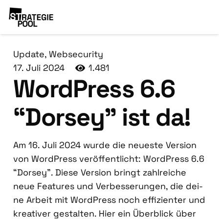
Update
,
Websecurity
17. Juli 2024
1.481
Word­Press 6.6
“Dor­sey” ist da!
Am 16. Juli 2024 wur­de die neu­es­te Ver­si­on
von Word­Press ver­öf­fent­licht: Word­Press 6.6
“Dor­sey”. Die­se Ver­si­on bringt zahl­rei­che
neue Fea­tures und Ver­bes­se­run­gen, die dei­
ne Arbeit mit Word­Press noch effi­zi­en­ter und
krea­ti­ver gestal­ten. Hier ein Über­blick über