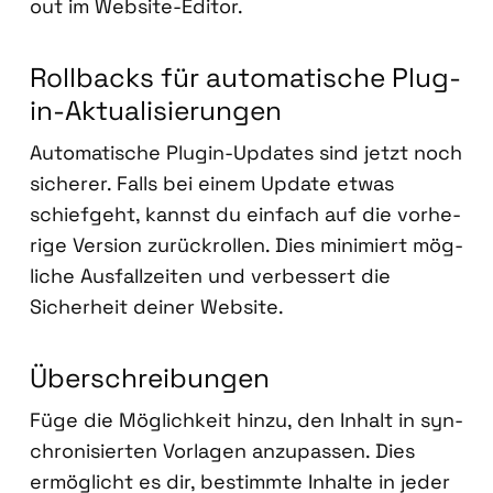
out im Web­site-Edi­tor.
Roll­backs für auto­ma­ti­sche Plug­
in-Aktua­li­sie­run­gen
Auto­ma­ti­sche Plug­in-Updates sind jetzt noch
siche­rer. Falls bei einem Update etwas
schief­geht, kannst du ein­fach auf die vor­he­
ri­ge Ver­si­on zurück­rol­len. Dies mini­miert mög­
li­che Aus­fall­zei­ten und ver­bes­sert die
Sicher­heit dei­ner Web­site.
Über­schrei­bun­gen
Füge die Mög­lich­keit hin­zu, den Inhalt in syn­
chro­ni­sier­ten Vor­la­gen anzu­pas­sen. Dies
ermög­licht es dir, bestimm­te Inhal­te in jeder