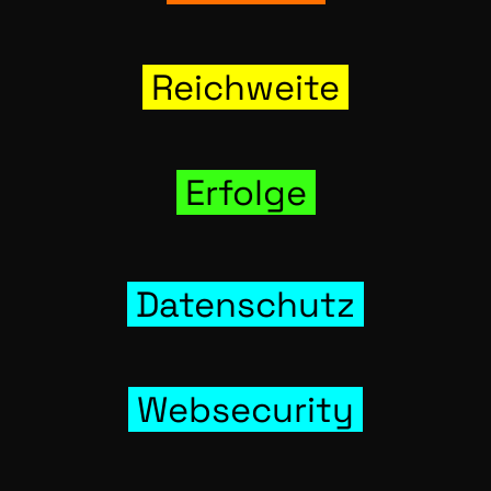
Reich­wei­te
Erfol­ge
Daten­schutz
Web­se­cu­ri­ty