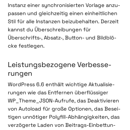
Instanz einer syn­chro­ni­sier­ten Vor­la­ge anzu­
pas­sen und gleich­zei­tig einen ein­heit­li­chen
Stil für alle Instan­zen bei­zu­be­hal­ten. Der­zeit
kannst du Über­schrei­bun­gen für
Überschrifts‑, Absatz‑, But­ton- und Bild­blö­
cke fest­le­gen.
Leis­tungs­be­zo­ge­ne Ver­bes­se­
run­gen
Word­Press 6.6 ent­hält wich­ti­ge Aktua­li­sie­
run­gen wie das Ent­fer­nen über­flüs­si­ger
WP_­The­me_­J­SON-Auf­ru­fe, das Deak­ti­vie­ren
von Auto­load für gro­ße Optio­nen, das Besei­
ti­gen unnö­ti­ger Poly­fill-Abhän­gig­kei­ten, das
ver­zö­ger­te Laden von Bei­trags-Ein­bet­tun­