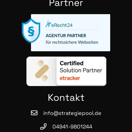
Part­ner
Kon­takt
info@strategiepool.de
04941-9801244