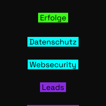
Erfol­ge
Daten­schutz
Web­se­cu­ri­ty
Leads