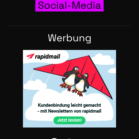
Social-Media
Wer­bung