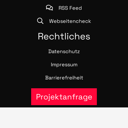
RSS Feed
Webseitencheck
Recht­li­ches
Daten­schutz
Impres­sum
Bar­rie­re­frei­heit
Projektanfrage
© 2016 – 2026 Stra­te­gie­pool