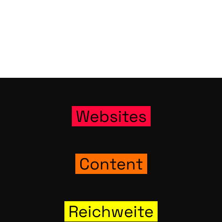
Web­sites
Con­tent
Reich­wei­te