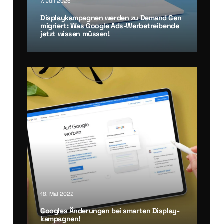
7. Juli 2026
Dis­play­kam­pa­gnen wer­den zu Demand Gen
migriert: Was Goog­le Ads-Wer­be­trei­ben­de
jetzt wis­sen müs­sen!
18. Mai 2022
Goo­gles Ände­run­gen bei smar­ten Dis­play­
kam­pa­gnen!