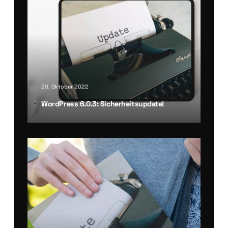
20. Oktober 2022
Word­Press 6.0.3: Sicher­heits­up­date!