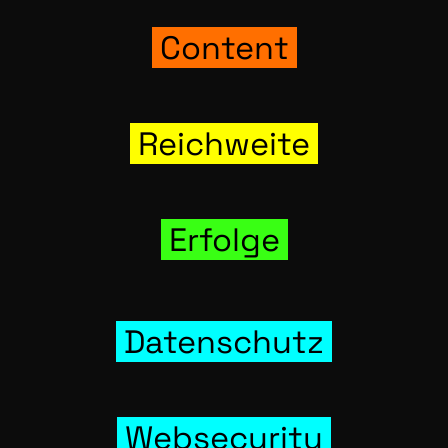
Con­tent
Reich­wei­te
Erfol­ge
Daten­schutz
Web­se­cu­ri­ty