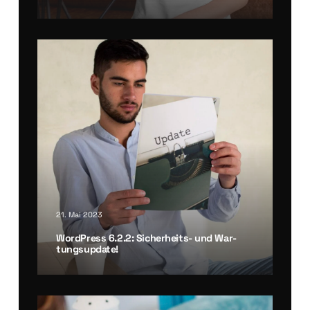
21. Mai 2023
Word­Press 6.2.2: Sicher­heits- und War­
tung­s­up­date!