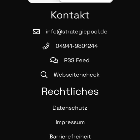
Kon­takt
info@strategiepool.de
04941-9801244
RSS Feed
Webseitencheck
Recht­li­ches
Daten­schutz
Impres­sum
Bar­rie­re­frei­heit