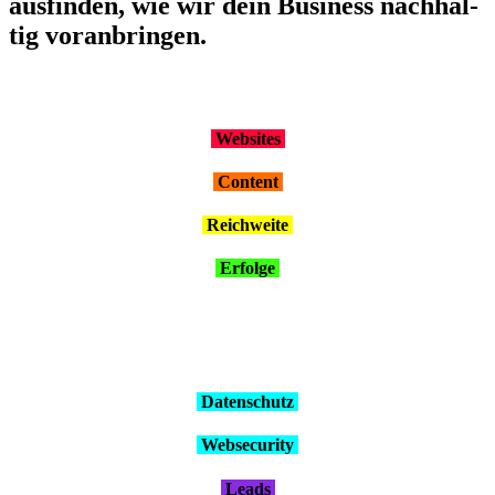
aus­fin­den, wie wir dein Busi­ness nach­hal­
tig vor­an­brin­gen.
Web­sites
Con­tent
Reich­wei­te
Erfol­ge
Daten­schutz
Web­se­cu­ri­ty
Leads