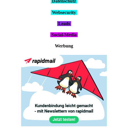
Daten­schutz
Web­se­cu­ri­ty
Leads
Social-Media
Wer­bung