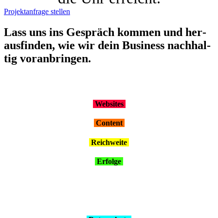
Projektanfrage stellen
Lass uns ins Gespräch kom­men und her­
aus­fin­den, wie wir dein Busi­ness nach­hal­
tig vor­an­brin­gen.
Web­sites
Con­tent
Reich­wei­te
Erfol­ge