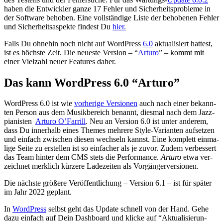
haben die Ent­wick­ler gan­ze 17 Feh­ler und Sicher­heits­pro­ble­me in
der Soft­ware beho­ben. Eine voll­stän­di­ge Lis­te der beho­be­nen Feh­ler
und Sicher­heits­aspek­te fin­dest Du
hier.
Falls Du ohne­hin noch nicht auf Word­Press
6.0
aktua­li­siert hat­test,
ist es höchs­te Zeit. Die neu­es­te Ver­si­on – “
Arturo
” – kommt mit
einer Viel­zahl neu­er Fea­tures daher.
Das kann Word­Press 6.0 “Arturo”
Word­Press 6.0 ist wie
vor­he­ri­ge Ver­sio­nen
auch nach einer bekann­
ten Per­son aus dem Musik­be­reich benannt, dies­mal nach dem Jazz­
pia­nis­ten
Arturo O’Far­rill
. Neu an Ver­si­on 6.0 ist unter ande­rem,
dass Du inner­halb eines The­mes meh­re­re Style-Vari­an­ten auf­set­zen
und ein­fach zwi­schen die­sen wech­seln kannst. Eine kom­plett ein­ma­
li­ge Sei­te zu erstel­len ist so ein­fa­cher als je zuvor. Zudem ver­bes­sert
das Team hin­ter dem CMS stets die Per­for­mance.
Arturo
etwa ver­
zeich­net merk­lich kür­ze­re Lade­zei­ten als Vor­gän­ger­ver­sio­nen.
Die nächs­te grö­ße­re Ver­öf­fent­li­chung – Ver­si­on 6.1 – ist für spä­ter
im Jahr 2022 geplant.
In
Word­Press
selbst geht das Update schnell von der Hand. Gehe
dazu ein­fach auf Dein Dash­board und kli­cke auf “Aktua­li­sie­run­