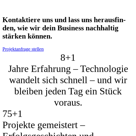
Kon­tak­tie­re uns und lass uns her­aus­fin­
den, wie wir dein Busi­ness nach­hal­tig
stär­ken kön­nen.
Projektanfrage stellen
8+
1
Jahre Erfahrung – Technologie
wandelt sich schnell – und wir
bleiben jeden Tag ein Stück
voraus.
75+
1
Projekte gemeistert –
Erfolgsgeschichten und