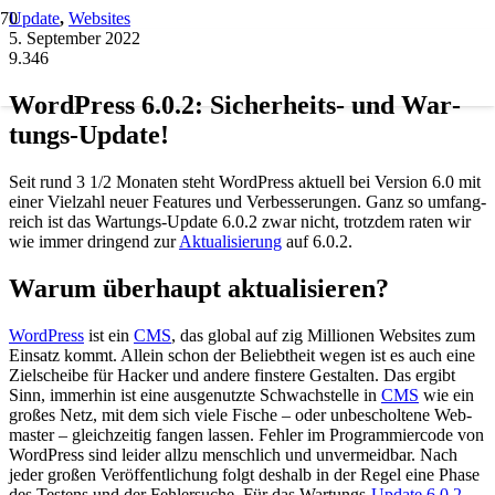
Update
,
Websites
5. September 2022
9.346
Word­Press 6.0.2: Sicher­heits- und War­
tungs-Update!
Seit rund 3 1/2 Mona­ten steht Word­Press aktu­ell bei Ver­si­on 6.0 mit
einer Viel­zahl neu­er Fea­tures und Ver­bes­se­run­gen. Ganz so umfang­
reich ist das War­tungs-Update 6.0.2 zwar nicht, trotz­dem raten wir
wie immer drin­gend zur
Aktua­li­sie­rung
auf 6.0.2.
War­um über­haupt aktua­li­sie­ren?
Word­Press
ist ein
CMS
, das glo­bal auf zig Mil­lio­nen Web­sites zum
Ein­satz kommt. Allein schon der Beliebt­heit wegen ist es auch eine
Ziel­schei­be für Hacker und ande­re fins­te­re Gestal­ten. Das ergibt
Sinn, immer­hin ist eine aus­ge­nutz­te Schwach­stel­le in
CMS
wie ein
gro­ßes Netz, mit dem sich vie­le Fische – oder unbe­schol­te­ne Web­
mas­ter – gleich­zei­tig fan­gen las­sen. Feh­ler im Pro­gram­mier­code von
Word­Press sind lei­der all­zu mensch­lich und unver­meid­bar. Nach
jeder gro­ßen Ver­öf­fent­li­chung folgt des­halb in der Regel eine Pha­se
des Tes­tens und der Feh­ler­su­che. Für das War­tungs-
Update 6.0.2