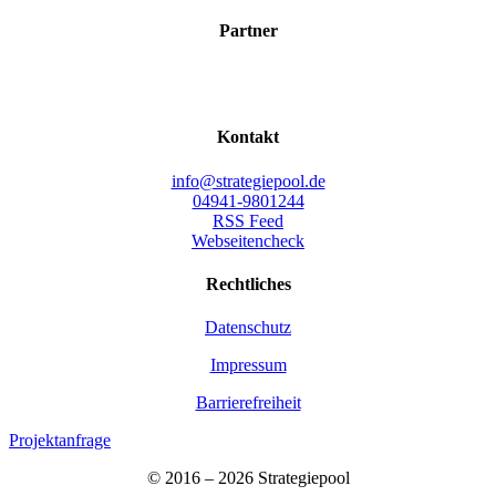
Part­ner
Kon­takt
info@strategiepool.de
04941-9801244
RSS Feed
Webseitencheck
Recht­li­ches
Daten­schutz
Impres­sum
Bar­rie­re­frei­heit
Projektanfrage
© 2016 – 2026 Stra­te­gie­pool