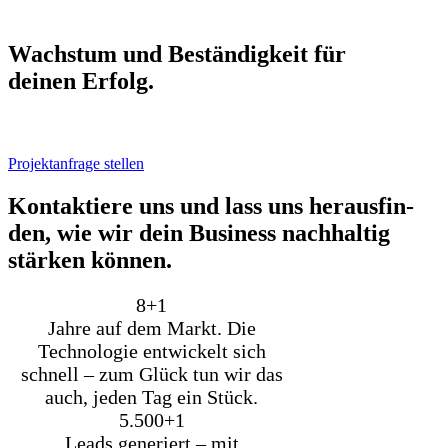
Wachs­tum und Bestän­dig­keit für
dei­nen Erfolg.
Projektanfrage stellen
Kon­tak­tie­re uns und lass uns her­aus­fin­
den, wie wir dein Busi­ness nach­hal­tig
stär­ken kön­nen.
8+
1
Jahre auf dem Markt. Die
Technologie entwickelt sich
schnell – zum Glück tun wir das
auch, jeden Tag ein Stück.
5.500+
1
Leads generiert – mit