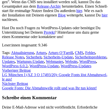
gen”. Wenn das CMS neu instal­liert wer­den soll, kannst Du das
Gesamt­pa­ket aus dem
Release-Archiv
her­un­ter­la­den. Einen Schnell­
start für erst­ma­li­ge Nut­zer fin­dest Du außer­dem
hier
. Wie es nach
der Instal­la­ti­on mit Dei­nem eige­nen
Blog
wei­ter­geht, kannst Du
hier
nach­le­sen.
Hast Du noch Fra­gen zu Word­Press-Updates oder benö­tigst Du
Unter­stüt­zung bei Dei­nem
Pro­jekt
? Hin­ter­las­se uns dazu ger­ne
einen Kom­men­tar oder kon­tak­tie­re uns!
Leser:innen ins­ge­samt:
9.346
Tags:
Aktualisierung
,
Arturo
,
Arturo O’Farrill
,
CMS
,
Fehler
,
Release Notes
,
Sicherheit
,
Sicherheits-Update
,
Sicherheitsprobleme
,
Updates
,
Wartungs-Update
,
Webmaster
,
Website
,
WordPress
,
WordPress 6.0.2
,
WordPress-Update
,
WordPress-Updates
Vorheriger Beitrag
LG Mün­chen I (AZ 3 O 17493/20): Goog­le Fonts löst Abmahn­wel­
le aus!
Nächster Beitrag
Goog­le Fonts: Die Abmahn­wel­le rollt und was Ihr tun könnt!
Schreibe einen Kommentar
Deine E-Mail-Adresse wird nicht veröffentlicht.
Erforderliche