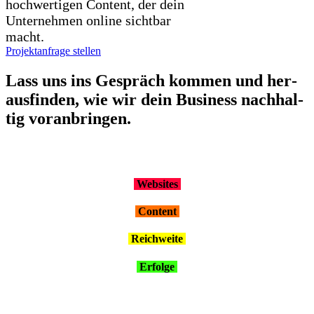
hochwertigen Content, der dein
Unternehmen online sichtbar
macht.
Projektanfrage stellen
Lass uns ins Gespräch kom­men und her­
aus­fin­den, wie wir dein Busi­ness nach­hal­
tig vor­an­brin­gen.
Web­sites
Con­tent
Reich­wei­te
Erfol­ge