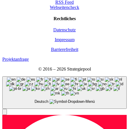
RSS Feed
Webseitencheck
Recht­li­ches
Daten­schutz
Impres­sum
Bar­rie­re­frei­heit
Projektanfrage
© 2016 – 2026 Stra­te­gie­pool
Deutsch