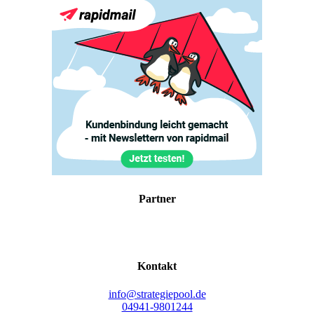
Part­ner
Kon­takt
info@strategiepool.de
04941-9801244