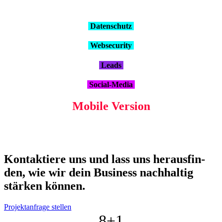
Daten­schutz
Web­se­cu­ri­ty
Leads
Social-Media
Mobi­le Ver­si­on
Kon­tak­tie­re uns und lass uns her­aus­fin­
den, wie wir dein Busi­ness nach­hal­tig
stär­ken kön­nen.
Projektanfrage stellen
8+
1