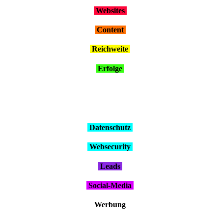
Web­sites
Con­tent
Reich­wei­te
Erfol­ge
Daten­schutz
Web­se­cu­ri­ty
Leads
Social-Media
Wer­bung