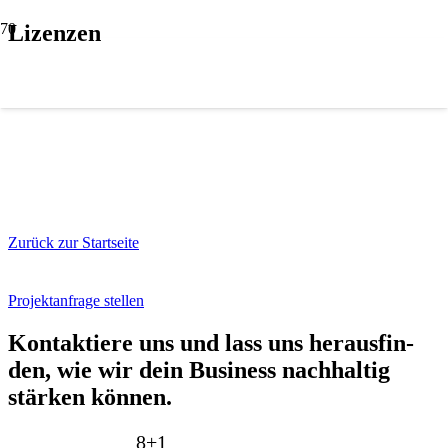
Lizenzen
Zurück zur Startseite
Projektanfrage stellen
Kon­tak­tie­re uns und lass uns her­aus­fin­
den, wie wir dein Busi­ness nach­hal­tig
stär­ken kön­nen.
8+
1