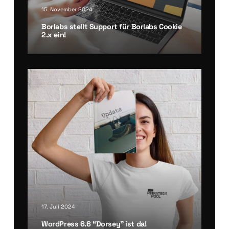
15. November 2024
Borlabs stellt Sup­port für Borlabs Coo­kie
2.x ein!
17. Juli 2024
Word­Press 6.6 “Dor­sey” ist da!