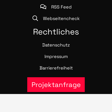
RSS Feed
Webseitencheck
Recht­li­ches
Daten­schutz
Impres­sum
Bar­rie­re­frei­heit
Projektanfrage
© 2016 – 2026 Stra­te­gie­pool