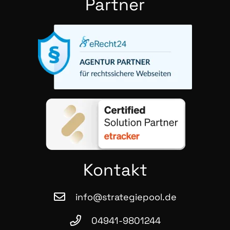
Part­ner
Kon­takt
info@strategiepool.de
04941-9801244