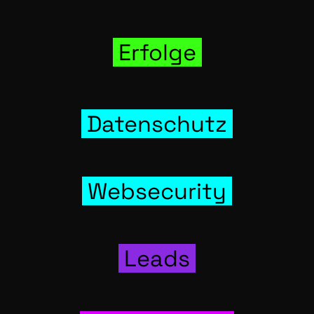
Erfol­ge
Daten­schutz
Web­se­cu­ri­ty
Leads