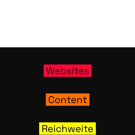
Web­sites
Con­tent
Reich­wei­te