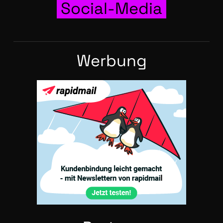
Social-Media
Wer­bung