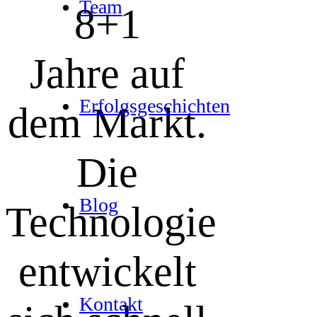
Team
8+
1
Jahre auf
Erfolgs­ge­schich­ten
dem Markt.
Die
Blog
Technologie
entwickelt
Kon­takt