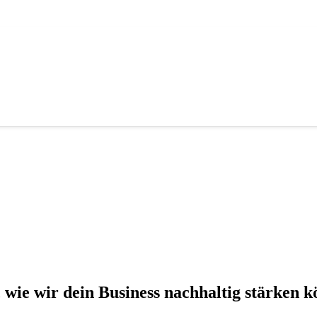
, wie wir dein Busi­ness nach­hal­tig stär­ken k