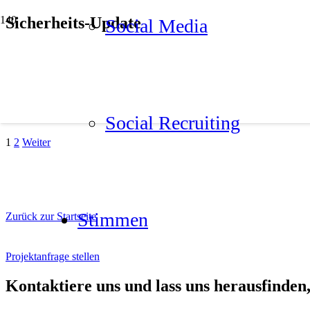
Sicherheits-Update
Social Media
Social Recrui­ting
1
2
Weiter
Stim­men
Zurück zur Startseite
Projektanfrage stellen
Kon­tak­tie­re uns und lass uns her­aus­fin­den