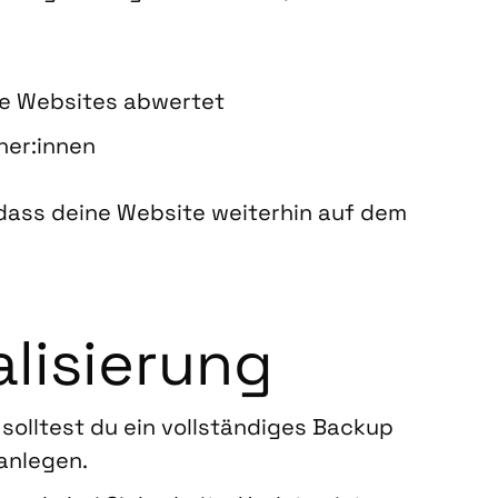
­re Web­sites abwer­tet
her:innen
 dass dei­ne Web­site wei­ter­hin auf dem
li­sie­rung
ll­test du ein voll­stän­di­ges Back­up
anle­gen.