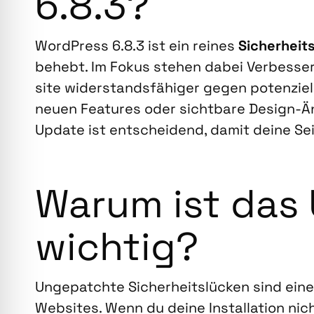
6.8.3?
Word­Press 6.8.3 ist ein rei­nes
Sicher­hei
behebt. Im Fokus ste­hen dabei Ver­bes­se
site wider­stands­fä­hi­ger gegen poten­zi­e
neu­en Fea­tures oder sicht­ba­re Design-Ä
Update ist ent­schei­dend, damit dei­ne Sei­
War­um ist das
wich­tig?
Unge­patch­te Sicher­heits­lü­cken sind ein
Web­sites. Wenn du dei­ne Instal­la­ti­on nicht