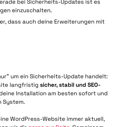
ra­de bei Sicher­heits-Updates ist es
n­gen ein­zu­schal­ten.
her, dass auch dei­ne Erwei­te­run­gen mit
ur” um ein Sicher­heits-Update han­delt:
te lang­fris­tig
sicher, sta­bil und SEO-
 dei­ne Instal­la­ti­on am bes­ten sofort und
n Sys­tem.
i­ne Word­Press-Web­site immer aktu­ell,