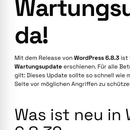
War­tung­s­
da!
Mit dem Release von
Word­Press 6.8.3
ist 
War­tung­s­up­date
erschie­nen. Für alle Be
gilt: Die­ses Update soll­te so schnell wie m
Sei­te vor mög­li­chen Angrif­fen zu schüt­zen
Was ist neu in