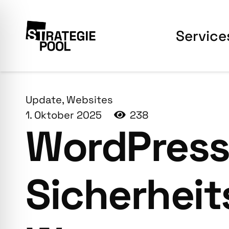
Ser­vice
Update
,
Websites
1. Oktober 2025
238
Word­Press
Sicher­hei