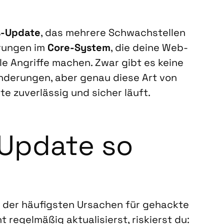
ts-Update
, das meh­re­re Schwach­stel­len
­run­gen im
Core-Sys­tem
, die dei­ne Web­
l­le Angrif­fe machen. Zwar gibt es kei­ne
nde­run­gen, aber genau die­se Art von
te zuver­läs­sig und sicher läuft.
 Update so
e der häu­figs­ten Ursa­chen für gehack­te
 regel­mä­ßig aktua­li­sierst, ris­kierst du: