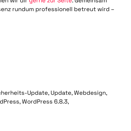
hen wir dir
ger­ne zur Sei­te
. Gemein­sam
­senz rund­um pro­fes­sio­nell betreut wird –
cherheits-Update
,
Update
,
Webdesign
,
dPress
,
WordPress 6.8.3
,