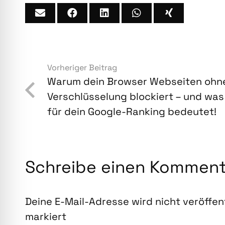
Vorheriger Beitrag
War­um dein Brow­ser Web­sei­ten ohn
Ver­schlüs­se­lung blo­ckiert – und wa
für dein Goog­le-Ran­king bedeu­tet!
Schreibe einen Kommen
Deine E-Mail-Adresse wird nicht veröffent
markiert