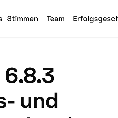
s
Stim­men
Team
Erfolgs­ge­sc
 6.8.3
ts- und