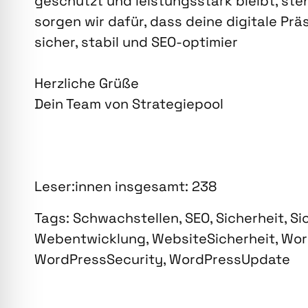
geschützt und leis­tungs­stark bleibt, ste­
sor­gen wir dafür, dass dei­ne digi­ta­le Prä
sicher, sta­bil und SEO-opti­mier
Herz­li­che Grü­ße
Dein Team von Stra­te­gie­pool
Leser:innen ins­ge­samt:
238
Tags:
Schwachstellen
,
SEO
,
Sicherheit
,
Si
Webentwicklung
,
WebsiteSicherheit
,
Wor
WordPressSecurity
,
WordPressUpdate