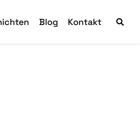
hich­ten
Blog
Kon­takt
Blog­bei­trä­
ge
18. Juli 2026
11. Juli 2026
Word­Press 7.0.2
Word­Press 7.0.1
Sicher­heits-
War­tungs-
Update ist da!
Update ist da!