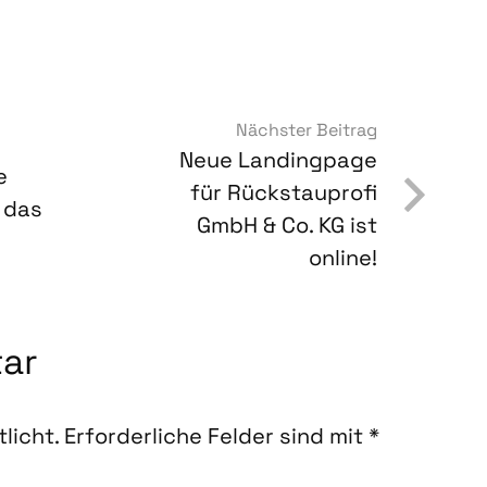
Nächster Beitrag
Neue Landing­pa­ge
e
für Rück­stau­pro­fi
s das
GmbH & Co. KG ist
online!
tar
licht.
Erforderliche Felder sind mit
*