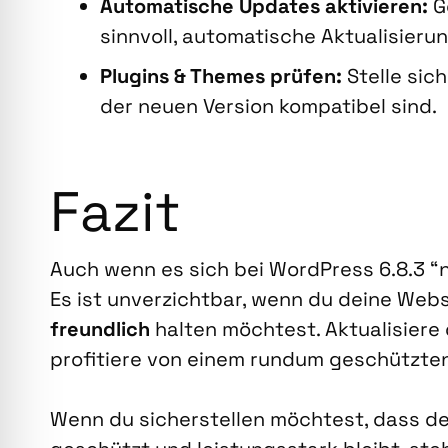
Auto­ma­ti­sche Updates akti­vie­ren:
Ge
sinn­voll, auto­ma­ti­sche Aktua­li­sie­ru
Plug­ins & The­mes prü­fen:
Stel­le sic
der neu­en Ver­si­on kom­pa­ti­bel sind.
Fazit
Auch wenn es sich bei Word­Press 6.8.3 “n
Es ist unver­zicht­bar, wenn du dei­ne Web­si
freund­lich
hal­ten möch­test. Aktua­li­sie­re
pro­fi­tie­re von einem rund­um geschütz­te
Wenn du sicher­stel­len möch­test, dass de