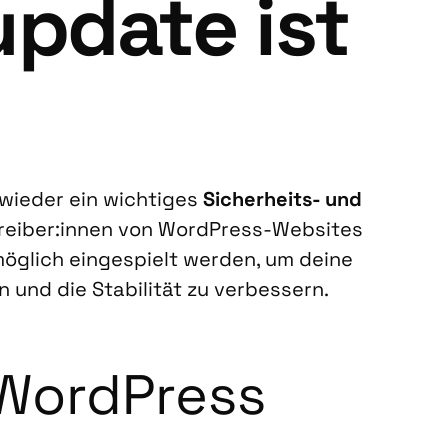
up­date ist
wie­der ein wich­ti­ges
Sicher­heits- und
treiber:innen von Word­Press-Web­sites
ög­lich ein­ge­spielt wer­den, um dei­ne
 und die Sta­bi­li­tät zu ver­bes­sern.
 Word­Press