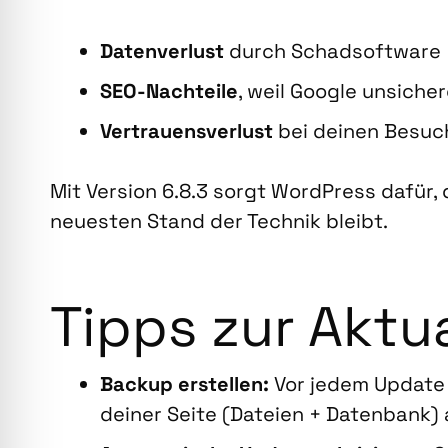
Daten­ver­lust
durch Schad­soft­ware
SEO-Nach­tei­le
, weil Goog­le unsi­che
Ver­trau­ens­ver­lust
bei dei­nen Besuc
Mit Ver­si­on 6.8.3 sorgt Word­Press dafür,
neu­es­ten Stand der Tech­nik bleibt.
Tipps zur Aktua­
Back­up erstel­len:
Vor jedem Update so
dei­ner Sei­te (Datei­en + Daten­bank) 