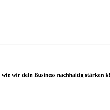
, wie wir dein Busi­ness nach­hal­tig stär­ken k