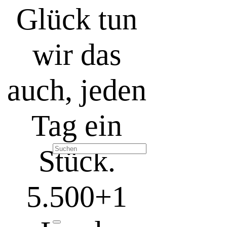
Glück tun
wir das
auch, jeden
Tag ein
Stück.
5.500+
1