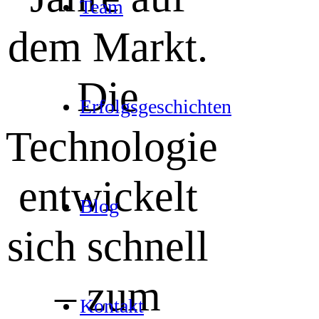
Team
dem Markt.
Die
Erfolgs­ge­schich­ten
Technologie
entwickelt
Blog
sich schnell
– zum
Kon­takt