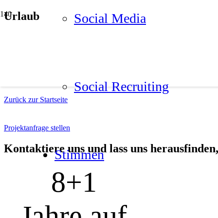
Urlaub
Social Media
Social Recrui­ting
Zurück zur Startseite
Projektanfrage stellen
Kon­tak­tie­re uns und lass uns her­aus­fin­den
Stim­men
8+
1
Jahre auf