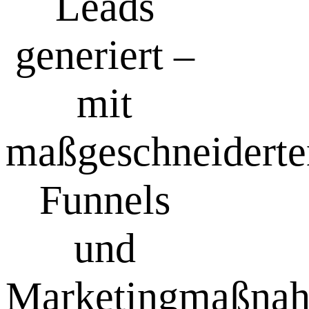
Leads
generiert –
mit
maßgeschneiderte
Funnels
und
Marketingmaßna