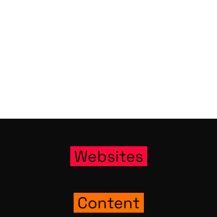
Web­sites
Con­tent