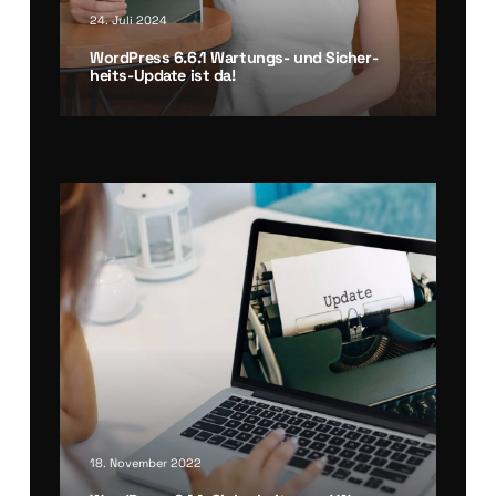
24. Juli 2024
21. Mai 2023
Word­Press 6.6.1 War­tungs- und Sicher­
heits-Update ist da!
Word­Press 6.2.2: Sicher­heits- und War­
tung­s­up­date!
18. November 2022