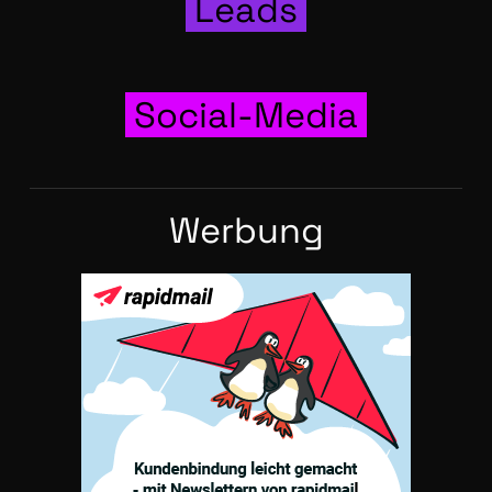
Leads
Social-Media
Wer­bung