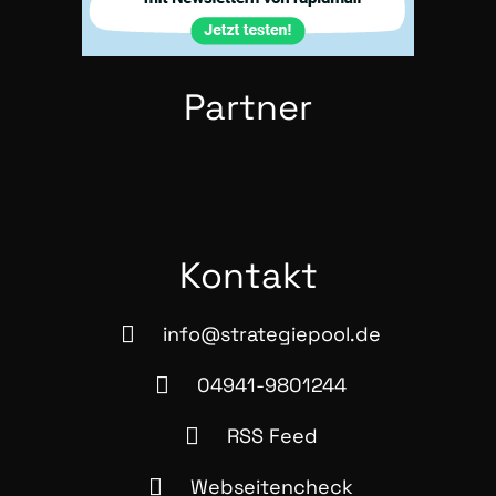
Part­ner
Kon­takt
info@strategiepool.de
04941-9801244
RSS Feed
Webseitencheck