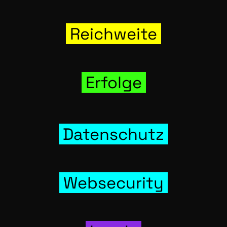
Reich­wei­te
Erfol­ge
Daten­schutz
Web­se­cu­ri­ty