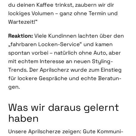
du dei­nen Kaf­fee trinkst, zau­bern wir dir
locki­ges Volu­men – ganz ohne Ter­min und
War­te­zeit!“
Reak­ti­on:
Vie­le Kun­din­nen lach­ten über den
„fahr­ba­ren Locken-Ser­vice“ und kamen
spon­tan vor­bei – natür­lich ohne Auto, aber
mit ech­tem Inter­es­se an neu­en Sty­ling-
Trends. Der April­scherz wur­de zum Ein­stieg
für locke­re Gesprä­che und ech­te Bera­tun­
gen.
Was wir dar­aus gelernt
haben
Unse­re April­scher­ze zei­gen: Gute Kom­mu­ni­