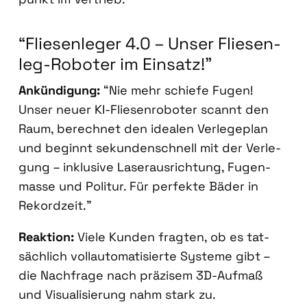
“Flie­sen­le­ger 4.0 – Unser Flie­sen­
leg-Robo­ter im Ein­satz!”
Ankün­di­gung:
“Nie mehr schie­fe Fugen!
Unser neu­er KI-Flie­sen­ro­bo­ter scannt den
Raum, berech­net den idea­len Ver­le­ge­plan
und beginnt sekun­den­schnell mit der Ver­le­
gung – inklu­si­ve Laser­aus­rich­tung, Fugen­
mas­se und Poli­tur. Für per­fek­te Bäder in
Rekord­zeit.”
Reak­ti­on:
Vie­le Kun­den frag­ten, ob es tat­
säch­lich voll­au­to­ma­ti­sier­te Sys­te­me gibt –
die Nach­fra­ge nach prä­zi­sem 3D-Auf­maß
und Visua­li­sie­rung nahm stark zu.