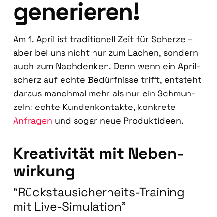
gene­rie­ren!
Am 1. April ist tra­di­tio­nell Zeit für Scher­ze –
aber bei uns nicht nur zum Lachen, son­dern
auch zum Nach­den­ken. Denn wenn ein April­
scherz auf ech­te Bedürf­nis­se trifft, ent­steht
dar­aus manch­mal mehr als nur ein Schmun­
zeln: ech­te Kun­den­kon­tak­te, kon­kre­te
Anfra­gen
und sogar neue Pro­dukt­ideen.
Krea­ti­vi­tät mit Neben­
wir­kung
“Rück­stau­si­cher­heits-Trai­ning
mit Live-Simu­la­ti­on”