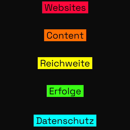
Web­sites
Con­tent
Reich­wei­te
Erfol­ge
Daten­schutz