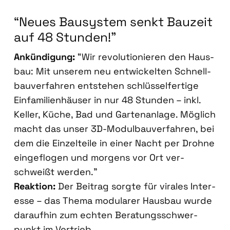
“Neu­es Bau­sys­tem senkt Bau­zeit
auf 48 Stun­den!”
Ankün­di­gung:
“Wir revo­lu­tio­nie­ren den Haus­
bau: Mit unse­rem neu ent­wi­ckel­ten Schnell­
bau­ver­fah­ren ent­ste­hen schlüs­sel­fer­ti­ge
Ein­fa­mi­li­en­häu­ser in nur 48 Stun­den – inkl.
Kel­ler, Küche, Bad und Gar­ten­an­la­ge. Mög­lich
macht das unser 3D-Modul­bau­ver­fah­ren, bei
dem die Ein­zel­tei­le in einer Nacht per Droh­ne
ein­ge­flo­gen und mor­gens vor Ort ver­
schweißt wer­den.”
Reak­ti­on:
Der Bei­trag sorg­te für vira­les Inter­
es­se – das The­ma modu­la­rer Haus­bau wur­de
dar­auf­hin zum ech­ten Bera­tungs­schwer­
punkt im Ver­trieb.