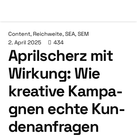
Content
,
Reichweite
,
SEA
,
SEM
2. April 2025
434
April­scherz mit
Wir­kung: Wie
krea­ti­ve Kam­pa­
gnen ech­te Kun­
den­an­fra­gen