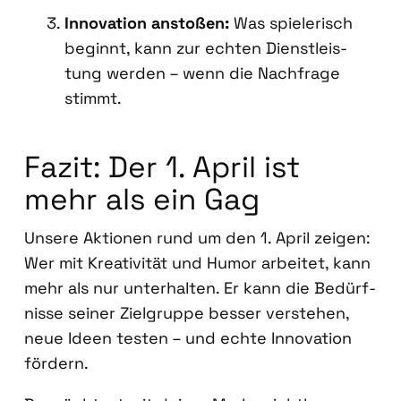
Inno­va­ti­on ansto­ßen:
Was spie­le­risch
beginnt, kann zur ech­ten Dienst­leis­
tung wer­den – wenn die Nach­fra­ge
stimmt.
Fazit: Der 1. April ist
mehr als ein Gag
Unse­re Aktio­nen rund um den 1. April zei­gen:
Wer mit Krea­ti­vi­tät und Humor arbei­tet, kann
mehr als nur unter­hal­ten. Er kann die Bedürf­
nis­se sei­ner Ziel­grup­pe bes­ser ver­ste­hen,
neue Ideen tes­ten – und ech­te Inno­va­ti­on
för­dern.