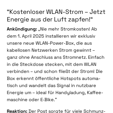
“Kos­ten­lo­ser WLAN-Strom – Jetzt
Ener­gie aus der Luft zap­fen!“
Ankün­di­gung:
„Nie mehr Strom­kos­ten! Ab
dem 1. April 2025 instal­lie­ren wir exklu­siv
unse­re neue WLAN-Power-Box, die aus
kabel­lo­sen Netz­wer­ken Strom gewinnt –
ganz ohne Anschluss ans Strom­netz. Ein­fach
in die Steck­do­se ste­cken, mit dem WLAN
ver­bin­den – und schon fließt der Strom! Die
Box erkennt öffent­li­che Hot­spots auto­ma­
tisch und wan­delt das Signal in nutz­ba­re
Ener­gie um – ide­al für Han­dy­la­dung, Kaf­fee­
ma­schi­ne oder E‑Bike.“
Reak­ti­on:
Der Post sorg­te für vie­le Schmunz­