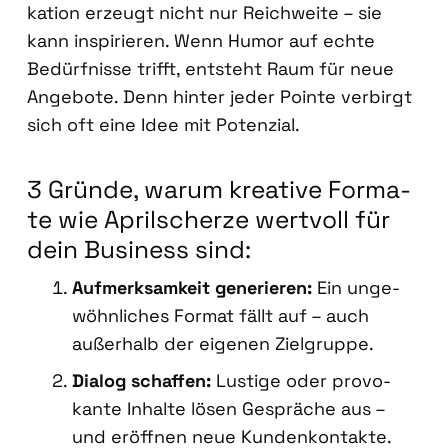
ka­ti­on erzeugt nicht nur Reich­wei­te – sie
kann inspi­rie­ren. Wenn Humor auf ech­te
Bedürf­nis­se trifft, ent­steht Raum für neue
Ange­bo­te. Denn hin­ter jeder Poin­te ver­birgt
sich oft eine Idee mit Poten­zi­al.
3 Grün­de, war­um krea­ti­ve For­ma­
te wie April­scher­ze wert­voll für
dein Busi­ness sind:
Auf­merk­sam­keit gene­rie­ren:
Ein unge­
wöhn­li­ches For­mat fällt auf – auch
außer­halb der eige­nen Ziel­grup­pe.
Dia­log schaf­fen:
Lus­ti­ge oder pro­vo­
kan­te Inhal­te lösen Gesprä­che aus –
und eröff­nen neue Kun­den­kon­tak­te.