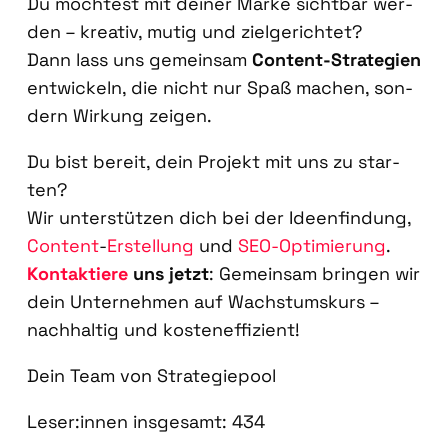
Du möch­test mit dei­ner Mar­ke sicht­bar wer­
den – krea­tiv, mutig und ziel­ge­rich­tet?
Dann lass uns gemein­sam
Con­tent-Stra­te­gien
ent­wi­ckeln, die nicht nur Spaß machen, son­
dern Wir­kung zei­gen.
Du bist bereit, dein Pro­jekt mit uns zu star­
ten?
Wir unter­stüt­zen dich bei der Ideen­fin­dung,
Con­tent
-
Erstel­lung
und
SEO-Opti­mie­rung
.
Kon­tak­tie­re
uns jetzt
: Gemein­sam brin­gen wir
dein Unter­neh­men auf Wachs­tums­kurs –
nach­hal­tig und kos­ten­ef­fi­zi­ent!
Dein Team von Stra­te­gie­pool
Leser:innen ins­ge­samt:
434