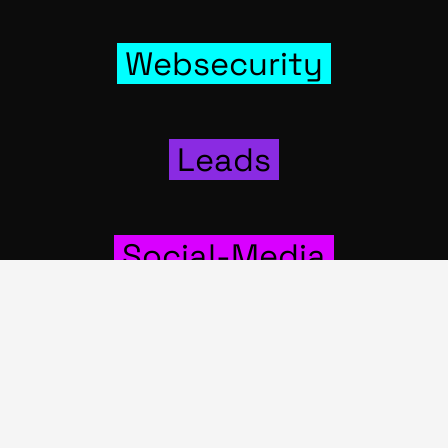
Web­se­cu­ri­ty
Leads
Social-Media
Wer­bung