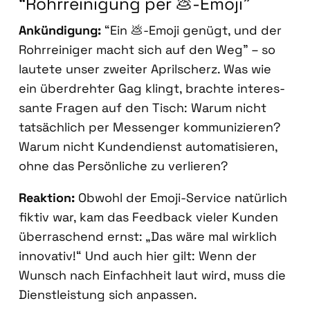
“Rohr­rei­ni­gung per 💩-Emo­ji”
Ankün­di­gung:
“Ein 💩-Emo­ji genügt, und der
Rohr­rei­ni­ger macht sich auf den Weg” – so
lau­te­te unser zwei­ter April­scherz. Was wie
ein über­dreh­ter Gag klingt, brach­te inter­es­
san­te Fra­gen auf den Tisch: War­um nicht
tat­säch­lich per Mes­sen­ger kom­mu­ni­zie­ren?
War­um nicht Kun­den­dienst auto­ma­ti­sie­ren,
ohne das Per­sön­li­che zu ver­lie­ren?
Reak­ti­on:
Obwohl der Emo­ji-Ser­vice natür­lich
fik­tiv war, kam das Feed­back vie­ler Kun­den
über­ra­schend ernst: „Das wäre mal wirk­lich
inno­va­tiv!“ Und auch hier gilt: Wenn der
Wunsch nach Ein­fach­heit laut wird, muss die
Dienst­leis­tung sich anpas­sen.