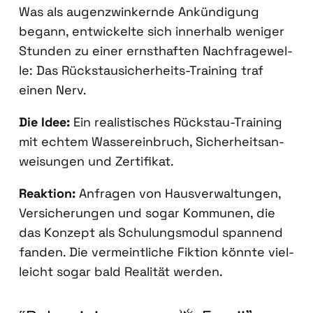
Was als augen­zwin­kern­de Ankün­di­gung
begann, ent­wi­ckel­te sich inner­halb weni­ger
Stun­den zu einer ernst­haf­ten Nach­fra­ge­wel­
le: Das Rück­stau­si­cher­heits-Trai­ning traf
einen Nerv.
Die Idee:
Ein rea­lis­ti­sches Rück­stau-Trai­ning
mit ech­tem Was­ser­ein­bruch, Sicher­heits­an­
wei­sun­gen und Zer­ti­fi­kat.
Reak­ti­on:
Anfra­gen von Haus­ver­wal­tun­gen,
Ver­si­che­run­gen und sogar Kom­mu­nen, die
das Kon­zept als Schu­lungs­mo­dul span­nend
fan­den. Die ver­meint­li­che Fik­ti­on könn­te viel­
leicht sogar bald Rea­li­tät wer­den.