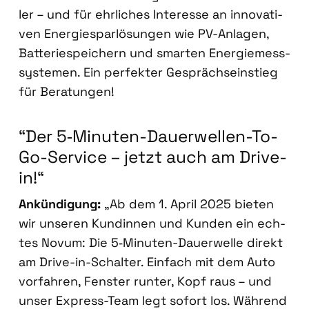
ler – und für ehr­li­ches Inter­es­se an inno­va­ti­
ven Ener­gie­spar­lö­sun­gen wie PV-Anla­gen,
Bat­te­rie­spei­chern und smar­ten Ener­gie­mess­
sys­te­men. Ein per­fek­ter Gesprächs­ein­stieg
für Bera­tun­gen!
“Der 5‑Mi­nu­ten-Dau­er­wel­len-To-
Go-Ser­vice – jetzt auch am Dri­ve-
in!“
Ankün­di­gung:
„Ab dem 1. April 2025 bie­ten
wir unse­ren Kun­din­nen und Kun­den ein ech­
tes Novum: Die 5‑Mi­nu­ten-Dau­er­wel­le direkt
am Dri­ve-in-Schal­ter. Ein­fach mit dem Auto
vor­fah­ren, Fens­ter run­ter, Kopf raus – und
unser Express-Team legt sofort los. Wäh­rend