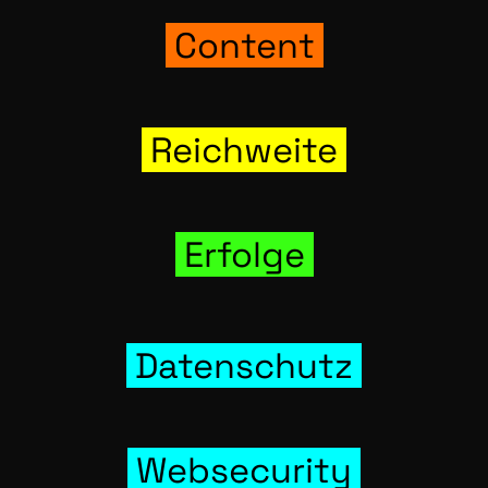
Con­tent
Reich­wei­te
Erfol­ge
Daten­schutz
Web­se­cu­ri­ty