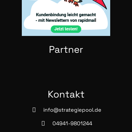
Part­ner
Kon­takt
info@strategiepool.de
04941-9801244