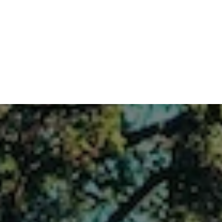
Wann und wie müs­sen KI-Inhal­te gekenn­
zeich­net wer­den?