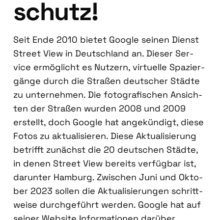
schutz!
Seit Ende 2010 bie­tet Goog­le sei­nen Dienst
Street View in Deutsch­land an. Die­ser Ser­
vice ermög­licht es Nut­zern, vir­tu­el­le Spa­zier­
gän­ge durch die Stra­ßen deut­scher Städ­te
zu unter­neh­men. Die foto­gra­fi­schen Ansich­
ten der Stra­ßen wur­den 2008 und 2009
erstellt, doch Goog­le hat ange­kün­digt, die­se
Fotos zu aktua­li­sie­ren. Die­se Aktua­li­sie­rung
betrifft zunächst die 20 deut­schen Städ­te,
in denen Street View bereits ver­füg­bar ist,
dar­un­ter Ham­burg. Zwi­schen Juni und Okto­
ber 2023 sol­len die Aktua­li­sie­run­gen schritt­
wei­se durch­ge­führt wer­den. Goog­le hat auf
sei­ner Web­site Infor­ma­tio­nen dar­über