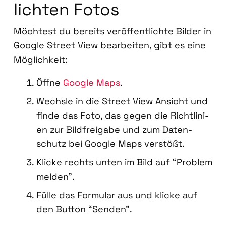
lich­ten Fotos
Möch­test du bereits ver­öf­fent­lich­te Bil­der in
Goog­le Street View bear­bei­ten, gibt es eine
Mög­lich­keit:
Öff­ne
Goog­le Maps
.
Wechs­le in die Street View Ansicht und
fin­de das Foto, das gegen die Richt­li­ni­
en zur Bild­frei­ga­be und zum Daten­
schutz bei Goog­le Maps ver­stößt.
Kli­cke rechts unten im Bild auf “Pro­blem
mel­den”.
Fül­le das For­mu­lar aus und kli­cke auf
den But­ton “Sen­den”.