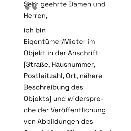
Sehr geehr­te Damen und
Her­ren,
ich bin
Eigentümer/Mieter im
Objekt in der Anschrift
[Stra­ße, Haus­num­mer,
Post­leit­zahl, Ort, nähe­re
Beschrei­bung des
Objekts] und wider­spre­
che der Ver­öf­fent­li­chung
von Abbil­dun­gen des