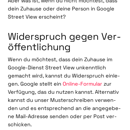
Aber was ist, wenn du nicht möch­test, dass
dein Zuhau­se oder dei­ne Per­son in Goog­le
Street View erscheint?
Wider­spruch gegen Ver­
öf­fent­li­chung
Wenn du möch­test, dass dein Zuhau­se im
Goog­le-Dienst Street View unkennt­lich
gemacht wird, kannst du Wider­spruch ein­le­
gen. Goog­le stellt ein
Online-For­mu­lar
zur
Ver­fü­gung, das du nut­zen kannst. Alter­na­tiv
kannst du unser Mus­ter­schrei­ben ver­wen­
den und es ent­spre­chend an die ange­ge­be­
ne Mail-Adres­se sen­den oder per Post ver­
schi­cken.