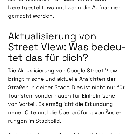
bereit­ge­stellt, wo und wann die Auf­nah­men
gemacht wer­den.
Aktua­li­sie­rung von
Street View: Was bedeu­
tet das für dich?
Die Aktua­li­sie­rung von Goog­le Street View
bringt fri­sche und aktu­el­le Ansich­ten der
Stra­ßen in dei­ner Stadt. Dies ist nicht nur für
Tou­ris­ten, son­dern auch für Ein­hei­mi­sche
von Vor­teil. Es ermög­licht die Erkun­dung
neu­er Orte und die Über­prü­fung von Ände­
run­gen im Stadt­bild.