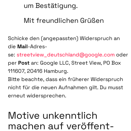
um Bestä­ti­gung.
Mit freund­li­chen Grü­ßen
Schi­cke den (ange­pass­ten) Wider­spruch an
die
Mail
-Adres­
se:
streetview_deutschland@google.com
oder
per
Post
an: Goog­le LLC, Street View, PO Box
111607, 20416 Ham­burg.
Bit­te beach­te, dass ein frü­he­rer Wider­spruch
nicht für die neu­en Auf­nah­men gilt. Du musst
erneut wider­spre­chen.
Moti­ve unkennt­lich
machen auf ver­öf­fent­