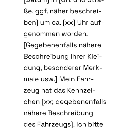
ße, ggf. näher beschrei­
ben] um ca. [xx] Uhr auf­
ge­nom­men wor­den.
[Gege­be­nen­falls nähe­re
Beschrei­bung Ihrer Klei­
dung, beson­de­rer Merk­
ma­le usw.] Mein Fahr­
zeug hat das Kenn­zei­
chen [xx; gege­be­nen­falls
nähe­re Beschrei­bung
des Fahr­zeugs]. Ich bit­te