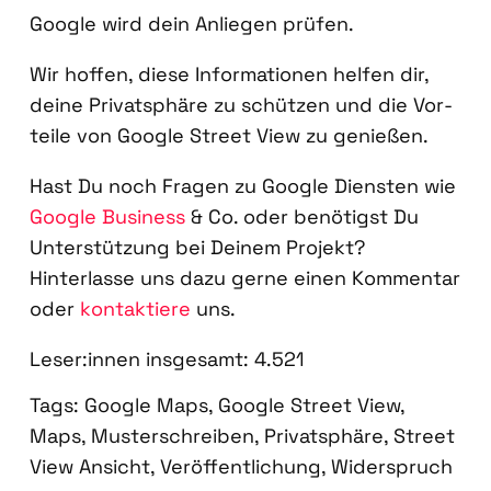
Goog­le wird dein Anlie­gen prü­fen.
Wir hof­fen, die­se Infor­ma­tio­nen hel­fen dir,
dei­ne Pri­vat­sphä­re zu schüt­zen und die Vor­
tei­le von Goog­le Street View zu genie­ßen.
Hast Du noch Fra­gen zu Goog­le Diens­ten wie
Goog­le Busi­ness
& Co. oder benö­tigst Du
Unter­stüt­zung bei Dei­nem Pro­jekt?
Hin­ter­las­se uns dazu ger­ne einen Kom­men­tar
oder
kon­tak­tie­re
uns.
Leser:innen ins­ge­samt:
4.521
Tags:
Google Maps
,
Google Street View
,
Maps
,
Musterschreiben
,
Privatsphäre
,
Street
View Ansicht
,
Veröffentlichung
,
Widerspruch