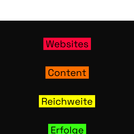
Web­sites
Con­tent
Reich­wei­te
Erfol­ge