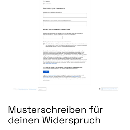
Mus­ter­schrei­ben für
dei­nen Wider­spruch