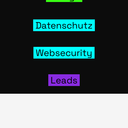
Daten­schutz
Web­se­cu­ri­ty
Leads
Social-Media