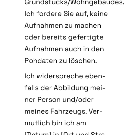
Grundstücks/Wohngebäudes.
Ich for­de­re Sie auf, kei­ne
Auf­nah­men zu machen
oder bereits gefer­tig­te
Auf­nah­men auch in den
Roh­da­ten zu löschen.
Ich wider­spre­che eben­
falls der Abbil­dung mei­
ner Per­son und/oder
mei­nes Fahr­zeugs. Ver­
mut­lich bin ich am
[Datum] in [Ort und Stra­