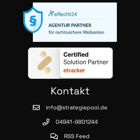
Kon­takt
info@strategiepool.de
04941-9801244
RSS Feed