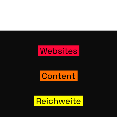
Web­sites
Con­tent
Reich­wei­te