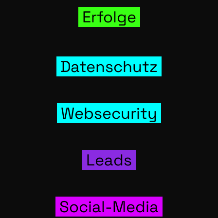
Erfol­ge
Daten­schutz
Web­se­cu­ri­ty
Leads
Social-Media