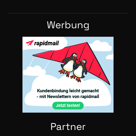
Wer­bung
Part­ner