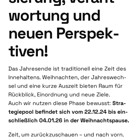
wor­tung und
neu­en Per­spek­
ti­ven!
Das Jah­res­en­de ist tra­di­tio­nell eine Zeit des
Inne­hal­tens. Weih­nach­ten, der Jah­res­wech­
sel und eine kur­ze Aus­zeit bie­ten Raum für
Rück­blick, Ein­ord­nung und neue Zie­le.
Auch wir nut­zen die­se Pha­se bewusst:
Stra­
te­gie­pool befin­det sich vom 22.12.24 bis ein­
schließ­lich 04.01.26 in der Weih­nachts­pau­se.
Zeit, um zurück­zu­schau­en – und nach vorn.