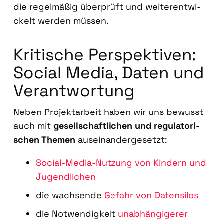
die regel­mä­ßig über­prüft und wei­ter­ent­wi­
ckelt wer­den müs­sen.
Kri­ti­sche Per­spek­ti­ven:
Social Media, Daten und
Ver­ant­wor­tung
Neben Pro­jekt­ar­beit haben wir uns bewusst
auch mit
gesell­schaft­li­chen und regu­la­to­ri­
schen The­men
aus­ein­an­der­ge­setzt:
Social-Media-Nut­zung
von Kin­dern und
Jugend­li­chen
die wach­sen­de
Gefahr von Daten­si­los
die Not­wen­dig­keit
unab­hän­gi­ge­rer