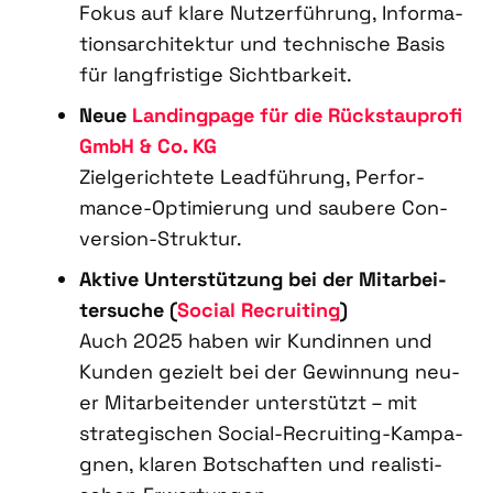
Fokus auf kla­re Nut­zer­füh­rung, Infor­ma­
ti­ons­ar­chi­tek­tur und tech­ni­sche Basis
für lang­fris­ti­ge Sicht­bar­keit.
Neue
Landing­pa­ge
für die
Rück­stau­pro­fi
GmbH & Co. KG
Ziel­ge­rich­te­te Lead­füh­rung, Per­for­
mance-Opti­mie­rung und sau­be­re Con­
ver­si­on-Struk­tur.
Akti­ve Unter­stüt­zung bei der Mit­ar­bei­
ter­su­che (
Social Recrui­ting
)
Auch 2025 haben wir Kun­din­nen und
Kun­den gezielt bei der Gewin­nung neu­
er Mit­ar­bei­ten­der unter­stützt – mit
stra­te­gi­schen Social-Recrui­ting-Kam­pa­
gnen, kla­ren Bot­schaf­ten und rea­lis­ti­