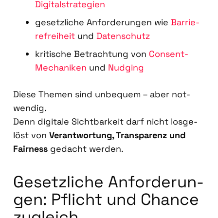
Digi­tal­stra­te­gien
gesetz­li­che Anfor­de­run­gen wie
Bar­rie­
re­frei­heit
und
Daten­schutz
kri­ti­sche Betrach­tung von
Con­sent-
Mecha­ni­ken
und
Nud­ging
Die­se The­men sind unbe­quem – aber not­
wen­dig.
Denn digi­ta­le Sicht­bar­keit darf nicht los­ge­
löst von
Ver­ant­wor­tung, Trans­pa­renz und
Fair­ness
gedacht wer­den.
Gesetz­li­che Anfor­de­run­
gen: Pflicht und Chan­ce
zugleich