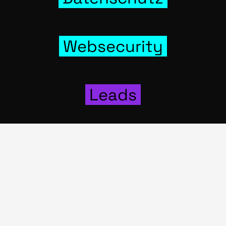
Web­se­cu­ri­ty
Leads
Social-Media
Wer­bung