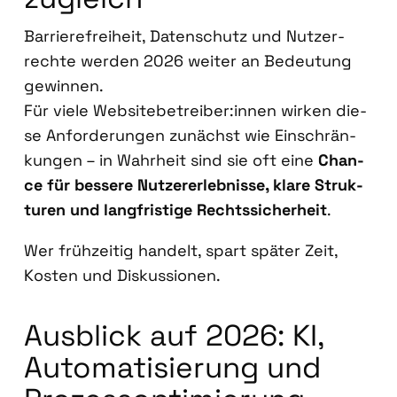
Bar­rie­re­frei­heit, Daten­schutz und Nut­zer­
rech­te wer­den 2026 wei­ter an Bedeu­tung
gewin­nen.
Für vie­le Websitebetreiber:innen wir­ken die­
se Anfor­de­run­gen zunächst wie Ein­schrän­
kun­gen – in Wahr­heit sind sie oft eine
Chan­
ce für bes­se­re Nut­zer­er­leb­nis­se, kla­re Struk­
tu­ren und lang­fris­ti­ge Rechts­si­cher­heit
.
Wer früh­zei­tig han­delt, spart spä­ter Zeit,
Kos­ten und Dis­kus­sio­nen.
Aus­blick auf 2026: KI,
Auto­ma­ti­sie­rung und