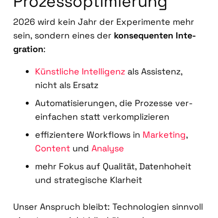
Pro­zess­op­ti­mie­rung
2026 wird kein Jahr der Expe­ri­men­te mehr
sein, son­dern eines der
kon­se­quen­ten Inte­
gra­ti­on
:
Künst­li­che Intel­li­genz
als Assis­tenz,
nicht als Ersatz
Auto­ma­ti­sie­run­gen, die Pro­zes­se ver­
ein­fa­chen statt ver­kom­pli­zie­ren
effi­zi­en­te­re Work­flows in
Mar­ke­ting
,
Con­tent
und
Ana­ly­se
mehr Fokus auf Qua­li­tät, Daten­ho­heit
und stra­te­gi­sche Klar­heit
Unser Anspruch bleibt: Tech­no­lo­gien sinn­voll