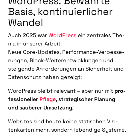
Word­Press: Bewähr­te
Basis, kon­ti­nu­ier­li­cher
Wan­del
Auch 2025 war
Word­Press
ein zen­tra­les The­
ma in unse­rer Arbeit.
Neue Core-Updates, Per­for­mance-Ver­bes­se­
run­gen, Block-Wei­ter­ent­wick­lun­gen und
stei­gen­de Anfor­de­run­gen an Sicher­heit und
Daten­schutz haben gezeigt:
Word­Press bleibt rele­vant – aber nur mit
pro­
fes­sio­nel­ler
Pfle­ge
, stra­te­gi­scher Pla­nung
und sau­be­rer Umset­zung
.
Web­sites sind heu­te kei­ne sta­ti­schen Visi­
ten­kar­ten mehr, son­dern leben­di­ge Sys­te­me,