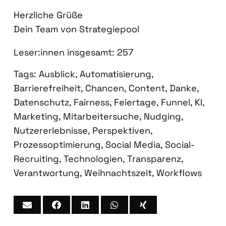
Herz­li­che Grü­ße
Dein Team von Stra­te­gie­pool
Leser:innen ins­ge­samt:
257
Tags:
Ausblick
,
Automatisierung
,
Barrierefreiheit
,
Chancen
,
Content
,
Danke
,
Datenschutz
,
Fairness
,
Feiertage
,
Funnel
,
KI
,
Marketing
,
Mitarbeitersuche
,
Nudging
,
Nutzererlebnisse
,
Perspektiven
,
Prozessoptimierung
,
Social Media
,
Social-
Recruiting
,
Technologien
,
Transparenz
,
Verantwortung
,
Weihnachtszeit
,
Workflows