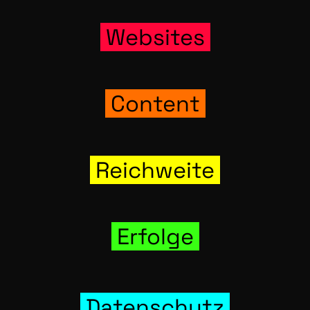
Web­sites
Con­tent
Reich­wei­te
Erfol­ge
Daten­schutz