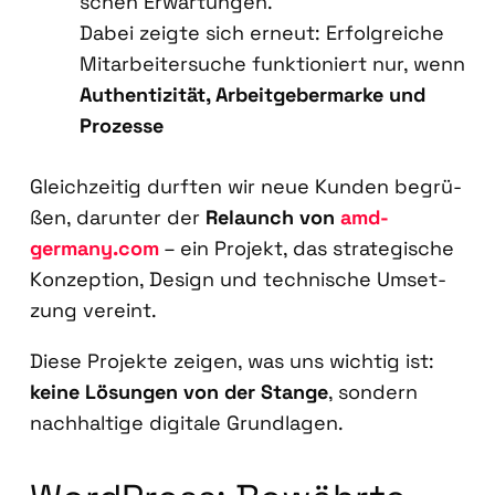
schen Erwar­tun­gen.
Dabei zeig­te sich erneut: Erfolg­rei­che
Mit­ar­bei­ter­su­che funk­tio­niert nur, wenn
Authen­ti­zi­tät, Arbeit­ge­ber­mar­ke und
Pro­zes­se
Gleich­zei­tig durf­ten wir neue Kun­den begrü­
ßen, dar­un­ter der
Relaunch von
amd-
germany.com
– ein Pro­jekt, das stra­te­gi­sche
Kon­zep­ti­on, Design und tech­ni­sche Umset­
zung ver­eint.
Die­se Pro­jek­te zei­gen, was uns wich­tig ist:
kei­ne Lösun­gen von der Stan­ge
, son­dern
nach­hal­ti­ge digi­ta­le Grund­la­gen.