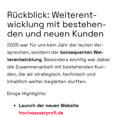
Rück­blick: Wei­ter­ent­
wick­lung mit bestehen­
den und neu­en Kun­den
2025 war für uns kein Jahr der lau­ten Ver­
spre­chen, son­dern der
kon­se­quen­ten Wei­
ter­ent­wick­lung
. Beson­ders wich­tig war dabei
die Zusam­men­ar­beit mit bestehen­den Kun­
den, die wir stra­te­gisch, tech­nisch und
inhalt­lich wei­ter beglei­ten durf­ten.
Eini­ge High­lights:
Launch der neu­en Web­site
hochwasserprofi.de