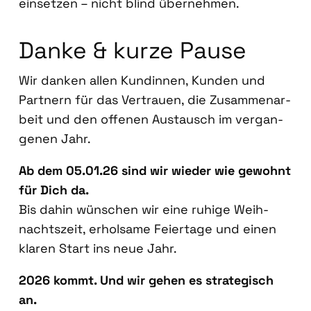
ein­set­zen – nicht blind über­neh­men.
Dan­ke & kur­ze Pau­se
Wir dan­ken allen Kun­din­nen, Kun­den und
Part­nern für das Ver­trau­en, die Zusam­men­ar­
beit und den offe­nen Aus­tausch im ver­gan­
ge­nen Jahr.
Ab dem 05.01.26 sind wir wie­der wie gewohnt
für Dich da.
Bis dahin wün­schen wir eine ruhi­ge Weih­
nachts­zeit, erhol­sa­me Fei­er­ta­ge und einen
kla­ren Start ins neue Jahr.
2026 kommt. Und wir gehen es stra­te­gisch
an.