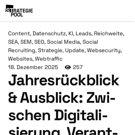
Content
,
Datenschutz
,
KI
,
Leads
,
Reichweite
,
SEA
,
SEM
,
SEO
,
Social Media
,
Social
Recruiting
,
Strategie
,
Update
,
Websecurity
,
Websites
,
Webtraffic
18. Dezember 2025
257
Jah­res­rück­blick
& Aus­blick: Zwi­
schen Digi­ta­li­
sie­rung, Ver­ant­