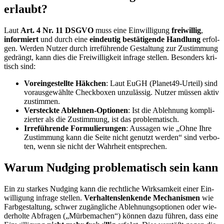
erlaubt?
Laut
Art. 4 Nr. 11 DSGVO
muss eine Ein­wil­li­gung
frei­wil­lig
,
infor­miert
und durch eine
ein­deu­tig bestä­ti­gen­de Hand­lung
erfol­
gen. Wer­den Nut­zer durch irre­füh­ren­de Gestal­tung zur Zustim­mung
gedrängt, kann dies die Frei­wil­lig­keit infra­ge stel­len. Beson­ders kri­
tisch sind:
Vor­ein­ge­stell­te Häk­chen
: Laut EuGH (Pla­ne­t49-Urteil) sind
vor­ausge­wähl­te Check­bo­xen unzu­läs­sig. Nut­zer müs­sen aktiv
zustim­men.
Ver­steck­te Ableh­nen-Optio­nen
: Ist die Ableh­nung kom­pli­
zier­ter als die Zustim­mung, ist das pro­ble­ma­tisch.
Irre­füh­ren­de For­mu­lie­run­gen
: Aus­sa­gen wie „Ohne Ihre
Zustim­mung kann die Sei­te nicht genutzt wer­den“ sind ver­bo­
ten, wenn sie nicht der Wahr­heit ent­spre­chen.
War­um Nud­ging pro­ble­ma­tisch sein kann
Ein zu star­kes Nud­ging kann die recht­li­che Wirk­sam­keit einer Ein­
wil­li­gung infra­ge stel­len.
Ver­hal­tens­len­ken­de Mecha­nis­men
wie
Farb­ge­stal­tung, schwer zugäng­li­che Ableh­nungs­op­tio­nen oder wie­
der­hol­te Abfra­gen („Mür­be­ma­chen“) kön­nen dazu füh­ren, dass eine