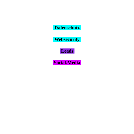
Daten­schutz
Web­se­cu­ri­ty
Leads
Social-Media