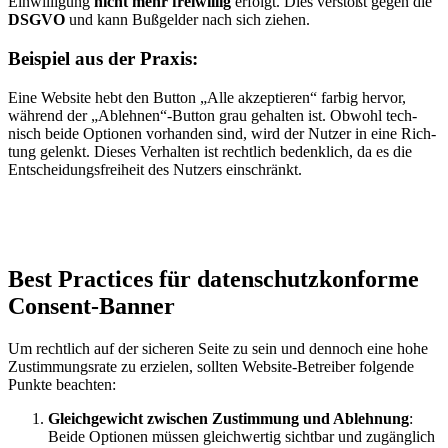
Ein­wil­li­gung
nicht mehr frei­wil­lig
erfolgt. Dies ver­stößt gegen die
DSGVO
und kann Buß­gel­der nach sich zie­hen.
Bei­spiel aus der Pra­xis:
Eine Web­site hebt den But­ton „Alle akzep­tie­ren“ far­big her­vor,
wäh­rend der „Ablehnen“-Button grau gehal­ten ist. Obwohl tech­
nisch bei­de Optio­nen vor­han­den sind, wird der Nut­zer in eine Rich­
tung gelenkt. Die­ses Ver­hal­ten ist recht­lich bedenk­lich, da es die
Ent­schei­dungs­frei­heit des Nut­zers ein­schränkt.
Best Prac­ti­ces für daten­schutz­kon­for­me
Con­sent-Ban­ner
Um recht­lich auf der siche­ren Sei­te zu sein und den­noch eine hohe
Zustim­mungs­ra­te zu erzie­len, soll­ten Web­site-Betrei­ber fol­gen­de
Punk­te beach­ten:
Gleich­ge­wicht zwi­schen Zustim­mung und Ableh­nung
:
Bei­de Optio­nen müs­sen gleich­wer­tig sicht­bar und zugäng­lich