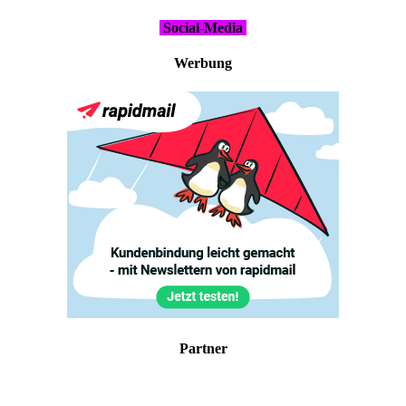
Social-Media
Wer­bung
Part­ner