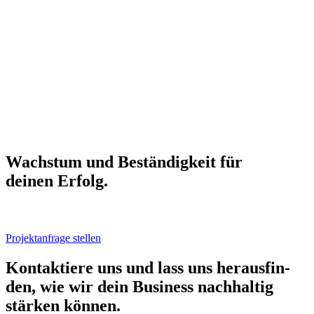
Wachs­tum und Bestän­dig­keit für
dei­nen Erfolg.
Projektanfrage stellen
Kon­tak­tie­re uns und lass uns her­aus­fin­
den, wie wir dein Busi­ness nach­hal­tig
stär­ken kön­nen.