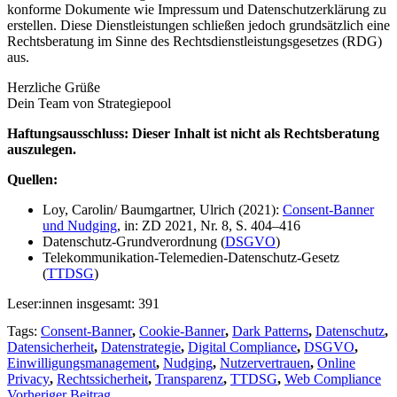
kon­for­me Doku­men­te wie Impres­sum und Daten­schutz­er­klä­rung zu
erstel­len. Die­se Dienst­leis­tun­gen schlie­ßen jedoch grund­sätz­lich eine
Rechts­be­ra­tung im Sin­ne des Rechts­dienst­leis­tungs­ge­set­zes (RDG)
aus.
Herz­li­che Grü­ße
Dein Team von Stra­te­gie­pool
Haf­tungs­aus­schluss: Die­ser Inhalt ist nicht als Rechts­be­ra­tung
aus­zu­le­gen.
Quel­len:
Loy, Carolin/ Baum­gart­ner, Ulrich (2021):
Con­sent-Ban­ner
und Nud­ging
, in: ZD 2021, Nr. 8, S. 404–416
Daten­schutz-Grund­ver­ord­nung (
DSGVO
)
Tele­kom­mu­ni­ka­ti­on-Tele­me­di­en-Daten­schutz-Gesetz
(
TTDSG
)​
Leser:innen ins­ge­samt:
391
Tags:
Consent-Banner
,
Cookie-Banner
,
Dark Patterns
,
Datenschutz
,
Datensicherheit
,
Datenstrategie
,
Digital Compliance
,
DSGVO
,
Einwilligungsmanagement
,
Nudging
,
Nutzervertrauen
,
Online
Privacy
,
Rechtssicherheit
,
Transparenz
,
TTDSG
,
Web Compliance
Vorheriger Beitrag