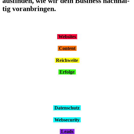
aus­fin­den, wie wir dein Busi­ness nach­hal­
tig vor­an­brin­gen.
Web­sites
Con­tent
Reich­wei­te
Erfol­ge
Daten­schutz
Web­se­cu­ri­ty
Leads