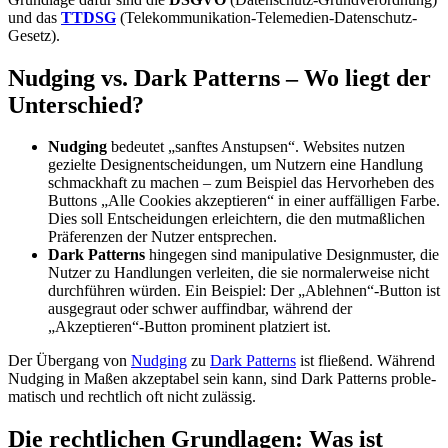
und das
TTDSG
(Tele­kom­mu­ni­ka­ti­on-Tele­me­di­en-Daten­schutz-
Gesetz).
Nud­ging vs. Dark Pat­terns – Wo liegt der
Unter­schied?
Nud­ging
bedeu­tet „sanf­tes Anstup­sen“. Web­sites nut­zen
geziel­te Design­ent­schei­dun­gen, um Nut­zern eine Hand­lung
schmack­haft zu machen – zum Bei­spiel das Her­vor­he­ben des
But­tons „Alle Coo­kies akzep­tie­ren“ in einer auf­fäl­li­gen Far­be.
Dies soll Ent­schei­dun­gen erleich­tern, die den mut­maß­li­chen
Prä­fe­ren­zen der Nut­zer ent­spre­chen.
Dark Pat­terns
hin­ge­gen sind mani­pu­la­ti­ve Design­mus­ter, die
Nut­zer zu Hand­lun­gen ver­lei­ten, die sie nor­ma­ler­wei­se nicht
durch­füh­ren wür­den. Ein Bei­spiel: Der „Ablehnen“-Button ist
aus­ge­graut oder schwer auf­find­bar, wäh­rend der
„Akzeptieren“-Button pro­mi­nent plat­ziert ist.
Der Über­gang von
Nud­ging
zu
Dark Pat­terns
ist flie­ßend. Wäh­rend
Nud­ging in Maßen akzep­ta­bel sein kann, sind Dark Pat­terns pro­ble­
ma­tisch und recht­lich oft nicht zuläs­sig.
Die recht­li­chen Grund­la­gen: Was ist