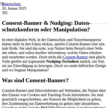
Datenschutz
20. Januar 2025
391
Con­sent-Ban­ner & Nud­ging: Daten­
schutz­kon­form oder Mani­pu­la­ti­on?
In einer digi­ta­len Welt, in der Daten­schutz und Nutz­ertrans­pa­renz
immer mehr in den Fokus rücken, spie­len Con­sent-Ban­ner eine zen­
tra­le Rol­le. Sie sind das ers­te, was Nut­zer beim Besuch einer Web­
site sehen, und sol­len dar­über infor­mie­ren, wel­che Daten erho­ben
und ver­ar­bei­tet wer­den. Doch nicht alle
Con­sent-Ban­ner
sind gleich.
Vie­le grei­fen auf soge­nann­te
Nud­ging-Tech­ni­ken
zurück, um Nut­
zer zur Ein­wil­li­gung zu bewe­gen. Doch wo endet hilf­rei­ches Design
und wo beginnt Mani­pu­la­ti­on?
Was sind Con­sent-Ban­ner?
Con­sent-Ban­ner sind Hin­weis­fens­ter auf Web­sei­ten, die Nut­zer über
den Ein­satz von Coo­kies und Track­ing-Tools infor­mie­ren. Sie sind
gesetz­lich vor­ge­schrie­ben, um Nut­zern die Mög­lich­keit zu geben,
ihre Zustim­mung zur Daten­er­he­bung zu geben oder abzu­leh­nen.
Grund­la­ge dafür sind die
DSGVO
(Daten­schutz-Grund­ver­ord­nung)