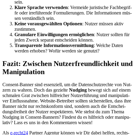
sein.
Kla­re Spra­che ver­wen­den
: Ver­mei­de juris­ti­sche Fach­be­grif­
fe oder irre­füh­ren­de For­mu­lie­run­gen. Die Infor­ma­tio­nen müs­
sen ver­ständ­lich sein.
Kei­ne vor­ausge­wähl­ten Optio­nen
: Nut­zer müs­sen aktiv
zustim­men.
Gra­nu­la­re Ein­wil­li­gun­gen ermög­li­chen
: Nut­zer soll­ten für
jeden Zweck sepa­rat ent­schei­den kön­nen.
Trans­pa­ren­te Infor­ma­ti­ons­ver­mitt­lung
: Wel­che Daten
wer­den erho­ben? Wofür wer­den sie genutzt?
Fazit: Zwi­schen Nut­zer­freund­lich­keit und
Mani­pu­la­ti­on
Con­sent-Ban­ner sind essen­zi­ell, um die Daten­schutz­rech­te von Nut­
zern zu wah­ren. Doch das geziel­te
Nud­ging
bewegt sich auf einem
schma­len Grat zwi­schen hilf­rei­cher Nut­zer­füh­rung und mani­pu­la­ti­
ver Ein­fluss­nah­me. Web­site-Betrei­ber soll­ten sicher­stel­len, dass ihre
Ban­ner nicht nur rechts­kon­form sind, son­dern auch die Ent­schei­
dungs­frei­heit der Nut­zer respek­tie­ren. Wie stehst du zum The­ma
Nud­ging in Con­sent-Ban­nern? Fin­dest du es hilf­reich oder mani­pu­
la­tiv? Lass es uns in den Kom­men­ta­ren wis­sen!
Als
e‑recht24
Part­ner Agen­tur kön­nen wir Dir dabei hel­fen, rechts­