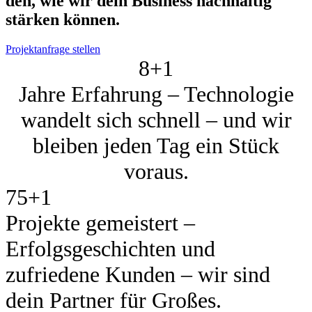
den, wie wir dein Busi­ness nach­hal­tig
stär­ken kön­nen.
Projektanfrage stellen
8+
1
Jahre Erfahrung – Technologie
wandelt sich schnell – und wir
bleiben jeden Tag ein Stück
voraus.
75+
1
Projekte gemeistert –
Erfolgsgeschichten und
zufriedene Kunden – wir sind
dein Partner für Großes.