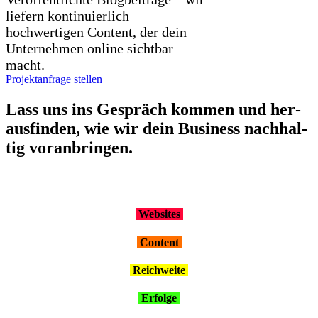
liefern kontinuierlich
hochwertigen Content, der dein
Unternehmen online sichtbar
macht.
Projektanfrage stellen
Lass uns ins Gespräch kom­men und her­
aus­fin­den, wie wir dein Busi­ness nach­hal­
tig vor­an­brin­gen.
Web­sites
Con­tent
Reich­wei­te
Erfol­ge