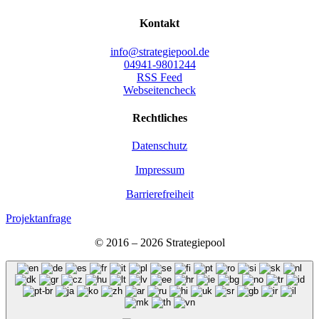
Kon­takt
info@strategiepool.de
04941-9801244
RSS Feed
Webseitencheck
Recht­li­ches
Daten­schutz
Impres­sum
Bar­rie­re­frei­heit
Projektanfrage
© 2016 – 2026 Stra­te­gie­pool