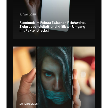
4. April 2025
Face­book im Fokus: Zwi­schen Reich­wei­te,
Ziel­grup­pen­viel­falt und Kri­tik am Umgang
mit Fak­ten­checks!
20. März 2025