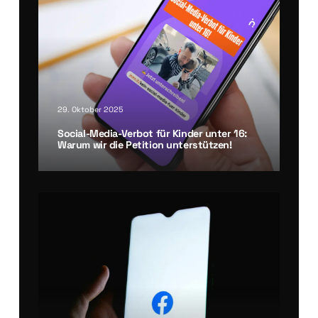
29. Oktober 2025
Social-Media-Ver­bot für Kin­der unter 16:
War­um wir die Peti­ti­on unter­stüt­zen!