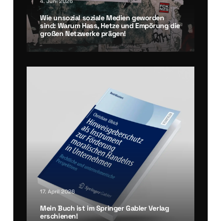
4. Juni 2026
Wie unso­zi­al sozia­le Medi­en gewor­den
sind: War­um Hass, Het­ze und Empö­rung die
gro­ßen Netz­wer­ke prä­gen!
17. April 2026
Mein Buch ist im Sprin­ger Gab­ler Ver­lag
erschie­nen!