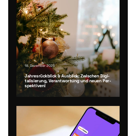
18. Dezember 2025
Jah­res­rück­blick & Aus­blick: Zwi­schen Digi­
ta­li­sie­rung, Ver­ant­wor­tung und neu­en Per­
spek­ti­ven!