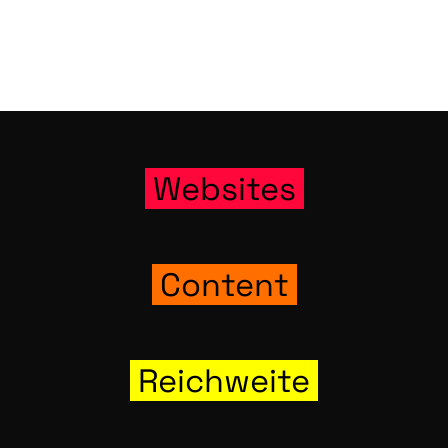
Web­sites
Con­tent
Reich­wei­te