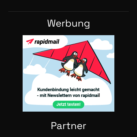
Wer­bung
Part­ner