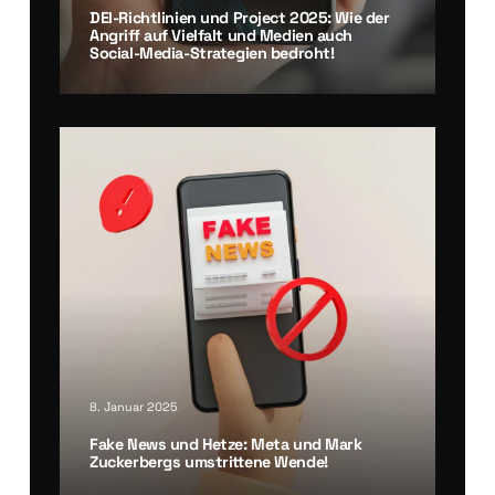
DEI-Richt­li­ni­en und Pro­ject 2025: Wie der
Angriff auf Viel­falt und Medi­en auch
Social-Media-Stra­te­gien bedroht!
8. Januar 2025
Fake News und Het­ze: Meta und Mark
Zucker­bergs umstrit­te­ne Wen­de!