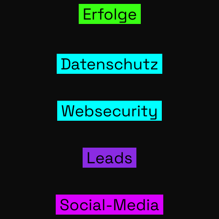
Erfol­ge
Daten­schutz
Web­se­cu­ri­ty
Leads
Social-Media