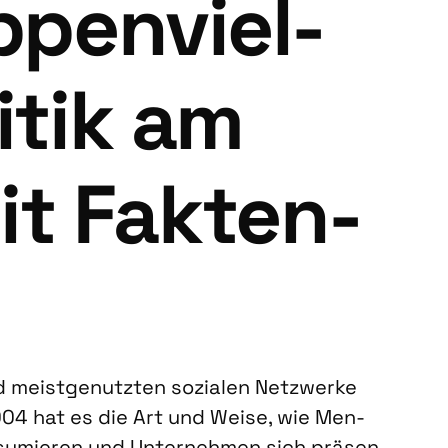
p­pen­viel­
i­tik am
t Fak­ten­
meist­ge­nutz­ten sozia­len Netz­wer­ke
004 hat es die Art und Wei­se, wie Men­
n­su­mie­ren und Unter­neh­men sich prä­sen­