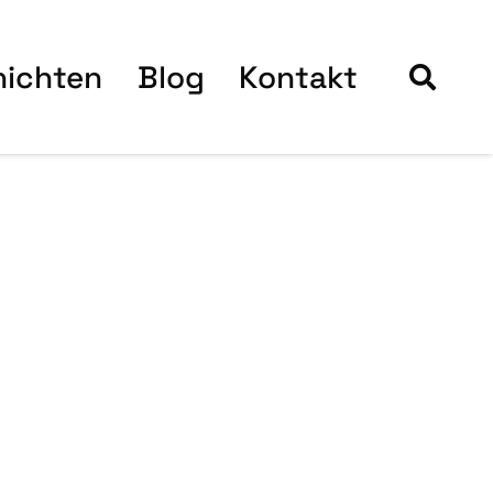
hich­ten
Blog
Kon­takt
Blog­bei­trä­
ge
18. Juli 2026
11. Juli 2026
Word­Press 7.0.2
Word­Press 7.0.1
Sicher­heits-
War­tungs-
Update ist da!
Update ist da!