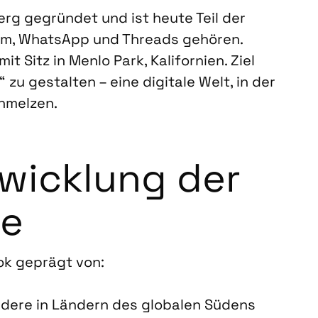
g gegrün­det und ist heu­te Teil der
ram, Whats­App und Threads gehö­ren.
t Sitz in Men­lo Park, Kali­for­ni­en. Ziel
zu gestal­ten – eine digi­ta­le Welt, in der
chmel­zen.
wick­lung der
re
ook geprägt von:
on­de­re in Län­dern des glo­ba­len Südens