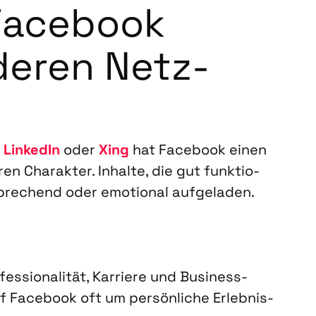
Face­book
e­ren Netz­
e
Lin­ke­dIn
oder
Xing
hat Face­book einen
ren Cha­rak­ter. Inhal­te, die gut funk­tio­
spre­chend oder emo­tio­nal auf­ge­la­den.
es­sio­na­li­tät, Kar­rie­re und Busi­ness-
f Face­book oft um per­sön­li­che Erleb­nis­