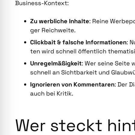
Busi­ness-Kon­text:
Zu werb­li­che Inhal­te
: Rei­ne Wer­be­
ger Reich­wei­te.
Click­bait & fal­sche Infor­ma­tio­nen
: N
ten wird schnell öffent­lich the­ma­ti­s
Unre­gel­mä­ßig­keit
: Wer sei­ne Sei­te 
schnell an Sicht­bar­keit und Glaub­wür
Igno­rie­ren von Kom­men­ta­ren
: Der Di
auch bei Kri­tik.
Wer steckt hin