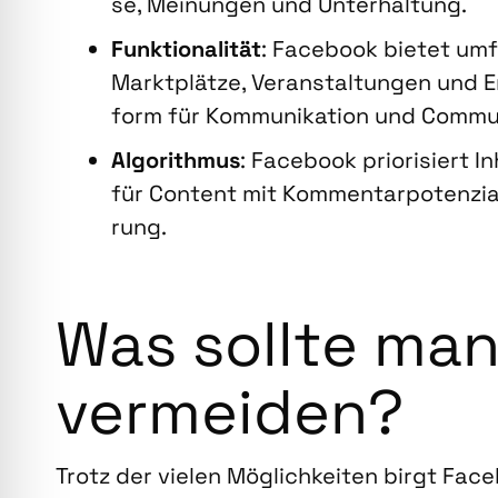
se, Mei­nun­gen und Unter­hal­tung.
Funk­tio­na­li­tät
: Face­book bie­tet umf
Markt­plät­ze, Ver­an­stal­tun­gen und 
form für Kom­mu­ni­ka­ti­on und Com­mu
Algo­rith­mus
: Face­book prio­ri­siert Inh
für Con­tent mit Kom­men­tar­po­ten­zi­al
rung.
Was soll­te ma
ver­mei­den?
Trotz der vie­len Mög­lich­kei­ten birgt Face­