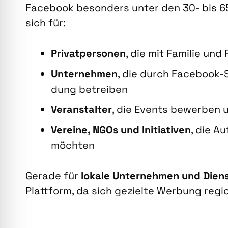
Face­book beson­ders unter den 30- bis 65-J
sich für:
Pri­vat­per­so­nen
, die mit Fami­lie und
Unter­neh­men
, die durch Face­book-S
dung betrei­ben
Ver­an­stal­ter
, die Events bewer­ben u
Ver­ei­ne, NGOs und Initia­ti­ven
, die Au
möch­ten
Gera­de für
loka­le Unter­neh­men und Dienst
Platt­form, da sich geziel­te Wer­bung regio