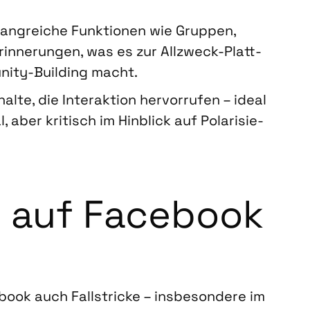
ang­rei­che Funk­tio­nen wie Grup­pen,
Erin­ne­run­gen, was es zur All­zweck-Platt­
­ni­ty-Buil­ding macht.
al­te, die Inter­ak­ti­on her­vor­ru­fen – ide­al
, aber kri­tisch im Hin­blick auf Pola­ri­sie­
n auf Face­book
book auch Fall­stri­cke – ins­be­son­de­re im