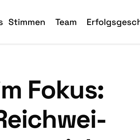
s
Stim­men
Team
Erfolgs­ge­sc
im Fokus:
Reich­wei­