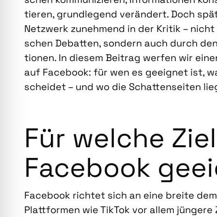
tie­ren, grund­le­gend ver­än­dert. Doch spä
Netz­werk zuneh­mend in der Kri­tik – nicht n
schen Debat­ten, son­dern auch durch den 
tio­nen. In die­sem Bei­trag wer­fen wir einen 
auf Face­book: für wen es geeig­net ist, w
schei­det – und wo die Schat­ten­sei­ten lie
Für wel­che Ziel
Face­book geei
Face­book rich­tet sich an eine brei­te demo
Platt­for­men wie Tik­Tok vor allem jün­ge­re