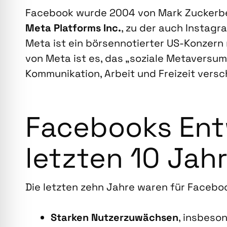
Face­book wur­de 2004 von Mark Zucker­ber
Meta Plat­forms Inc.
, zu der auch Insta­g
Meta ist ein bör­sen­no­tier­ter US-Kon­zern mi
von Meta ist es, das „sozia­le Meta­ver­sum“ 
Kom­mu­ni­ka­ti­on, Arbeit und Frei­zeit ver­s
Face­books Ent­
letz­ten 10 Jah­
Die letz­ten zehn Jah­re waren für Face­b
Star­ken Nut­zer­zu­wäch­sen
, ins­be­s