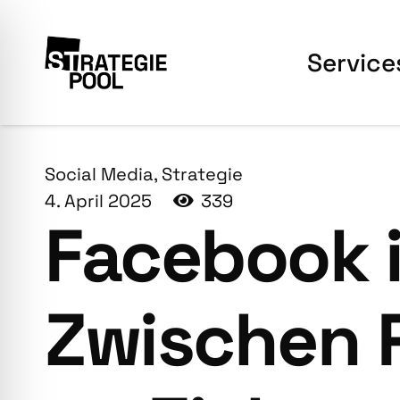
Ser­vice
Social Media
,
Strategie
4. April 2025
339
Face­book 
Zwi­schen 