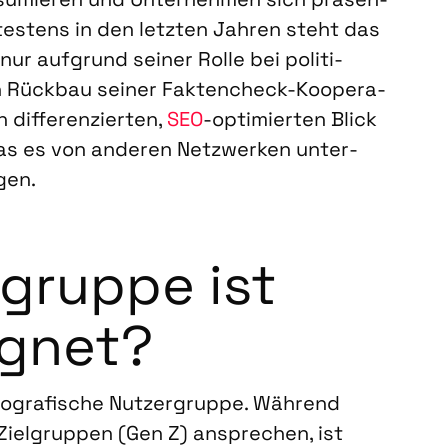
­tes­tens in den letz­ten Jah­ren steht das
ur auf­grund sei­ner Rol­le bei poli­ti­
Rück­bau sei­ner Fak­ten­check-Koope­ra­
dif­fe­ren­zier­ten,
SEO
-opti­mier­ten Blick
as es von ande­ren Netz­wer­ken unter­
­gen.
­grup­pe ist
g­net?
­gra­fi­sche Nut­zer­grup­pe. Wäh­rend
 Ziel­grup­pen (Gen Z) anspre­chen, ist