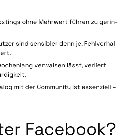
pos­tings ohne Mehr­wert füh­ren zu gerin­
ut­zer sind sen­si­bler denn je. Fehl­ver­hal­
iert.
wochen­lang ver­wai­sen lässt, ver­liert
­dig­keit.
a­log mit der Com­mu­ni­ty ist essen­zi­ell –
­ter Face­book?