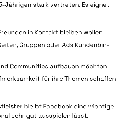
äh­ri­gen stark ver­tre­ten. Es eig­net
 Freun­den in Kon­takt blei­ben wol­len
ei­ten, Grup­pen oder Ads Kun­den­bin­
nd Com­mu­ni­ties auf­bau­en möch­ten
f­merk­sam­keit für ihre The­men schaf­fen
­leis­ter
bleibt Face­book eine wich­ti­ge
­nal sehr gut aus­spie­len lässt.