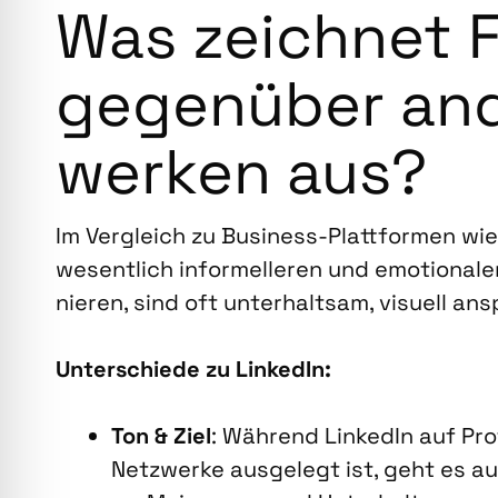
Was zeich­net 
gegen­über and
wer­ken aus?
Im Ver­gleich zu Busi­ness-Platt­for­men wi
wesent­lich infor­mel­le­ren und emo­tio­na­le­
nie­ren, sind oft unter­halt­sam, visu­ell an
Unter­schie­de zu Lin­ke­dIn:
Ton & Ziel
: Wäh­rend Lin­ke­dIn auf Pro­f
Netz­wer­ke aus­ge­legt ist, geht es au