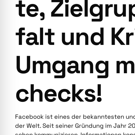
te, Ziel­gru
falt und Kr
Umgang mi
checks!
Face­book ist eines der bekann­tes­ten und 
der Welt. Seit sei­ner Grün­dung im Jahr 2
schen kom­mu­ni­zie­ren, Infor­ma­tio­nen ko