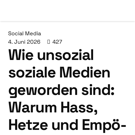
Social Media
4. Juni 2026
427
Wie unso­zi­al
sozia­le Medi­en
gewor­den sind:
War­um Hass,
Het­ze und Empö­