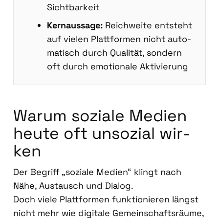
Sicht­bar­keit
Kern­aus­sa­ge:
Reich­wei­te ent­steht
auf vie­len Platt­for­men nicht auto­
ma­tisch durch Qua­li­tät, son­dern
oft durch emo­tio­na­le Akti­vie­rung
War­um sozia­le Medi­en
heu­te oft unso­zi­al wir­
ken
Der Begriff „sozia­le Medi­en“ klingt nach
Nähe, Aus­tausch und Dia­log.
Doch vie­le Platt­for­men funk­tio­nie­ren längst
nicht mehr wie digi­ta­le Gemein­schafts­räu­me,