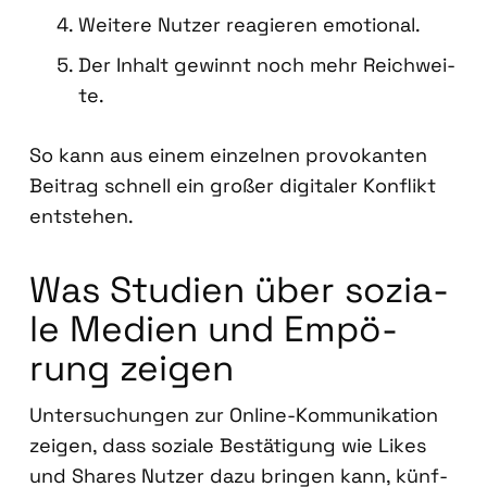
Wei­te­re Nut­zer reagie­ren emo­tio­nal.
Der Inhalt gewinnt noch mehr Reich­wei­
te.
So kann aus einem ein­zel­nen pro­vo­kan­ten
Bei­trag schnell ein gro­ßer digi­ta­ler Kon­flikt
ent­ste­hen.
Was Stu­di­en über sozia­
le Medi­en und Empö­
rung zei­gen
Unter­su­chun­gen zur Online-Kom­mu­ni­ka­ti­on
zei­gen, dass sozia­le Bestä­ti­gung wie Likes
und Shares Nut­zer dazu brin­gen kann, künf­