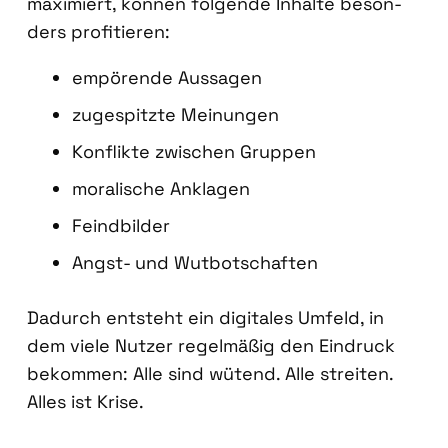
maxi­miert, kön­nen fol­gen­de Inhal­te beson­
ders pro­fi­tie­ren:
empö­ren­de Aus­sa­gen
zuge­spitz­te Mei­nun­gen
Kon­flik­te zwi­schen Grup­pen
mora­li­sche Ankla­gen
Feind­bil­der
Angst- und Wut­bot­schaf­ten
Dadurch ent­steht ein digi­ta­les Umfeld, in
dem vie­le Nut­zer regel­mä­ßig den Ein­druck
bekom­men: Alle sind wütend. Alle strei­ten.
Alles ist Kri­se.