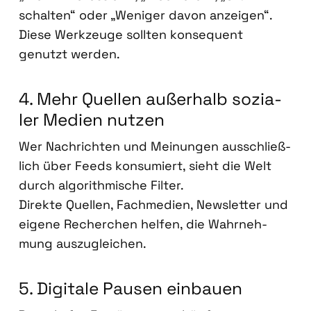
schal­ten“ oder „Weni­ger davon anzei­gen“.
Die­se Werk­zeu­ge soll­ten kon­se­quent
genutzt wer­den.
4. Mehr Quel­len außer­halb sozia­
ler Medi­en nut­zen
Wer Nach­rich­ten und Mei­nun­gen aus­schließ­
lich über Feeds kon­su­miert, sieht die Welt
durch algo­rith­mi­sche Fil­ter.
Direk­te Quel­len, Fach­me­di­en, News­let­ter und
eige­ne Recher­chen hel­fen, die Wahr­neh­
mung aus­zu­glei­chen.
5. Digi­ta­le Pau­sen ein­bau­en