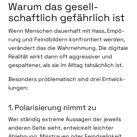
War­um das gesell­
schaft­lich gefähr­lich ist
Wenn Men­schen dau­er­haft mit Hass, Empö­
rung und Feind­bil­dern kon­fron­tiert wer­den,
ver­än­dert das die Wahr­neh­mung. Die digi­ta­le
Rea­li­tät wirkt dann oft aggres­si­ver und
gespal­te­ner, als sie im All­tag tat­säch­lich ist.
Beson­ders pro­ble­ma­tisch sind drei Ent­wick­
lun­gen:
1. Pola­ri­sie­rung nimmt zu
Wer stän­dig extre­me Aus­sa­gen der jeweils
ande­ren Sei­te sieht, ent­wi­ckelt leich­ter
Ableh­nung, Miss­trau­en oder Feind­se­lig­keit.