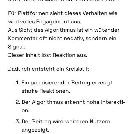
Für Platt­for­men sieht die­ses Ver­hal­ten wie
wert­vol­les Enga­ge­ment aus.
Aus Sicht des Algo­rith­mus ist ein wüten­der
Kom­men­tar oft nicht nega­tiv, son­dern ein
Signal:
Die­ser Inhalt löst Reak­ti­on aus.
Dadurch ent­steht ein Kreis­lauf:
Ein pola­ri­sie­ren­der Bei­trag erzeugt
star­ke Reak­tio­nen.
Der Algo­rith­mus erkennt hohe Inter­ak­ti­
on.
Der Bei­trag wird wei­te­ren Nut­zern
ange­zeigt.