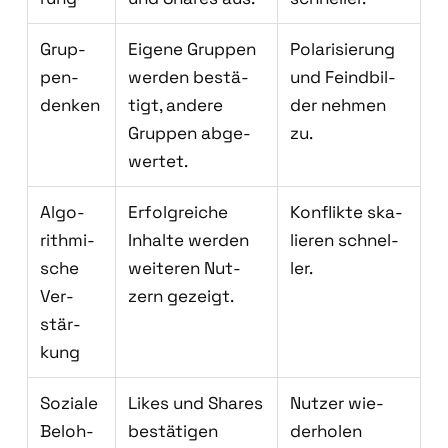
Grup­
Eige­ne Grup­pen
Pola­ri­sie­rung
pen­
wer­den bestä­
und Feind­bil­
den­ken
tigt, ande­re
der neh­men
Grup­pen abge­
zu.
wer­tet.
Algo­
Erfolg­rei­che
Kon­flik­te ska­
rith­mi­
Inhal­te wer­den
lie­ren schnel­
sche
wei­te­ren Nut­
ler.
Ver­
zern gezeigt.
stär­
kung
Sozia­le
Likes und Shares
Nut­zer wie­
Beloh­
bestä­ti­gen
der­ho­len