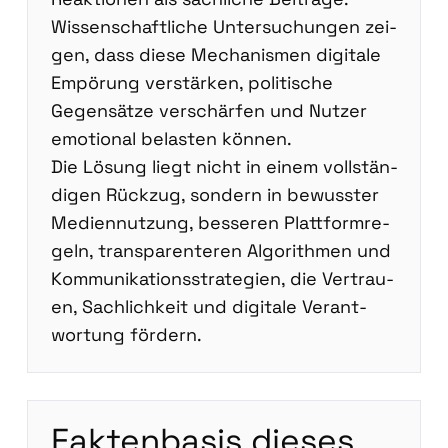
Wis­sen­schaft­li­che Unter­su­chun­gen zei­
gen, dass die­se Mecha­nis­men digi­ta­le
Empö­rung ver­stär­ken, poli­ti­sche
Gegen­sät­ze ver­schär­fen und Nut­zer
emo­tio­nal belas­ten kön­nen.
Die Lösung liegt nicht in einem voll­stän­
di­gen Rück­zug, son­dern in bewuss­ter
Medi­en­nut­zung, bes­se­ren Platt­form­re­
geln, trans­pa­ren­te­ren Algo­rith­men und
Kom­mu­ni­ka­ti­ons­stra­te­gien, die Ver­trau­
en, Sach­lich­keit und digi­ta­le Ver­ant­
wor­tung för­dern.
Fak­ten­ba­sis die­ses