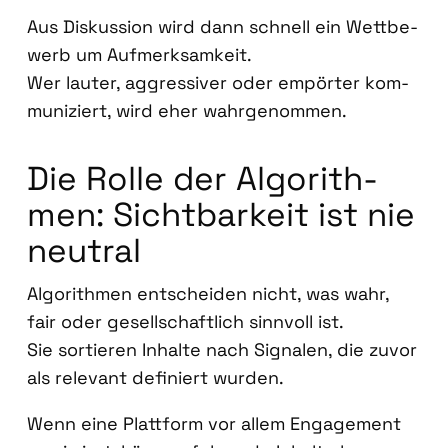
Aus Dis­kus­si­on wird dann schnell ein Wett­be­
werb um Auf­merk­sam­keit.
Wer lau­ter, aggres­si­ver oder empör­ter kom­
mu­ni­ziert, wird eher wahr­ge­nom­men.
Die Rol­le der Algo­rith­
men: Sicht­bar­keit ist nie
neu­tral
Algo­rith­men ent­schei­den nicht, was wahr,
fair oder gesell­schaft­lich sinn­voll ist.
Sie sor­tie­ren Inhal­te nach Signa­len, die zuvor
als rele­vant defi­niert wur­den.
Wenn eine Platt­form vor allem Enga­ge­ment