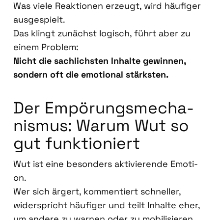
Was vie­le Reak­tio­nen erzeugt, wird häu­fi­ger
aus­ge­spielt.
Das klingt zunächst logisch, führt aber zu
einem Pro­blem:
Nicht die sach­lichs­ten Inhal­te gewin­nen,
son­dern oft die emo­tio­nal stärks­ten.
Der Empö­rungs­me­cha­
nis­mus: War­um Wut so
gut funk­tio­niert
Wut ist eine beson­ders akti­vie­ren­de Emo­ti­
on.
Wer sich ärgert, kom­men­tiert schnel­ler,
wider­spricht häu­fi­ger und teilt Inhal­te eher,
um ande­re zu war­nen oder zu mobi­li­sie­ren.