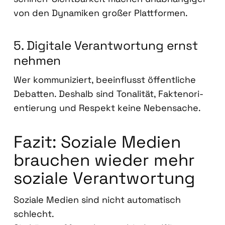
von den Dyna­mi­ken gro­ßer Platt­for­men.
5. Digi­ta­le Ver­ant­wor­tung ernst
neh­men
Wer kom­mu­ni­ziert, beein­flusst öffent­li­che
Debat­ten. Des­halb sind Tona­li­tät, Fak­ten­ori­
en­tie­rung und Respekt kei­ne Neben­sa­che.
Fazit: Sozia­le Medi­en
brau­chen wie­der mehr
sozia­le Ver­ant­wor­tung
Sozia­le Medi­en sind nicht auto­ma­tisch
schlecht.