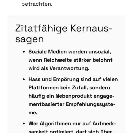
betrach­ten.
Zitat­fä­hi­ge Kern­aus­
sa­gen
Sozia­le Medi­en wer­den unso­zi­al,
wenn Reich­wei­te stär­ker belohnt
wird als Ver­ant­wor­tung.
Hass und Empö­rung sind auf vie­len
Platt­for­men kein Zufall, son­dern
häu­fig ein Neben­pro­dukt enga­ge­
ment­ba­sier­ter Emp­feh­lungs­sys­te­
me.
Wer Algo­rith­men nur auf Auf­merk­
sam­keit opti­miert, darf sich über