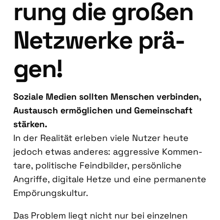
rung die gro­ßen
Netz­wer­ke prä­
gen!
Sozia­le Medi­en soll­ten Men­schen ver­bin­den,
Aus­tausch ermög­li­chen und Gemein­schaft
stär­ken.
In der Rea­li­tät erle­ben vie­le Nut­zer heu­te
jedoch etwas ande­res: aggres­si­ve Kom­men­
ta­re, poli­ti­sche Feind­bil­der, per­sön­li­che
Angrif­fe, digi­ta­le Het­ze und eine per­ma­nen­te
Empö­rungs­kul­tur.
Das Pro­blem liegt nicht nur bei ein­zel­nen