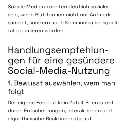
Sozia­le Medi­en könn­ten deut­lich sozia­ler
sein, wenn Platt­for­men nicht nur Auf­merk­
sam­keit, son­dern auch Kom­mu­ni­ka­ti­ons­qua­li­
tät opti­mie­ren wür­den.
Hand­lungs­emp­feh­lun­
gen für eine gesün­de­re
Social-Media-Nut­zung
1. Bewusst aus­wäh­len, wem man
folgt
Der eige­ne Feed ist kein Zufall. Er ent­steht
durch Ent­schei­dun­gen, Inter­ak­tio­nen und
algo­rith­mi­sche Reak­tio­nen dar­auf.