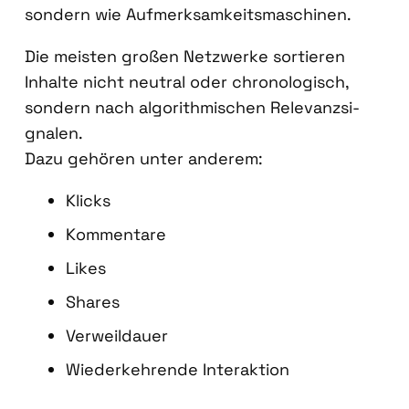
son­dern wie Auf­merk­sam­keits­ma­schi­nen.
Die meis­ten gro­ßen Netz­wer­ke sor­tie­ren
Inhal­te nicht neu­tral oder chro­no­lo­gisch,
son­dern nach algo­rith­mi­schen Rele­vanz­si­
gna­len.
Dazu gehö­ren unter ande­rem:
Klicks
Kom­men­ta­re
Likes
Shares
Ver­weil­dau­er
Wie­der­keh­ren­de Inter­ak­ti­on