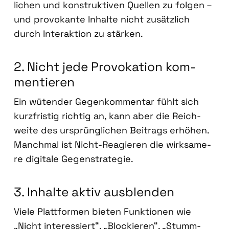
li­chen und kon­struk­ti­ven Quel­len zu fol­gen –
und pro­vo­kan­te Inhal­te nicht zusätz­lich
durch Inter­ak­ti­on zu stär­ken.
2. Nicht jede Pro­vo­ka­ti­on kom­
men­tie­ren
Ein wüten­der Gegen­kom­men­tar fühlt sich
kurz­fris­tig rich­tig an, kann aber die Reich­
wei­te des ursprüng­li­chen Bei­trags erhö­hen.
Manch­mal ist Nicht-Reagie­ren die wirk­sa­me­
re digi­ta­le Gegen­stra­te­gie.
3. Inhal­te aktiv aus­blen­den
Vie­le Platt­for­men bie­ten Funk­tio­nen wie
„Nicht inter­es­siert“, „Blo­ckie­ren“, „Stumm­