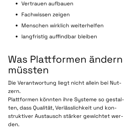
Ver­trau­en auf­bau­en
Fach­wis­sen zei­gen
Men­schen wirk­lich wei­ter­hel­fen
lang­fris­tig auf­find­bar blei­ben
Was Platt­for­men ändern
müss­ten
Die Ver­ant­wor­tung liegt nicht allein bei Nut­
zern.
Platt­for­men könn­ten ihre Sys­te­me so gestal­
ten, dass Qua­li­tät, Ver­läss­lich­keit und kon­
struk­ti­ver Aus­tausch stär­ker gewich­tet wer­
den.