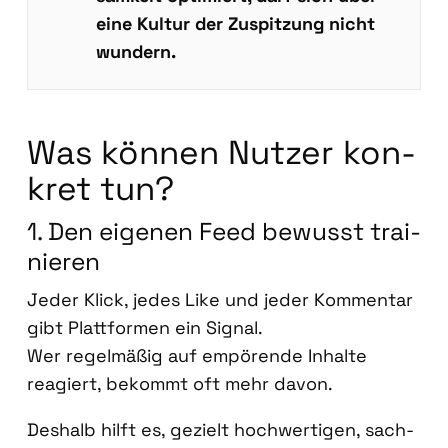
eine Kul­tur der Zuspit­zung nicht
wun­dern.
Was kön­nen Nut­zer kon­
kret tun?
1. Den eige­nen Feed bewusst trai­
nie­ren
Jeder Klick, jedes Like und jeder Kom­men­tar
gibt Platt­for­men ein Signal.
Wer regel­mä­ßig auf empö­ren­de Inhal­te
reagiert, bekommt oft mehr davon.
Des­halb hilft es, gezielt hoch­wer­ti­gen, sach­