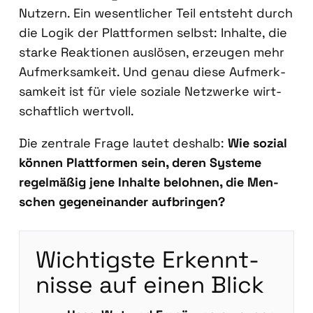
Nut­zern. Ein wesent­li­cher Teil ent­steht durch
die Logik der Platt­for­men selbst: Inhal­te, die
star­ke Reak­tio­nen aus­lö­sen, erzeu­gen mehr
Auf­merk­sam­keit. Und genau die­se Auf­merk­
sam­keit ist für vie­le sozia­le Netz­wer­ke wirt­
schaft­lich wert­voll.
Die zen­tra­le Fra­ge lau­tet des­halb:
Wie sozi­al
kön­nen Platt­for­men sein, deren Sys­te­me
regel­mä­ßig jene Inhal­te beloh­nen, die Men­
schen gegen­ein­an­der auf­brin­gen?
Wich­tigs­te Erkennt­
nis­se auf einen Blick