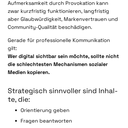
Auf­merk­sam­keit durch Pro­vo­ka­ti­on kann
zwar kurz­fris­tig funk­tio­nie­ren, lang­fris­tig
aber Glaub­wür­dig­keit, Mar­ken­ver­trau­en und
Com­mu­ni­ty-Qua­li­tät beschä­di­gen.
Gera­de für pro­fes­sio­nel­le Kom­mu­ni­ka­ti­on
gilt:
Wer digi­tal sicht­bar sein möch­te, soll­te nicht
die schlech­tes­ten Mecha­nis­men sozia­ler
Medi­en kopie­ren.
Stra­te­gisch sinn­vol­ler sind Inhal­
te, die:
Ori­en­tie­rung geben
Fra­gen beant­wor­ten