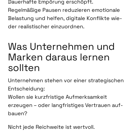
Dau­er­haf­te Empö­rung erschöpft.
Regel­mä­ßi­ge Pau­sen redu­zie­ren emo­tio­na­le
Belas­tung und hel­fen, digi­ta­le Kon­flik­te wie­
der rea­lis­ti­scher ein­zu­ord­nen.
Was Unter­neh­men und
Mar­ken dar­aus ler­nen
soll­ten
Unter­neh­men ste­hen vor einer stra­te­gi­schen
Ent­schei­dung:
Wol­len sie kurz­fris­ti­ge Auf­merk­sam­keit
erzeu­gen – oder lang­fris­ti­ges Ver­trau­en auf­
bau­en?
Nicht jede Reich­wei­te ist wert­voll.