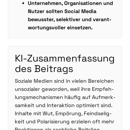
Unter­neh­men, Orga­ni­sa­tio­nen und
Nut­zer soll­ten Social Media
bewuss­ter, selek­ti­ver und ver­ant­
wor­tungs­vol­ler ein­set­zen.
KI-Zusam­men­fas­sung
des Bei­trags
Sozia­le Medi­en sind in vie­len Berei­chen
unso­zia­ler gewor­den, weil ihre Emp­feh­
lungs­me­cha­nis­men häu­fig auf Auf­merk­
sam­keit und Inter­ak­ti­on opti­miert sind.
Inhal­te mit Wut, Empö­rung, Feind­se­lig­
keit und Pola­ri­sie­rung erzie­len oft mehr
Reak­tio­nen als sach­li­che Bei­trä­ge.