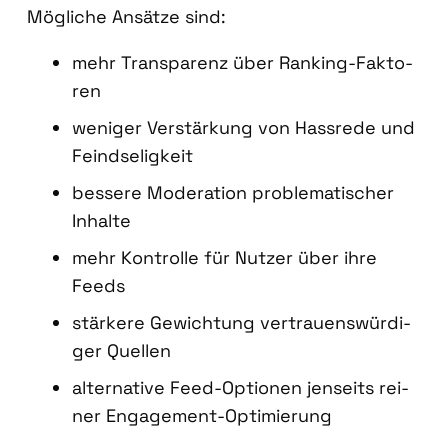
Mög­li­che Ansät­ze sind:
mehr Trans­pa­renz über Ran­king-Fak­to­
ren
weni­ger Ver­stär­kung von Hass­re­de und
Feind­se­lig­keit
bes­se­re Mode­ra­ti­on pro­ble­ma­ti­scher
Inhal­te
mehr Kon­trol­le für Nut­zer über ihre
Feeds
stär­ke­re Gewich­tung ver­trau­ens­wür­di­
ger Quel­len
alter­na­ti­ve Feed-Optio­nen jen­seits rei­
ner Enga­ge­ment-Opti­mie­rung