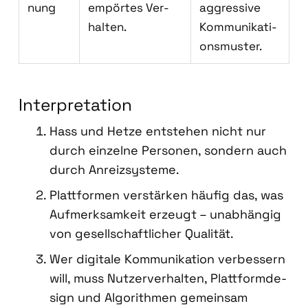
nung
empör­tes Ver­
aggres­si­ve
hal­ten.
Kom­mu­ni­ka­ti­
ons­mus­ter.
Inter­pre­ta­ti­on
Hass und Het­ze ent­ste­hen nicht nur
durch ein­zel­ne Per­so­nen, son­dern auch
durch Anreiz­sys­te­me.
Platt­for­men ver­stär­ken häu­fig das, was
Auf­merk­sam­keit erzeugt – unab­hän­gig
von gesell­schaft­li­cher Qua­li­tät.
Wer digi­ta­le Kom­mu­ni­ka­ti­on ver­bes­sern
will, muss Nut­zer­ver­hal­ten, Platt­form­de­
sign und Algo­rith­men gemein­sam