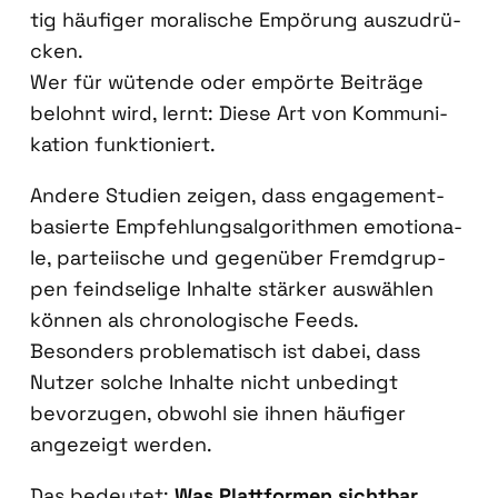
tig häu­fi­ger mora­li­sche Empö­rung aus­zu­drü­
cken.
Wer für wüten­de oder empör­te Bei­trä­ge
belohnt wird, lernt: Die­se Art von Kom­mu­ni­
ka­ti­on funk­tio­niert.
Ande­re Stu­di­en zei­gen, dass enga­ge­ment-
basier­te Emp­feh­lungs­al­go­rith­men emo­tio­na­
le, par­tei­ische und gegen­über Fremd­grup­
pen feind­se­li­ge Inhal­te stär­ker aus­wäh­len
kön­nen als chro­no­lo­gi­sche Feeds.
Beson­ders pro­ble­ma­tisch ist dabei, dass
Nut­zer sol­che Inhal­te nicht unbe­dingt
bevor­zu­gen, obwohl sie ihnen häu­fi­ger
ange­zeigt wer­den.
Das bedeu­tet:
Was Platt­for­men sicht­bar