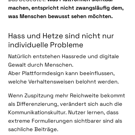
machen, ent­spricht nicht zwangs­läu­fig dem,
was Men­schen bewusst sehen möch­ten.
Hass und Het­ze sind nicht nur
indi­vi­du­el­le Pro­ble­me
Natür­lich ent­ste­hen Hass­re­de und digi­ta­le
Gewalt durch Men­schen.
Aber Platt­form­de­sign kann beein­flus­sen,
wel­che Ver­hal­tens­wei­sen belohnt wer­den.
Wenn Zuspit­zung mehr Reich­wei­te bekommt
als Dif­fe­ren­zie­rung, ver­än­dert sich auch die
Kom­mu­ni­ka­ti­ons­kul­tur. Nut­zer ler­nen, dass
extre­me For­mu­lie­run­gen sicht­ba­rer sind als
sach­li­che Bei­trä­ge.