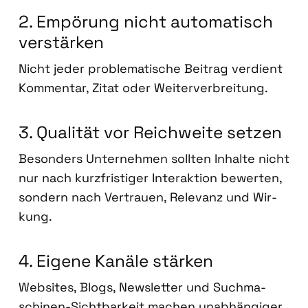
2. Empö­rung nicht auto­ma­tisch
ver­stär­ken
Nicht jeder pro­ble­ma­ti­sche Bei­trag ver­dient
Kom­men­tar, Zitat oder Wei­ter­ver­brei­tung.
3. Qua­li­tät vor Reich­wei­te set­zen
Beson­ders Unter­neh­men soll­ten Inhal­te nicht
nur nach kurz­fris­ti­ger Inter­ak­ti­on bewer­ten,
son­dern nach Ver­trau­en, Rele­vanz und Wir­
kung.
4. Eige­ne Kanä­le stär­ken
Web­sites, Blogs, News­let­ter und Such­ma­
schi­nen-Sicht­bar­keit machen unab­hän­gi­ger