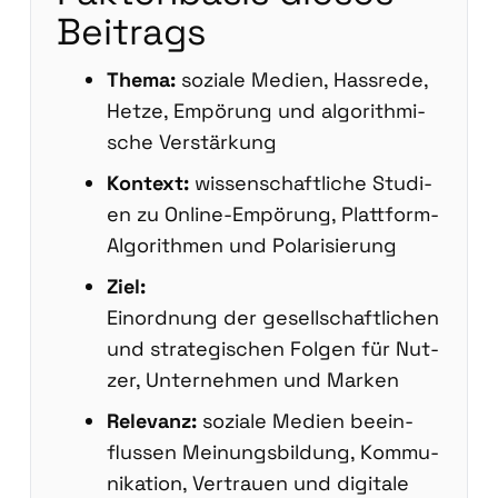
Bei­trags
The­ma:
sozia­le Medi­en, Hass­re­de,
Het­ze, Empö­rung und algo­rith­mi­
sche Ver­stär­kung
Kon­text:
wis­sen­schaft­li­che Stu­di­
en zu Online-Empö­rung, Platt­form-
Algo­rith­men und Pola­ri­sie­rung
Ziel:
Ein­ord­nung der gesell­schaft­li­chen
und stra­te­gi­schen Fol­gen für Nut­
zer, Unter­neh­men und Mar­ken
Rele­vanz:
sozia­le Medi­en beein­
flus­sen Mei­nungs­bil­dung, Kom­mu­
ni­ka­ti­on, Ver­trau­en und digi­ta­le