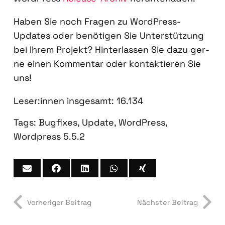
Haben Sie noch Fra­gen zu Word­Press-
Updates oder benö­ti­gen Sie Unter­stüt­zung
bei Ihrem Pro­jekt? Hin­ter­las­sen Sie dazu ger­
ne einen Kom­men­tar oder kon­tak­tie­ren Sie
uns!
Leser:innen ins­ge­samt:
16.134
Tags:
Bugfixes
,
Update
,
WordPress
,
Wordpress 5.5.2
Vorheriger Beitrag
Nächster Beitrag