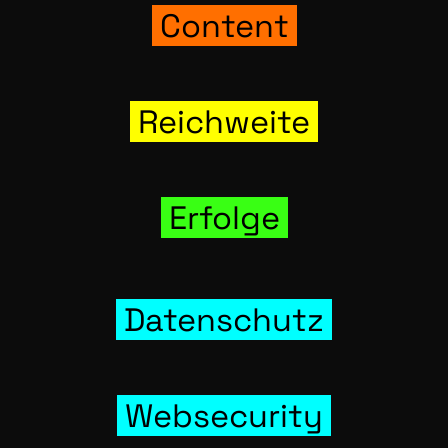
Con­tent
Reich­wei­te
Erfol­ge
Daten­schutz
Web­se­cu­ri­ty