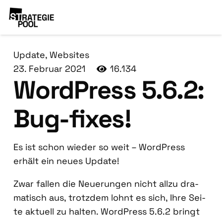
Update
,
Websites
23. Februar 2021
16.134
Word­Press 5.6.2:
Bug-fixes!
Es ist schon wie­der so weit – Word­Press
erhält ein neu­es Update!
Zwar fal­len die Neue­run­gen nicht all­zu dra­
ma­tisch aus, trotz­dem lohnt es sich, Ihre Sei­
te aktu­ell zu hal­ten. Word­Press 5.6.2 bringt