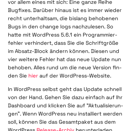
vor allem eines mit sich: Eine gan­ze Rei­he
Bug­fi­xes. Dar­über hin­aus ist es immer wie­der
recht unter­halt­sam, die bis­lang beho­be­nen
Bugs in den chan­ge logs nach­zu­le­sen. So
hat­te mit Word­Press 5.6.1 ein Pro­gram­mier­
feh­ler ver­hin­dert, dass Sie die Schrift­grö­ße
im Absatz-Block ändern kön­nen. Die­sen und
vier wei­te­re Feh­ler hat das neue Update nun
beho­ben. Alles rund um die neue Ver­si­on fin­
den Sie
hier
auf der Word­Press-Web­site.
In Word­Press selbst geht das Update schnell
von der Hand. Gehen Sie dazu ein­fach auf Ihr
Dash­board und kli­cken Sie auf “Aktua­li­sie­run­
gen”. Wenn Word­Press neu instal­liert wer­den
soll, kön­nen Sie das Gesamt­pa­ket aus dem
Word­Press
Release-Archiv
her­un­ter­la­den.