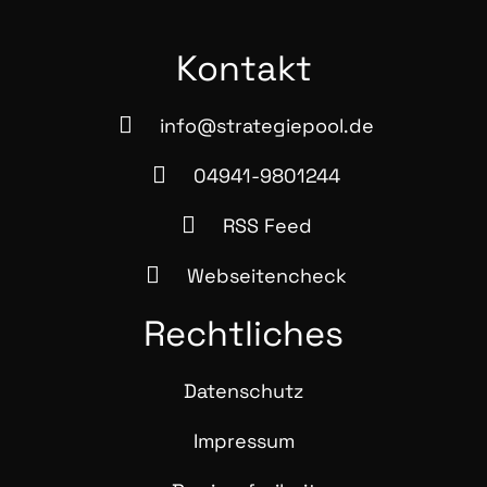
Kon­takt
info@strategiepool.de
04941-9801244
RSS Feed
Webseitencheck
Recht­li­ches
Daten­schutz
Impres­sum