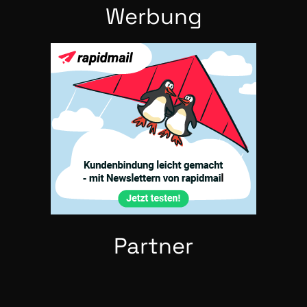
Wer­bung
Part­ner