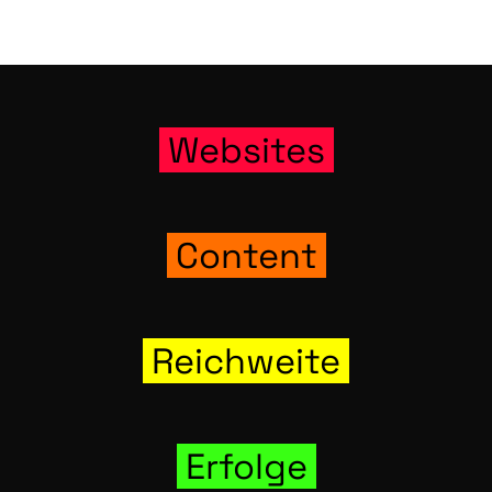
Web­sites
Con­tent
Reich­wei­te
Erfol­ge