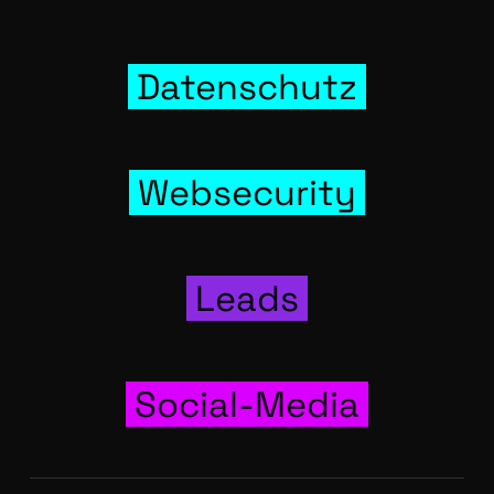
Daten­schutz
Web­se­cu­ri­ty
Leads
Social-Media