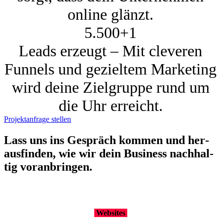
online glänzt.
5.500+
1
Leads erzeugt – Mit cleveren
Funnels und gezieltem Marketing
wird deine Zielgruppe rund um
die Uhr erreicht.
Projektanfrage stellen
Lass uns ins Gespräch kom­men und her­
aus­fin­den, wie wir dein Busi­ness nach­hal­
tig vor­an­brin­gen.
Web­sites