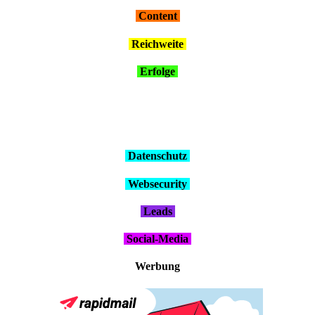
Con­tent
Reich­wei­te
Erfol­ge
Daten­schutz
Web­se­cu­ri­ty
Leads
Social-Media
Wer­bung