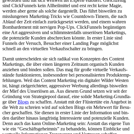
gewor­den und hat sich welt­weit als Exper­te eta­bliert. Gleich­zei­tig
sind Click­Fun­nels kein All­heil­mit­tel und erst recht kei­ne Magie,
wer­den aber ger­ne als sol­che dar­ge­stellt. Das führt bis­wei­len zu
miss­lun­ge­nen Mar­ke­ting-Tricks wie Count­down-Timern, die nach
Ablauf der Zeit ein­fach zurück­ge­setzt wer­den, und einem wah­ren
Bom­bar­de­ment mit ner­vi­gen Pop-Ups. Click­Fun­nels begüns­ti­gen
eine Art aggres­si­ven und schlimms­ten­falls unse­riö­sen Mar­ke­tings,
die poten­zi­el­le Kun­den abschre­cken könn­te. In ers­ter Linie sind
Fun­nels der Ver­such, Besu­cher einer Landing Page mög­lichst
schnell an den vir­tu­el­len Ver­kaufs­schal­ter zu brin­gen.
Damit unter­schei­den sie sich radi­kal von Kon­zep­ten des Con­tent
Mar­ke­tings, die über einen län­ge­ren Zeit­raum orga­nisch Kun­den
anzie­hen und bin­den sol­len. Das mag für gro­ße vir­tu­el­le Ver­kaufs­
stän­de funk­tio­nie­ren, ins­be­son­de­re bei per­so­na­li­sier­ten Pro­dukt­emp­
feh­lun­gen. Weil das Con­tent Mar­ke­ting ein digi­ta­ler Wil­der Wes­ten
ist, hängt ziel­ge­rich­te­ter, aggres­si­ver Wer­bung aller­dings bis­wei­len
der Mief des Unse­riö­sen an. Aus die­sem Grund set­zen wir seit der
Grün­dung von Stra­te­gie­pool dar­auf, eine soli­de Mar­ke­ting-Grund­la­
ge über
Blogs
zu schaf­fen. Anstatt mit der Flüs­ter­tü­te ein Ange­bot in
die Welt zu schrei­en wird auf sol­chen Blogs ein Mehr­wert für Besu­
cher geschaf­fen. Sie die­nen in ers­ter Linie der Infor­ma­ti­on und bin­
den dar­über hin­aus lang­fris­tig Inter­es­sier­te und poten­zi­el­le Kun­den.
Denn auch das kann Online-Mar­ke­ting sein: Anstatt das eige­ne Tun
wie ein “Geschäfts­ge­heim­nis” zu behan­deln, kön­nen Ein­bli­cke und