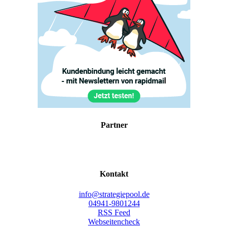
Part­ner
Kon­takt
info@strategiepool.de
04941-9801244
RSS Feed
Webseitencheck