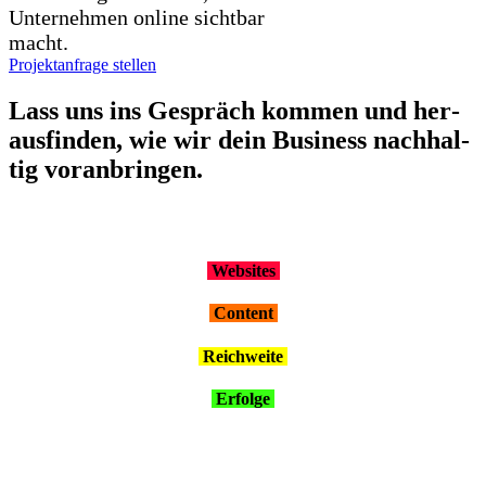
Unternehmen online sichtbar
macht.
Projektanfrage stellen
Lass uns ins Gespräch kom­men und her­
aus­fin­den, wie wir dein Busi­ness nach­hal­
tig vor­an­brin­gen.
Web­sites
Con­tent
Reich­wei­te
Erfol­ge