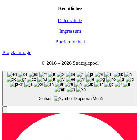
Recht­li­ches
Daten­schutz
Impres­sum
Bar­rie­re­frei­heit
Projektanfrage
© 2016 – 2026 Stra­te­gie­pool
Deutsch