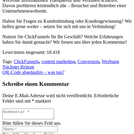
wert­vol­le Infor­ma­tio­nen Trans­pa­renz und Ver­trau­en schaf­fen.
Davon pro­fi­tie­ren letzt­end­lich alle – Besu­cher und Betrei­ber einer
Unter­neh­mens­web­sei­te.
Haben Sie Fra­gen zu Kun­den­bin­dung oder Kun­den­ge­win­nung? Wir
hel­fen ger­ne wei­ter – set­zen Sie sich mit uns in Ver­bin­dung!
Nut­zen Sie Click­Fun­nels für Ihr Geschäft? Wel­che Erfah­run­gen
haben Sie damit gemacht? Wir freu­en uns über jeden Kom­men­tar!
Leser:innen ins­ge­samt:
18.418
Tags:
ClickFunnels
,
content marketing
,
Conversion
,
Werbung
Nächster Beitrag
QR-Code abge­lau­fen – was tun?
Schreibe einen Kommentar
Deine E-Mail-Adresse wird nicht veröffentlicht.
Erforderliche
Felder sind mit
*
markiert
Bitte füllen Sie dieses Feld aus.