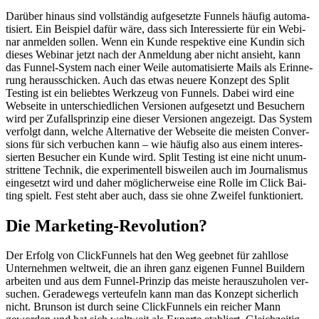
Dar­über hin­aus sind voll­stän­dig auf­ge­setz­te Fun­nels häu­fig auto­ma­
ti­siert. Ein Bei­spiel dafür wäre, dass sich Inter­es­sier­te für ein Web­i­
nar anmel­den sol­len. Wenn ein Kun­de respek­ti­ve eine Kun­din sich
die­ses Web­i­nar jetzt nach der Anmel­dung aber nicht ansieht, kann
das Fun­nel-Sys­tem nach einer Wei­le auto­ma­ti­sier­te Mails als Erin­ne­
rung her­aus­schi­cken. Auch das etwas neue­re Kon­zept des Split
Test­ing ist ein belieb­tes Werk­zeug von Fun­nels. Dabei wird eine
Web­sei­te in unter­schied­li­chen Ver­sio­nen auf­ge­setzt und Besu­chern
wird per Zufalls­prin­zip eine die­ser Ver­sio­nen ange­zeigt. Das Sys­tem
ver­folgt dann, wel­che Alter­na­ti­ve der Web­sei­te die meis­ten Con­ver­
si­ons für sich ver­bu­chen kann – wie häu­fig also aus einem inter­es­
sier­ten Besu­cher ein Kun­de wird. Split Test­ing ist eine nicht unum­
strit­te­ne Tech­nik, die expe­ri­men­tell bis­wei­len auch im Jour­na­lis­mus
ein­ge­setzt wird und daher mög­li­cher­wei­se eine Rol­le im Click Bai­
ting spielt. Fest steht aber auch, dass sie ohne Zwei­fel funk­tio­niert.
Die Mar­ke­ting-Revo­lu­ti­on?
Der Erfolg von Click­Fun­nels hat den Weg geeb­net für zahl­lo­se
Unter­neh­men welt­weit, die an ihren ganz eige­nen Fun­nel Buil­dern
arbei­ten und aus dem Fun­nel-Prin­zip das meis­te her­aus­zu­ho­len ver­
su­chen. Gera­de­wegs ver­teu­feln kann man das Kon­zept sicher­lich
nicht. Brun­son ist durch sei­ne Click­Fun­nels ein rei­cher Mann