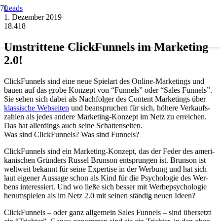
Leads
1. Dezember 2019
18.418
Umstrit­te­ne Click­Fun­nels im Mar­ke­ting
2.0!
Click­Fun­nels sind eine neue Spiel­art des Online-Mar­ke­tings und
bau­en auf das gro­be Kon­zept von “Fun­nels” oder “Sales Fun­nels”.
Sie sehen sich dabei als Nach­fol­ger des Con­tent Mar­ke­tings über
klas­si­sche Web­sei­ten
und bean­spru­chen für sich, höhe­re Ver­kaufs­
zah­len als jedes ande­re Mar­ke­ting-Kon­zept im Netz zu errei­chen.
Das hat aller­dings auch sei­ne Schat­ten­sei­ten.
Was sind Click­Fun­nels? Was sind Fun­nels?
Click­Fun­nels sind ein Mar­ke­ting-Kon­zept, das der Feder des ame­ri­
ka­ni­schen Grün­ders Rus­sel Brun­son ent­sprun­gen ist. Brun­son ist
welt­weit bekannt für sei­ne Exper­ti­se in der Wer­bung und hat sich
laut eige­ner Aus­sa­ge schon als Kind für die Psy­cho­lo­gie des Wer­
bens inter­es­siert. Und wo lie­ße sich bes­ser mit Wer­be­psy­cho­lo­gie
her­um­spie­len als im Netz 2.0 mit sei­nen stän­dig neu­en Ideen?
Click­Fun­nels – oder ganz all­ge­mein Sales Fun­nels – sind über­setzt