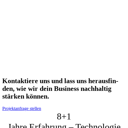
Kon­tak­tie­re uns und lass uns her­aus­fin­
den, wie wir dein Busi­ness nach­hal­tig
stär­ken kön­nen.
Projektanfrage stellen
8+
1
Jahre Erfahrung – Technologie