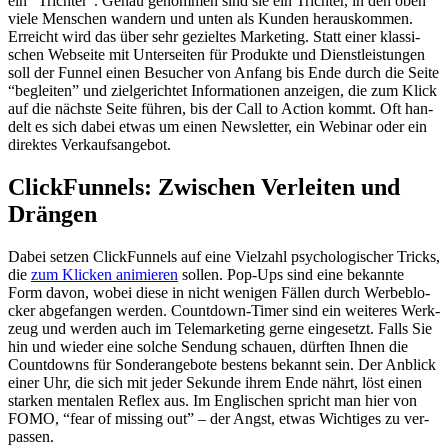
ein “Trich­ter”. Genau genom­men sind sie ein Trich­ter, in den oben
vie­le Men­schen wan­dern und unten als Kun­den her­aus­kom­men.
Erreicht wird das über sehr geziel­tes Mar­ke­ting. Statt einer klas­si­
schen Web­sei­te mit Unter­sei­ten für Pro­duk­te und Dienst­leis­tun­gen
soll der Fun­nel einen Besu­cher von Anfang bis Ende durch die Sei­te
“beglei­ten” und ziel­ge­rich­tet Infor­ma­tio­nen anzei­gen, die zum Klick
auf die nächs­te Sei­te füh­ren, bis der Call to Action kommt. Oft han­
delt es sich dabei etwas um einen News­let­ter, ein Web­i­nar oder ein
direk­tes Ver­kaufs­an­ge­bot.
Click­Fun­nels: Zwi­schen Ver­lei­ten und
Drän­gen
Dabei set­zen Click­Fun­nels auf eine Viel­zahl psy­cho­lo­gi­scher Tricks,
die
zum Kli­cken ani­mie­ren
sol­len. Pop-Ups sind eine bekann­te
Form davon, wobei die­se in nicht weni­gen Fäl­len durch Wer­be­blo­
cker abge­fan­gen wer­den. Count­down-Timer sind ein wei­te­res Werk­
zeug und wer­den auch im Tele­mar­ke­ting ger­ne ein­ge­setzt. Falls Sie
hin und wie­der eine sol­che Sen­dung schau­en, dürf­ten Ihnen die
Count­downs für Son­der­an­ge­bo­te bes­tens bekannt sein. Der Anblick
einer Uhr, die sich mit jeder Sekun­de ihrem Ende nährt, löst einen
star­ken men­ta­len Reflex aus. Im Eng­li­schen spricht man hier von
FOMO, “fear of miss­ing out” – der Angst, etwas Wich­ti­ges zu ver­
pas­sen.