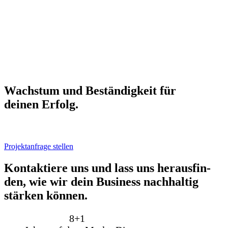
Wachs­tum und Bestän­dig­keit für
dei­nen Erfolg.
Projektanfrage stellen
Kon­tak­tie­re uns und lass uns her­aus­fin­
den, wie wir dein Busi­ness nach­hal­tig
stär­ken kön­nen.
8+
1