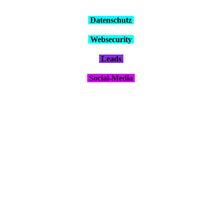
Daten­schutz
Web­se­cu­ri­ty
Leads
Social-Media