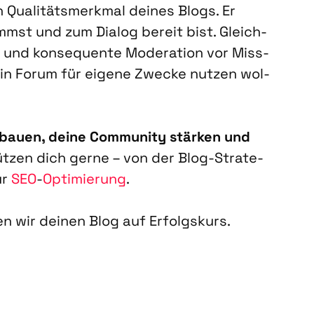
 Qua­li­täts­merk­mal dei­nes Blogs. Er
mmst und zum Dia­log bereit bist. Gleich­
 und kon­se­quen­te Mode­ra­ti­on vor Miss­
in Forum für eige­ne Zwe­cke nut­zen wol­
bau­en, dei­ne Com­mu­ni­ty stär­ken und
t­zen dich ger­ne – von der Blog-Stra­te­
ur
SEO
-
Opti­mie­rung
.
n wir dei­nen Blog auf Erfolgs­kurs.