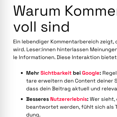
War­um Kom­men
voll sind
Ein leben­di­ger Kom­men­tar­be­reich zeig
wird. Leser:innen hin­ter­las­sen Mei­nun­ge
le Infor­ma­tio­nen. Die­se Inter­ak­ti­on bie­tet
Mehr
Sicht­bar­keit
bei
Goog­le
:
Regel­
ta­re erwei­tern den Con­tent dei­ner Se
dass dein Bei­trag aktu­ell und rele­va
Bes­se­res
Nut­zer­er­leb­nis
:
Wer sieht,
beant­wor­tet wer­den, fühlt sich als T
dung.