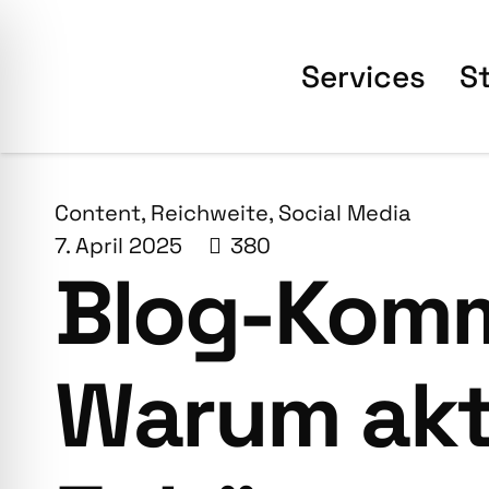
Ser­vices
S
Content
,
Reichweite
,
Social Media
7. April 2025
380
Blog-Kom­m
War­um akt