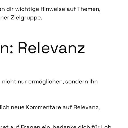
 dir wich­ti­ge Hin­wei­se auf The­men,
­ner Ziel­grup­pe.
en: Rele­vanz
 nicht nur ermög­li­chen, son­dern ihn
­lich neue Kom­men­ta­re auf Rele­vanz,
ret auf Fra­gen ein, bedan­ke dich für Lob