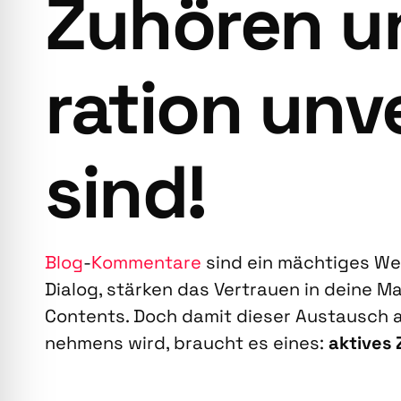
Zuhö­ren 
ra­ti­on unv
sind!
Blog
-
Kom­men­ta­re
sind ein mäch­ti­ges Wer
Dia­log, stär­ken das Ver­trau­en in dei­ne M
Con­tents. Doch damit die­ser Aus­tausch au
neh­mens wird, braucht es eines:
akti­ves 