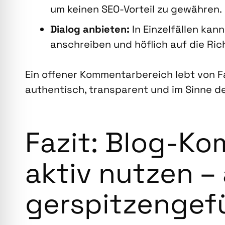
um kei­nen SEO-Vor­teil zu gewäh­ren.
Dia­log anbie­ten:
In Ein­zel­fäl­len ka
anschrei­ben und höf­lich auf die Richt­
Ein offe­ner Kom­men­tar­be­reich lebt von Fa
authen­tisch, trans­pa­rent und im Sin­ne de
Fazit: Blog-Kom
aktiv nut­zen –
ger­spit­zen­ge­f