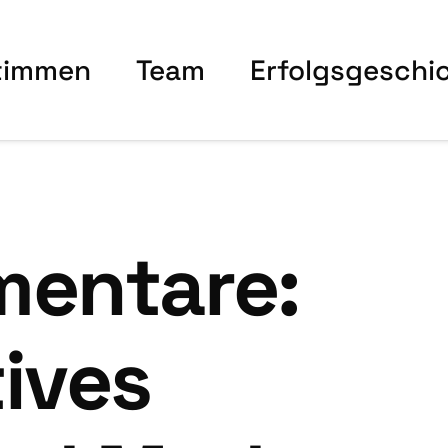
tim­men
Team
Erfolgs­ge­schi
en­ta­re:
i­ves