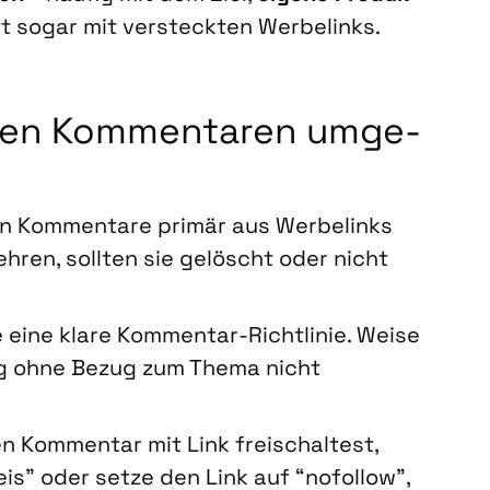
ft sogar mit ver­steck­ten Wer­be­links.
chen Kom­men­ta­ren umge­
Kom­men­ta­re pri­mär aus Wer­be­links
eh­ren, soll­ten sie gelöscht oder nicht
he eine kla­re Kom­men­tar-Richt­li­nie. Wei­se
ung ohne Bezug zum The­ma nicht
Kom­men­tar mit Link frei­schal­test,
­weis” oder set­ze den Link auf “nofol­low”,