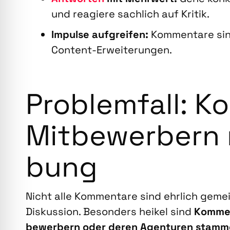
und reagie­re sach­lich auf Kri­tik.
Impul­se auf­grei­fen:
Kom­men­ta­re sind
Con­tent-Erwei­te­run­gen.
Pro­blem­fall: K
Mit­be­wer­bern
bung
Nicht alle Kom­men­ta­re sind ehr­lich gemei
Dis­kus­si­on. Beson­ders hei­kel sind
Kom­men
be­wer­bern oder deren Agen­tu­ren stam­