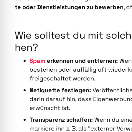
te oder Dienst­leis­tun­gen zu bewer­ben
, o
Wie soll­test du mit sol­
hen?
Spam
erken­nen und ent­fer­nen:
Wenn 
bestehen oder auf­fäl­lig oft wie­der­k
frei­ge­schal­tet wer­den.
Neti­quet­te fest­le­gen:
Ver­öf­fent­li­c
dar­in dar­auf hin, dass Eigen­wer­b
erwünscht ist.
Trans­pa­renz schaf­fen:
Wenn du einen 
mar­kie­re ihn z. B. als “exter­ner Ver