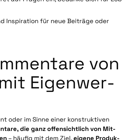
 Inspi­ra­ti­on für neue Bei­trä­ge oder
om­men­ta­re von
 mit Eigen­wer­
nt oder im Sin­ne einer kon­struk­ti­ven
­ta­re, die ganz offen­sicht­lich von Mit­
men
– häu­fig mit dem Ziel,
eige­ne Pro­duk­