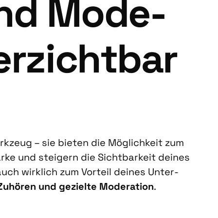
und Mode­
er­zicht­bar
k­zeug – sie bie­ten die Mög­lich­keit zum
ar­ke und stei­gern die Sicht­bar­keit dei­nes
ch wirk­lich zum Vor­teil dei­nes Unter­
Zuhö­ren und geziel­te Mode­ra­ti­on
.