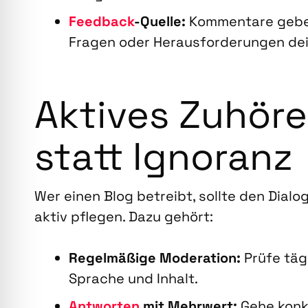
Feed­back
-Quel­le:
Kom­men­ta­re geben
Fra­gen oder Her­aus­for­de­run­gen dei
Akti­ves Zuhö­r
statt Igno­ranz
Wer einen Blog betreibt, soll­te den Dia­log
aktiv pfle­gen. Dazu gehört:
Regel­mä­ßi­ge Mode­ra­ti­on:
Prü­fe täg
Spra­che und Inhalt.
Ant­wor­ten
mit Mehr­wert:
Gehe kon­k