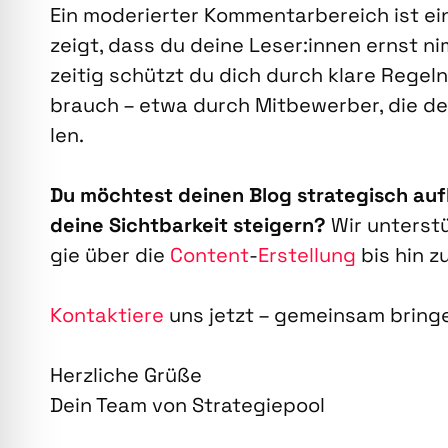
Ein mode­rier­ter Kom­men­tar­be­reich ist ein
zeigt, dass du dei­ne Leser:innen ernst ni
zei­tig schützt du dich durch kla­re Regeln
brauch – etwa durch Mit­be­wer­ber, die de
len.
Du möch­test dei­nen Blog stra­te­gisch auf­
dei­ne Sicht­bar­keit stei­gern?
Wir unter­stü
gie über die
Con­tent
-
Erstel­lung
bis hin z
Kon­tak­tie­re
uns jetzt – gemein­sam brin­ge
Herz­li­che Grü­ße
Dein Team von Stra­te­gie­pool