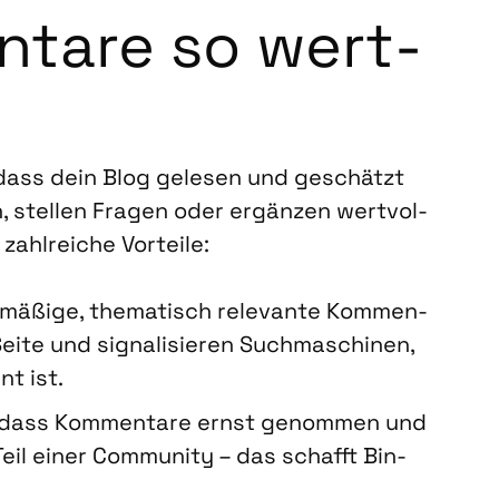
­ta­re so wert­
t, dass dein Blog gele­sen und geschätzt
n, stel­len Fra­gen oder ergän­zen wert­vol­
 zahl­rei­che Vor­tei­le:
mä­ßi­ge, the­ma­tisch rele­van­te Kom­men­
i­te und signa­li­sie­ren Such­ma­schi­nen,
nt ist.
 dass Kom­men­ta­re ernst genom­men und
eil einer Com­mu­ni­ty – das schafft Bin­