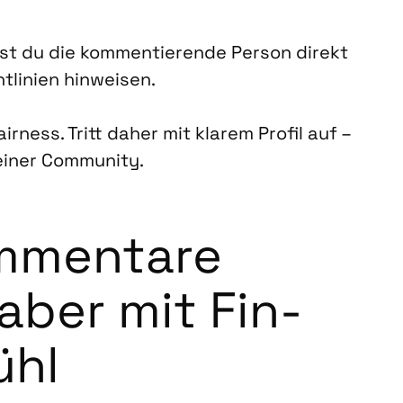
nnst du die kom­men­tie­ren­de Per­son direkt
li­ni­en hin­wei­sen.
ir­ness. Tritt daher mit kla­rem Pro­fil auf –
i­ner Com­mu­ni­ty.
­men­ta­re
 aber mit Fin­
ühl