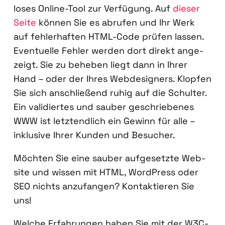
lo­ses Online-Tool zur Ver­fü­gung. Auf
die­ser
Sei­te
kön­nen Sie es abru­fen und Ihr Werk
auf feh­ler­haf­ten HTML-Code prü­fen las­sen.
Even­tu­el­le Feh­ler wer­den dort direkt ange­
zeigt. Sie zu behe­ben liegt dann in Ihrer
Hand – oder der Ihres Web­de­si­gners. Klop­fen
Sie sich anschlie­ßend ruhig auf die Schul­ter.
Ein vali­dier­tes und sau­ber geschrie­be­nes
WWW ist letzt­end­lich ein Gewinn für alle –
inklu­si­ve Ihrer Kun­den und Besu­cher.
Möch­ten Sie eine sau­ber auf­ge­setz­te Web­
site und wis­sen mit HTML, Word­Press oder
SEO nichts anzu­fan­gen? Kon­tak­tie­ren Sie
uns!
Wel­che Erfah­run­gen haben Sie mit der W3C-