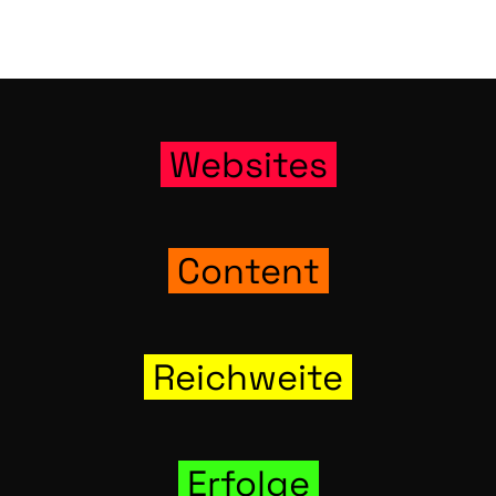
Web­sites
Con­tent
Reich­wei­te
Erfol­ge