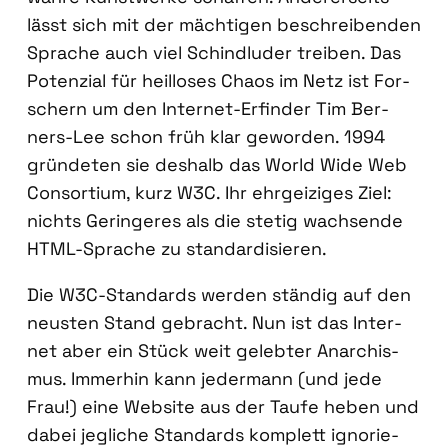
lässt sich mit der mäch­ti­gen beschrei­ben­den
Spra­che auch viel Schind­lu­der trei­ben. Das
Poten­zi­al für heil­lo­ses Cha­os im Netz ist For­
schern um den Inter­net-Erfin­der Tim Ber­
ners-Lee schon früh klar gewor­den. 1994
grün­de­ten sie des­halb das World Wide Web
Con­sor­ti­um, kurz W3C. Ihr ehr­gei­zi­ges Ziel:
nichts Gerin­ge­res als die ste­tig wach­sen­de
HTML-Spra­che zu stan­dar­di­sie­ren.
Die W3C-Stan­dards wer­den stän­dig auf den
neus­ten Stand gebracht. Nun ist das Inter­
net aber ein Stück weit geleb­ter Anar­chis­
mus. Immer­hin kann jeder­mann (und jede
Frau!) eine Web­site aus der Tau­fe heben und
dabei jeg­li­che Stan­dards kom­plett igno­rie­