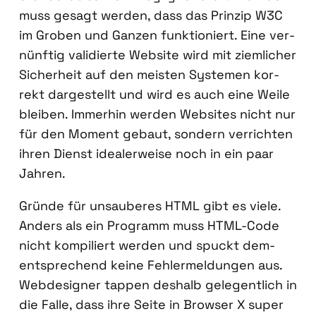
muss gesagt wer­den, dass das Prin­zip W3C
im Gro­ben und Gan­zen funk­tio­niert. Eine ver­
nünf­tig vali­dier­te Web­site wird mit ziem­li­cher
Sicher­heit auf den meis­ten Sys­te­men kor­
rekt dar­ge­stellt und wird es auch eine Wei­le
blei­ben. Immer­hin wer­den Web­sites nicht nur
für den Moment gebaut, son­dern ver­rich­ten
ihren Dienst idea­ler­wei­se noch in ein paar
Jah­ren.
Grün­de für unsau­be­res HTML gibt es vie­le.
Anders als ein Pro­gramm muss HTML-Code
nicht kom­pi­liert wer­den und spuckt dem­
entspre­chend kei­ne Feh­ler­mel­dun­gen aus.
Web­de­si­gner tap­pen des­halb gele­gent­lich in
die Fal­le, dass ihre Sei­te in Brow­ser X super