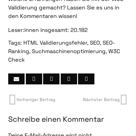
Vali­die­rung gemacht? Las­sen Sie es uns in
den Kom­men­ta­ren wis­sen!
Leser:innen ins­ge­samt:
20.182
Tags:
HTML Validierungsfehler
,
SEO
,
SEO-
Ranking
,
Suchmaschinenoptimierung
,
W3C
Check
Vorheriger Beitrag
Nächster Beitrag
Schreibe einen Kommentar
Deine E-Mail-Adresse wird nicht