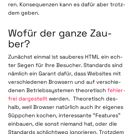
ren. Kon­se­quen­zen kann es dafür aber trotz­
dem geben.
Wofür der gan­ze Zau­
ber?
Zunächst ein­mal ist sau­be­res HTML ein ech­
ter Segen für Ihre Besu­cher. Stan­dards sind
näm­lich ein Garant dafür, dass Web­sites mit
ver­schie­de­nen Brow­sern und auf ver­schie­
de­nen Betriebs­sys­te­men theo­re­tisch
feh­ler­
frei dar­ge­stellt
wer­den. Theo­re­tisch des­
halb, weil Brow­ser natür­lich auch ihr eige­nes
Süpp­chen kochen, inter­es­san­te “Fea­tures”
ein­bau­en, die sonst nie­mand hat, oder die
Stan­dards schlicht­weg igno­rie­ren. Trotz­dem