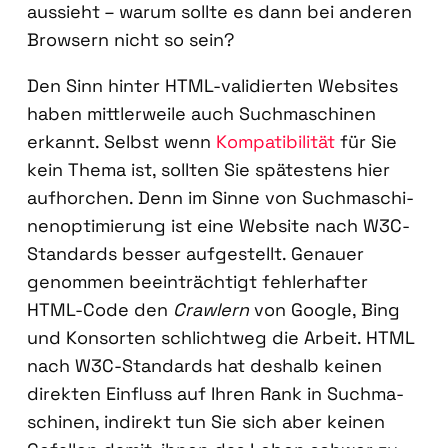
aus­sieht – war­um soll­te es dann bei ande­ren
Brow­sern nicht so sein?
Den Sinn hin­ter HTML-vali­dier­ten Web­sites
haben mitt­ler­wei­le auch Such­ma­schi­nen
erkannt. Selbst wenn
Kom­pa­ti­bi­li­tät
für Sie
kein The­ma ist, soll­ten Sie spä­tes­tens hier
auf­hor­chen. Denn im Sin­ne von Such­ma­schi­
nen­op­ti­mie­rung ist eine Web­site nach W3C-
Stan­dards bes­ser auf­ge­stellt. Genau­er
genom­men beein­träch­tigt feh­ler­haf­ter
HTML-Code den
Craw­lern
von Goog­le, Bing
und Kon­sor­ten schlicht­weg die Arbeit. HTML
nach W3C-Stan­dards hat des­halb kei­nen
direk­ten Ein­fluss auf Ihren Rank in Such­ma­
schi­nen, indi­rekt tun Sie sich aber kei­nen