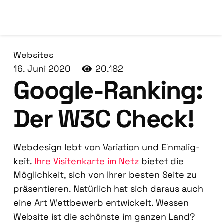
Websites
16. Juni 2020
20.182
Goog­le-Ran­king:
Der W3C Check!
Web­de­sign lebt von Varia­ti­on und Ein­ma­lig­
keit.
Ihre Visi­ten­kar­te im Netz
bie­tet die
Mög­lich­keit, sich von Ihrer bes­ten Sei­te zu
prä­sen­tie­ren. Natür­lich hat sich dar­aus auch
eine Art Wett­be­werb ent­wi­ckelt. Wes­sen
Web­site ist die schöns­te im gan­zen Land?