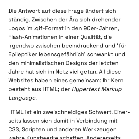
Die Ant­wort auf die­se Fra­ge ändert sich
stän­dig. Zwi­schen der Ära sich dre­hen­der
Logos im .gif-For­mat in den 90er-Jah­ren,
Flash-Ani­ma­tio­nen in einer Qua­li­tät, die
irgend­wo zwi­schen beein­dru­ckend und ‘für
Epi­lep­ti­ker lebens­ge­fähr­lich’ schwankt und
den mini­ma­lis­ti­schen Designs der letz­ten
Jah­re hat sich im Netz viel getan. All die­se
Web­sites haben eines gemein­sam: Ihr Kern
besteht aus HTML; der
Hyper­text Mark­up
Lan­guage
.
HTML ist ein zwei­schnei­di­ges Schwert. Einer­
seits las­sen sich damit in Ver­bin­dung mit
CSS, Scrip­ten und ande­ren Werk­zeu­gen
wah­re Kunst­wer­ke schaf­fen. Ande­rer­seits