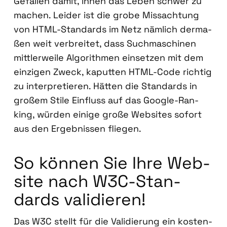
Gefal­len damit, ihnen das Leben schwer zu
machen. Lei­der ist die gro­be Miss­ach­tung
von HTML-Stan­dards im Netz näm­lich der­ma­
ßen weit ver­brei­tet, dass Such­ma­schi­nen
mitt­ler­wei­le Algo­rith­men ein­set­zen mit dem
ein­zi­gen Zweck, kaput­ten HTML-Code rich­tig
zu inter­pre­tie­ren. Hät­ten die Stan­dards in
gro­ßem Sti­le Ein­fluss auf das Goog­le-Ran­
king, wür­den eini­ge gro­ße Web­sites sofort
aus den Ergeb­nis­sen flie­gen.
So kön­nen Sie Ihre Web­
site nach W3C-Stan­
dards vali­die­ren!
Das W3C stellt für die Vali­die­rung ein kos­ten­