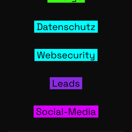
Daten­schutz
Web­se­cu­ri­ty
Leads
Social-Media