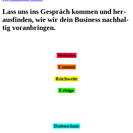
Lass uns ins Gespräch kom­men und her­
aus­fin­den, wie wir dein Busi­ness nach­hal­
tig vor­an­brin­gen.
Web­sites
Con­tent
Reich­wei­te
Erfol­ge
Daten­schutz