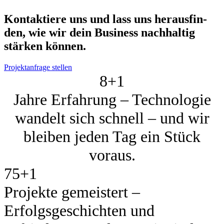
Kon­tak­tie­re uns und lass uns her­aus­fin­
den, wie wir dein Busi­ness nach­hal­tig
stär­ken kön­nen.
Projektanfrage stellen
8+
1
Jahre Erfahrung – Technologie
wandelt sich schnell – und wir
bleiben jeden Tag ein Stück
voraus.
75+
1
Projekte gemeistert –
Erfolgsgeschichten und