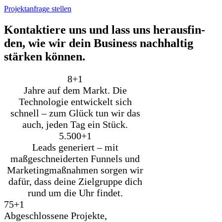
Projektanfrage stellen
Kon­tak­tie­re uns und lass uns her­aus­fin­
den, wie wir dein Busi­ness nach­hal­tig
stär­ken kön­nen.
8+
1
Jahre auf dem Markt. Die
Technologie entwickelt sich
schnell – zum Glück tun wir das
auch, jeden Tag ein Stück.
5.500+
1
Leads generiert – mit
maßgeschneiderten Funnels und
Marketingmaßnahmen sorgen wir
dafür, dass deine Zielgruppe dich
rund um die Uhr findet.
75+
1
Abgeschlossene Projekte,