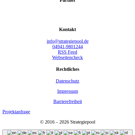
Part­ner
Kon­takt
info@strategiepool.de
04941-9801244
RSS Feed
Webseitencheck
Recht­li­ches
Daten­schutz
Impres­sum
Bar­rie­re­frei­heit
Projektanfrage
© 2016 – 2026 Stra­te­gie­pool