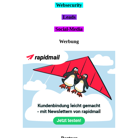
Web­se­cu­ri­ty
Leads
Social-Media
Wer­bung