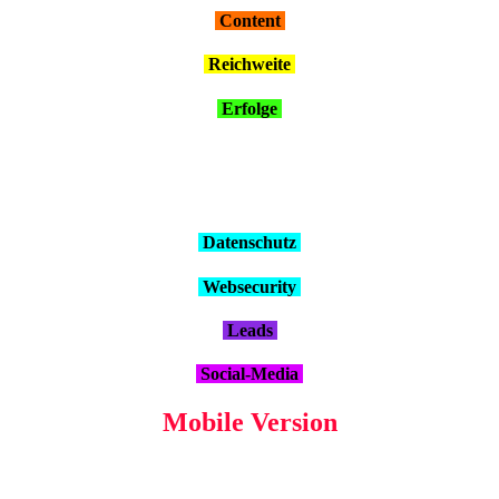
Con­tent
Reich­wei­te
Erfol­ge
Daten­schutz
Web­se­cu­ri­ty
Leads
Social-Media
Mobi­le Ver­si­on