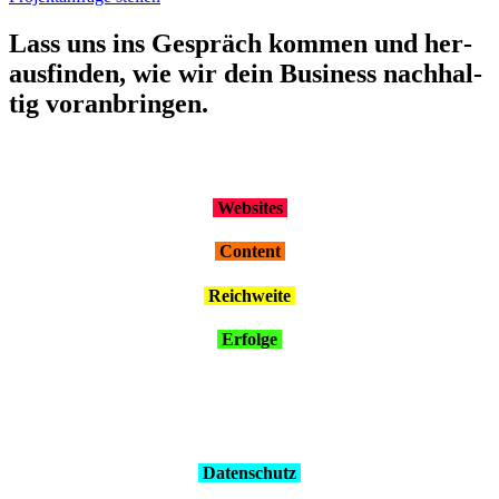
Lass uns ins Gespräch kom­men und her­
aus­fin­den, wie wir dein Busi­ness nach­hal­
tig vor­an­brin­gen.
Web­sites
Con­tent
Reich­wei­te
Erfol­ge
Daten­schutz