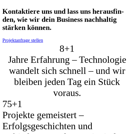
Kon­tak­tie­re uns und lass uns her­aus­fin­
den, wie wir dein Busi­ness nach­hal­tig
stär­ken kön­nen.
Projektanfrage stellen
8+
1
Jahre Erfahrung – Technologie
wandelt sich schnell – und wir
bleiben jeden Tag ein Stück
voraus.
75+
1
Projekte gemeistert –
Erfolgsgeschichten und