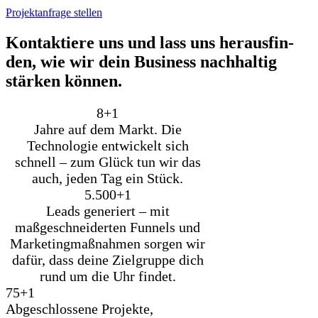
Projektanfrage stellen
Kon­tak­tie­re uns und lass uns her­aus­fin­
den, wie wir dein Busi­ness nach­hal­tig
stär­ken kön­nen.
8+
1
Jahre auf dem Markt. Die
Technologie entwickelt sich
schnell – zum Glück tun wir das
auch, jeden Tag ein Stück.
5.500+
1
Leads generiert – mit
maßgeschneiderten Funnels und
Marketingmaßnahmen sorgen wir
dafür, dass deine Zielgruppe dich
rund um die Uhr findet.
75+
1
Abgeschlossene Projekte,