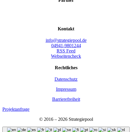
Part­ner
Kon­takt
info@strategiepool.de
04941-9801244
RSS Feed
Webseitencheck
Recht­li­ches
Daten­schutz
Impres­sum
Bar­rie­re­frei­heit
Projektanfrage
© 2016 – 2026 Stra­te­gie­pool