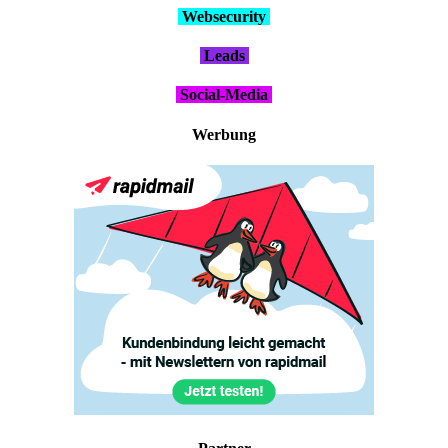
Web­se­cu­ri­ty
Leads
Social-Media
Wer­bung