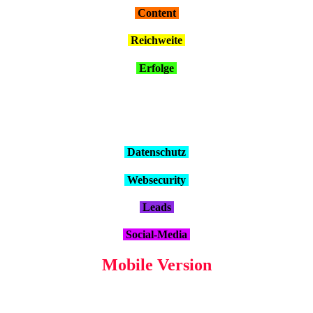
Con­tent
Reich­wei­te
Erfol­ge
Daten­schutz
Web­se­cu­ri­ty
Leads
Social-Media
Mobi­le Ver­si­on