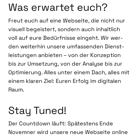
Was erwar­tet euch?
Freut euch auf eine Web­sei­te, die nicht nur
visu­ell begeis­tert, son­dern auch inhalt­lich
voll auf eure Bedürf­nis­se ein­geht. Wir wer­
den wei­ter­hin unse­re umfas­sen­den Dienst­
leis­tun­gen anbie­ten – von der Kon­zep­ti­on
bis zur Umset­zung, von der Ana­ly­se bis zur
Opti­mie­rung. Alles unter einem Dach, alles mit
einem kla­ren Ziel: Euren Erfolg im digi­ta­len
Raum.
Stay Tun­ed!
Der Count­down läuft: Spä­tes­tens Ende
Novem­ner wird unse­re neue Web­sei­te online