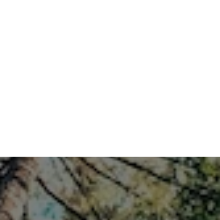
25. Juni 2026
Wann und wie müs­sen KI-Inhal­te gekenn­
zeich­net wer­den?