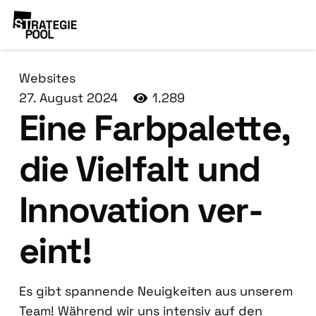
Websites
27. August 2024
1.289
Eine Farb­pa­let­te,
die Viel­falt und
Inno­va­ti­on ver­
eint!
Es gibt span­nen­de Neu­ig­kei­ten aus unse­rem
Team! Wäh­rend wir uns inten­siv auf den