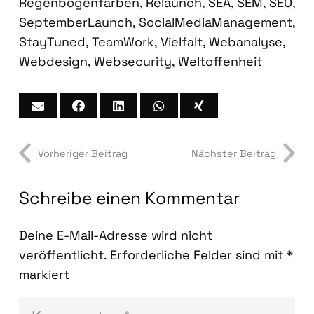
Regenbogenfarben
,
Relaunch
,
SEA
,
SEM
,
SEO
,
SeptemberLaunch
,
SocialMediaManagement
,
StayTuned
,
TeamWork
,
Vielfalt
,
Webanalyse
,
Webdesign
,
Websecurity
,
Weltoffenheit
Vorheriger Beitrag
Nächster Beitrag
Schreibe einen Kommentar
Deine E-Mail-Adresse wird nicht
veröffentlicht.
Erforderliche Felder sind mit
*
markiert