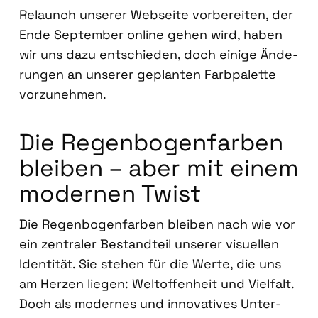
Relaunch unse­rer Web­sei­te vor­be­rei­ten, der
Ende Sep­tem­ber online gehen wird, haben
wir uns dazu ent­schie­den, doch eini­ge Ände­
run­gen an unse­rer geplan­ten Farb­pa­let­te
vor­zu­neh­men.
Die Regen­bo­gen­far­ben
blei­ben – aber mit einem
moder­nen Twist
Die Regen­bo­gen­far­ben blei­ben nach wie vor
ein zen­tra­ler Bestand­teil unse­rer visu­el­len
Iden­ti­tät. Sie ste­hen für die Wer­te, die uns
am Her­zen lie­gen: Welt­of­fen­heit und Viel­falt.
Doch als moder­nes und inno­va­ti­ves Unter­