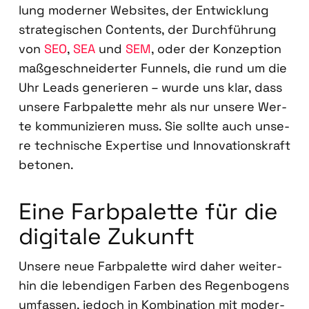
lung moder­ner Web­sites, der Ent­wick­lung
stra­te­gi­schen Con­tents, der Durch­füh­rung
von
SEO
,
SEA
und
SEM
, oder der Kon­zep­ti­on
maß­ge­schnei­der­ter Fun­nels, die rund um die
Uhr Leads gene­rie­ren – wur­de uns klar, dass
unse­re Farb­pa­let­te mehr als nur unse­re Wer­
te kom­mu­ni­zie­ren muss. Sie soll­te auch unse­
re tech­ni­sche Exper­ti­se und Inno­va­ti­ons­kraft
beto­nen.
Eine Farb­pa­let­te für die
digi­ta­le Zukunft
Unse­re neue Farb­pa­let­te wird daher wei­ter­
hin die leben­di­gen Far­ben des Regen­bo­gens
umfas­sen, jedoch in Kom­bi­na­ti­on mit moder­