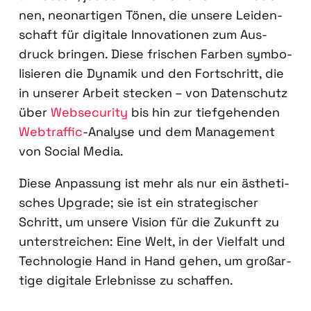
nen, neon­ar­ti­gen Tönen, die unse­re Lei­den­
schaft für digi­ta­le Inno­va­tio­nen zum Aus­
druck brin­gen. Die­se fri­schen Far­ben sym­bo­
li­sie­ren die Dyna­mik und den Fort­schritt, die
in unse­rer Arbeit ste­cken – von Daten­schutz
über
Web­se­cu­ri­ty
bis hin zur tief­ge­hen­den
Webtraf­fic
-Ana­ly­se und dem Manage­ment
von Social Media.
Die­se Anpas­sung ist mehr als nur ein ästhe­ti­
sches Upgrade; sie ist ein stra­te­gi­scher
Schritt, um unse­re Visi­on für die Zukunft zu
unter­strei­chen: Eine Welt, in der Viel­falt und
Tech­no­lo­gie Hand in Hand gehen, um groß­ar­
ti­ge digi­ta­le Erleb­nis­se zu schaf­fen.