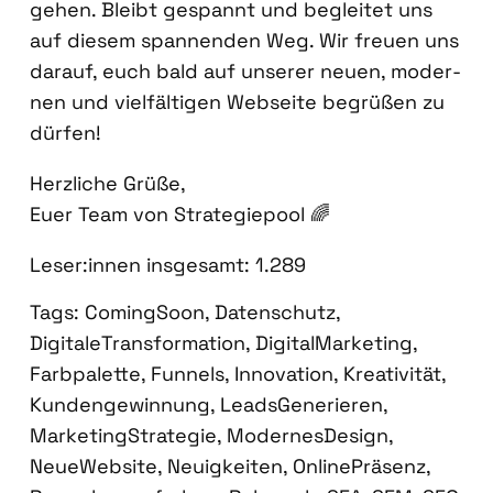
gehen. Bleibt gespannt und beglei­tet uns
auf die­sem span­nen­den Weg. Wir freu­en uns
dar­auf, euch bald auf unse­rer neu­en, moder­
nen und viel­fäl­ti­gen Web­sei­te begrü­ßen zu
dür­fen!
Herz­li­che Grü­ße,
Euer Team von Stra­te­gie­pool 🌈
Leser:innen ins­ge­samt:
1.289
Tags:
ComingSoon
,
Datenschutz
,
DigitaleTransformation
,
DigitalMarketing
,
Farbpalette
,
Funnels
,
Innovation
,
Kreativität
,
Kundengewinnung
,
LeadsGenerieren
,
MarketingStrategie
,
ModernesDesign
,
NeueWebsite
,
Neuigkeiten
,
OnlinePräsenz
,