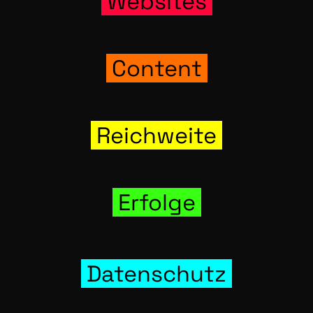
Web­sites
Con­tent
Reich­wei­te
Erfol­ge
Daten­schutz