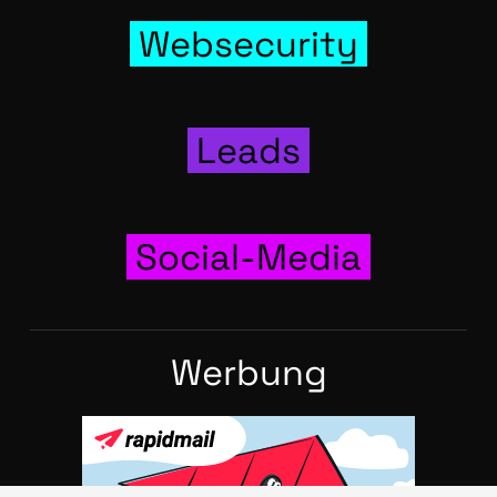
Web­se­cu­ri­ty
Leads
Social-Media
Wer­bung