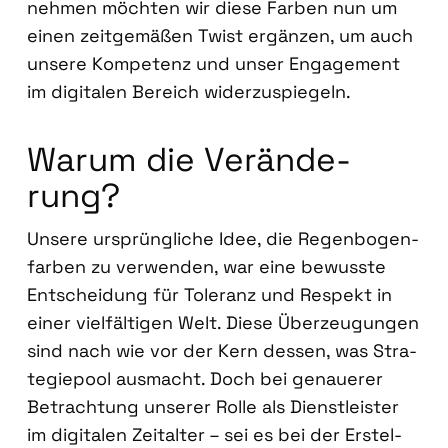
neh­men möch­ten wir die­se Far­ben nun um
einen zeit­ge­mä­ßen Twist ergän­zen, um auch
unse­re Kom­pe­tenz und unser Enga­ge­ment
im digi­ta­len Bereich wider­zu­spie­geln.
War­um die Ver­än­de­
rung?
Unse­re ursprüng­li­che Idee, die Regen­bo­gen­
far­ben zu ver­wen­den, war eine bewuss­te
Ent­schei­dung für Tole­ranz und Respekt in
einer viel­fäl­ti­gen Welt. Die­se Über­zeu­gun­gen
sind nach wie vor der Kern des­sen, was Stra­
te­gie­pool aus­macht. Doch bei genaue­rer
Betrach­tung unse­rer Rol­le als Dienst­leis­ter
im digi­ta­len Zeit­al­ter – sei es bei der Erstel­