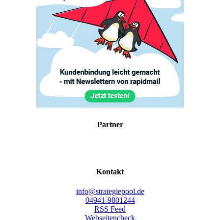
Part­ner
Kon­takt
info@strategiepool.de
04941-9801244
RSS Feed
Webseitencheck