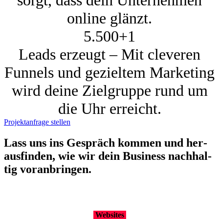
online glänzt.
5.500+
1
Leads erzeugt – Mit cleveren
Funnels und gezieltem Marketing
wird deine Zielgruppe rund um
die Uhr erreicht.
Projektanfrage stellen
Lass uns ins Gespräch kom­men und her­
aus­fin­den, wie wir dein Busi­ness nach­hal­
tig vor­an­brin­gen.
Web­sites