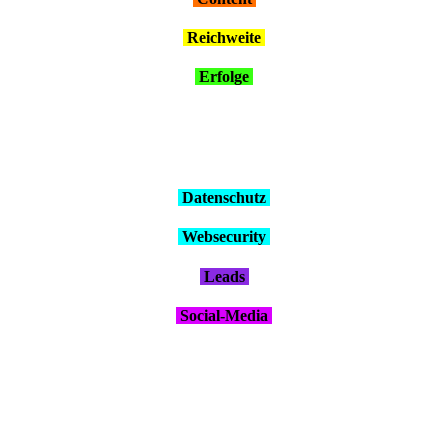
Reich­wei­te
Erfol­ge
Daten­schutz
Web­se­cu­ri­ty
Leads
Social-Media