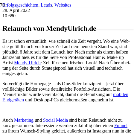
Erfolgsgeschichten
,
Leads
,
Websites
28. April 2022
10.680
Relaunch von MendyUlrich.de
Es ist schon erstaun­lich, wie schnell die Zeit ver­geht. Wo eine Web­
site gefühlt noch vor kur­zer Zeit auf dem neu­es­ten Stand war, sind
plötz­lich 6 Jah­re seit dem Launch her. Nach mehr als einem hal­ben
Jahr­zehnt hieß es für die Sei­te von Pro­fes­sio­nal Hair & Make-up
Artist
Men­dy Ulrich
: Zeit für einen fri­schen Look! Nach Über­ar­bei­
tung der Sei­te durch Stra­te­gie­pool hat sich visu­ell und tech­nisch
eini­ges getan.
So ver­fügt die Home­page – als One-Sider kon­zi­piert – jetzt über
voll­flä­chi­ge Bil­der sowie detail­rei­che Port­fo­lio-Ansich­ten. Die
Menü­struk­tur wur­de ver­ein­facht, damit die Benut­zung auf
mobi­len
End­ge­rä­ten
und Desk­top-PCs glei­cher­ma­ßen ange­nehm ist.
Auch
Mar­ke­ting
und
Social Media
sind beim Relaunch nicht zu
kurz gekom­men. Inter­es­sier­te wer­den zukünf­tig über einen
Fun­nel
zu ihrem Wunsch-Sty­ling gelei­tet, außer­dem ist Insta­gram nun in die