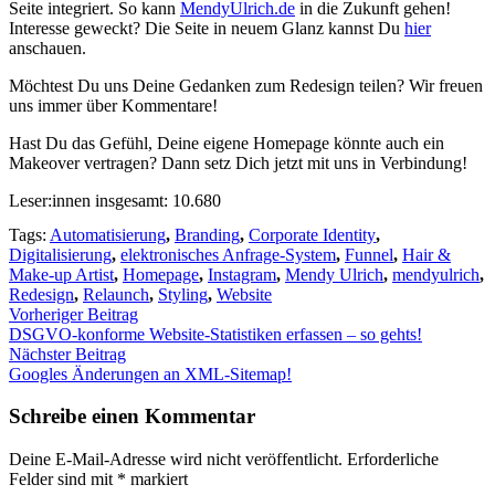
Sei­te inte­griert. So kann
MendyUlrich.de
in die Zukunft gehen!
Inter­es­se geweckt? Die Sei­te in neu­em Glanz kannst Du
hier
anschau­en.
Möch­test Du uns Dei­ne Gedan­ken zum Rede­sign tei­len? Wir freu­en
uns immer über Kom­men­ta­re!
Hast Du das Gefühl, Dei­ne eige­ne Home­page könn­te auch ein
Make­over ver­tra­gen? Dann setz Dich jetzt mit uns in Ver­bin­dung!
Leser:innen ins­ge­samt:
10.680
Tags:
Automatisierung
,
Branding
,
Corporate Identity
,
Digitalisierung
,
elektronisches Anfrage-System
,
Funnel
,
Hair &
Make-up Artist
,
Homepage
,
Instagram
,
Mendy Ulrich
,
mendyulrich
,
Redesign
,
Relaunch
,
Styling
,
Website
Vorheriger Beitrag
DSGVO-kon­for­me Web­site-Sta­tis­ti­ken erfas­sen – so gehts!
Nächster Beitrag
Goo­gles Ände­run­gen an XML-Site­map!
Schreibe einen Kommentar
Deine E-Mail-Adresse wird nicht veröffentlicht.
Erforderliche
Felder sind mit
*
markiert