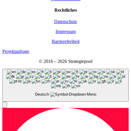
Recht­li­ches
Daten­schutz
Impres­sum
Bar­rie­re­frei­heit
Projektanfrage
© 2016 – 2026 Stra­te­gie­pool
Deutsch