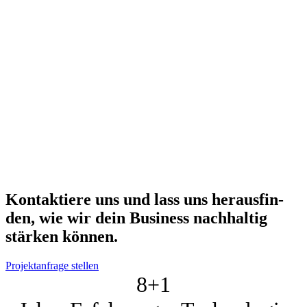
Kon­tak­tie­re uns und lass uns her­aus­fin­
den, wie wir dein Busi­ness nach­hal­tig
stär­ken kön­nen.
Projektanfrage stellen
8+
1