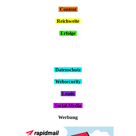
Con­tent
Reich­wei­te
Erfol­ge
Daten­schutz
Web­se­cu­ri­ty
Leads
Social-Media
Wer­bung