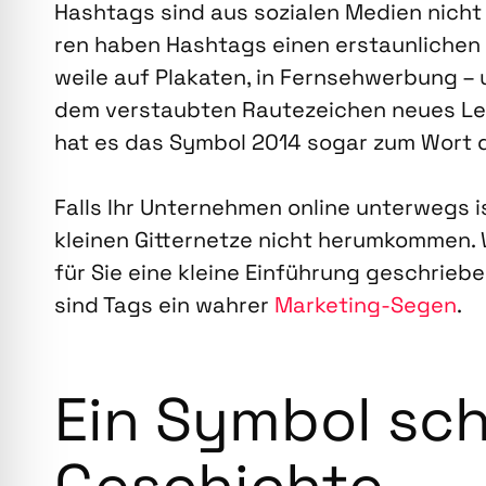
Hash­tags sind aus sozia­len Medi­en nicht
ren haben Hash­tags einen erstaun­li­chen
wei­le auf Pla­ka­ten, in Fern­seh­wer­bung 
dem ver­staub­ten Rau­te­zei­chen neu­es L
hat es das Sym­bol 2014 sogar zum Wort d
Falls Ihr Unter­neh­men online unter­wegs 
klei­nen Git­ter­net­ze nicht her­um­kom­men
für Sie eine klei­ne Ein­füh­rung geschrie­be
sind Tags ein wah­rer
Mar­ke­ting-Segen
.
Ein Sym­bol sc
Geschich­te