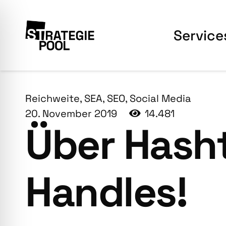
Ser­vice
Reichweite
,
SEA
,
SEO
,
Social Media
20. November 2019
14.481
Über Hash­
Hand­les!