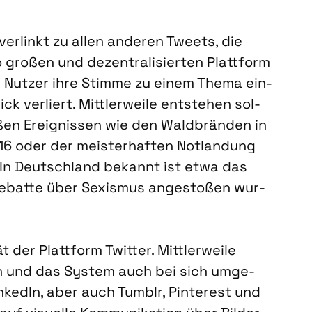
ver­linkt zu allen ande­ren Tweets, die
 gro­ßen und dezen­tra­li­sier­ten Platt­form
le Nut­zer ihre Stim­me zu einem The­ma ein­
ver­liert. Mitt­ler­wei­le ent­ste­hen sol­
ßen Ereig­nis­sen wie den Wald­brän­den in
2016 oder der meis­ter­haf­ten Not­lan­dung
 In Deutsch­land bekannt ist etwa das
ebat­te über Sexis­mus ange­sto­ßen wur­
der Platt­form Twit­ter. Mitt­ler­wei­le
en und das Sys­tem auch bei sich umge­
ke­dIn, aber auch Tumb­lr, Pin­te­rest und