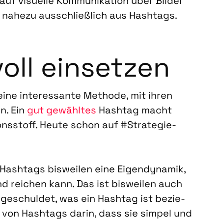
f visu­el­le Kom­mu­ni­ka­ti­on über Bil­der
 nahe­zu aus­schließ­lich aus Hash­tags.
oll ein­set­zen
ne inter­es­san­te Metho­de, mit ihren
en. Ein
gut gewähl­tes
Hash­tag macht
ons­stoff. Heu­te schon auf #Stra­te­gie­
 Hash­tags bis­wei­len eine Eigen­dy­na­mik,
nd rei­chen kann. Das ist bis­wei­len auch
 geschul­det, was ein Hash­tag ist bezie­
 von Hash­tags dar­in, dass sie sim­pel und