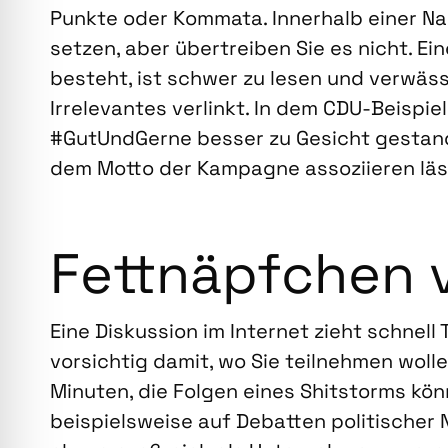
Punk­te oder Kom­ma­ta. Inner­halb einer Na
set­zen, aber über­trei­ben Sie es nicht. E
besteht, ist schwer zu lesen und ver­wäs­ser
Irrele­van­tes ver­linkt. In dem CDU-Bei­spie
#GutUnd­Ger­ne bes­ser zu Gesicht gestan­d
dem Mot­to der Kam­pa­gne asso­zi­ie­ren lä
Fett­näpf­chen 
Eine Dis­kus­si­on im Inter­net zieht schnell 
vor­sich­tig damit, wo Sie teil­neh­men wol­
Minu­ten, die Fol­gen eines Shit­s­torms kö
bei­spiels­wei­se auf Debat­ten poli­ti­scher 