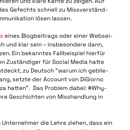
lie­ren und kla­re Kan­te zu zei­gen. Auf
 des Gefechts schnell zu Miss­ver­ständ­
­mu­ni­ka­ti­on lösen las­sen.
ds
eines Blog­bei­trags oder einer Web­sei­
h und klar sein – ins­be­son­de­re dann,
n. Ein bekann­tes Fall­bei­spiel hier­für
ren Zustän­di­ger für Social Media hat­te
nt­deckt, zu Deutsch “war­um ich geblie­
lang, setz­te der Account von DiGior­no
­za hat­ten”. Das Pro­blem dabei: #Why­
ihre Geschich­ten von Miss­hand­lung in
Unter­neh­mer die Leh­re zie­hen, dass ein