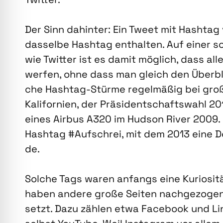
Der Sinn dahin­ter: Ein Tweet mit Hash­tag 
das­sel­be Hash­tag ent­hal­ten. Auf einer so
wie Twit­ter ist es damit mög­lich, dass al
wer­fen, ohne dass man gleich den Über­blick 
che Hash­tag-Stür­me regel­mä­ßig bei gro­
Kali­for­ni­en, der Prä­si­dent­schafts­wahl 
eines Air­bus A320 im Hud­son River 2009.
Hash­tag #Auf­schrei, mit dem 2013 eine D
de.
Sol­che Tags waren anfangs eine Kurio­si­tät 
haben ande­re gro­ße Sei­ten nach­ge­zo­g
setzt. Dazu zäh­len etwa Face­book und Lin­