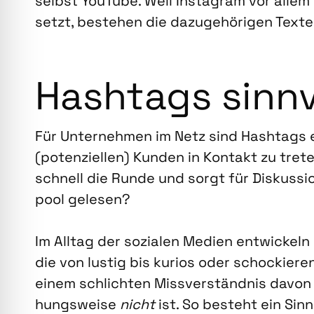
selbst You­Tube. Weil Insta­gram vor allem au
setzt, bestehen die dazu­ge­hö­ri­gen Tex­te
Hash­tags sinn­v
Für Unter­neh­men im Netz sind Hash­tags ei
(poten­zi­el­len) Kun­den in Kon­takt zu tre­t
schnell die Run­de und sorgt für Dis­kus­si­
pool gele­sen?
Im All­tag der sozia­len Medi­en ent­wi­ckeln
die von lus­tig bis kuri­os oder scho­ckie­re
einem schlich­ten Miss­ver­ständ­nis davon
hungs­wei­se
nicht
ist. So besteht ein Sinn