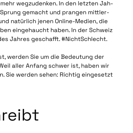
 mehr weg­zu­den­ken. In den letz­ten Jah­
 Sprung gemacht und pran­gen mitt­ler­
– und natür­lich jenen Online-Medi­en, die
eben ein­ge­haucht haben. In der Schweiz
es Jah­res geschafft. #Nicht­Schlecht.
ist, wer­den Sie um die Bedeu­tung der
. Weil aller Anfang schwer ist, haben wir
n. Sie wer­den sehen: Rich­tig ein­ge­setzt
hreibt