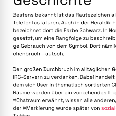
Bes­tens bekannt ist das Rau­te­zei­chen al
Tele­fon­tas­ta­tu­ren. Auch in der Heral­dik
bezeich­net dort die Far­be Schwarz. In Nor
ge­setzt, um eine Rang­fol­ge zu beschrei­
ge Gebrauch von dem Sym­bol. Dort näm­li
chen­bruch – autsch.
Den gro­ßen Durch­bruch im all­täg­li­che
IRC-Ser­vern zu ver­dan­ken. Dabei han­delt
dem sich User in the­ma­tisch sor­tier­ten C
Räu­me wer­den über ein vor­ge­hen­des # 
#Chat­raum erwähnt, wis­sen alle ande­ren,
der #Mar­kie­rung wur­de spä­ter von
sozia­
Twit­ter.