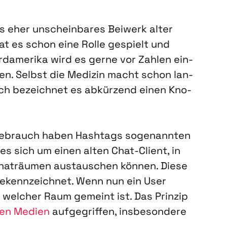
s eher unschein­ba­res Bei­werk alter
 hat es schon eine Rol­le gespielt und
d­ame­ri­ka wird es ger­ne vor Zah­len ein­
ben. Selbst die Medi­zin macht schon lan­
ch bezeich­net es abkür­zend einen Kno­
n Gebrauch haben Hash­tags soge­nann­ten
 es sich um einen alten Chat-Cli­ent, in
hat­räu­men aus­tau­schen kön­nen. Die­se
gekenn­zeich­net. Wenn nun ein User
 wel­cher Raum gemeint ist. Das Prin­zip
len Medi­en
auf­ge­grif­fen, ins­be­son­de­re