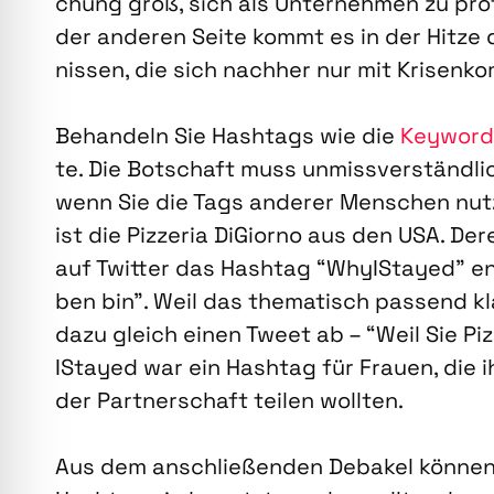
chung groß, sich als Unter­neh­men zu pro­fi­
der ande­ren Sei­te kommt es in der Hit­ze
nis­sen, die sich nach­her nur mit Kri­sen­kom
Behan­deln Sie Hash­tags wie die
Key­wor
te. Die Bot­schaft muss unmiss­ver­ständ­lic
wenn Sie die Tags ande­rer Men­schen nut­ze
ist die Piz­ze­ria DiGior­no aus den USA. De
auf Twit­ter das Hash­tag “Why­IStay­ed” e
ben bin”. Weil das the­ma­tisch pas­send k
dazu gleich einen Tweet ab – “Weil Sie Piz
IStay­ed war ein Hash­tag für Frau­en, die 
der Part­ner­schaft tei­len woll­ten.
Aus dem anschlie­ßen­den Deba­kel kön­nen 