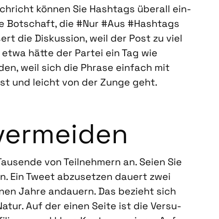
ch­richt kön­nen Sie Hash­tags über­all ein­
ine Bot­schaft, die #Nur #Aus #Hash­tags
t die Dis­kus­si­on, weil der Post zu viel
l etwa hät­te der Par­tei ein Tag wie
en, weil sich die Phra­se ein­fach mit
sst und leicht von der Zun­ge geht.
ver­mei­den
Tau­sen­de von Teil­neh­mern an. Sei­en Sie
len. Ein Tweet abzu­set­zen dau­ert zwei
n­nen Jah­re andau­ern. Das bezieht sich
Natur. Auf der einen Sei­te ist die Ver­su­