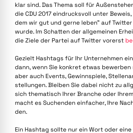
klar sind. Das The­ma soll für Außen­ste­hen­
die CDU 2017 ein­drucks­voll unter Beweis, 
dem wir gut und ger­ne leben” auf Twit­te
wur­de. Im Schat­ten der all­ge­mei­nen Erhe
die Zie­le der Par­tei auf Twit­ter vor­erst
be
Gezielt Hash­tags für Ihr Unter­neh­men ein­z
dann, wenn Sie kon­kret etwas bewer­ben mö
aber auch Events, Gewinn­spie­le, Stel­len­an
stel­lun­gen. Blei­ben Sie dabei nicht zu all
sich the­ma­tisch Ihrer Bran­che oder Ihrem
macht es Suchen­den ein­fa­cher, Ihre Nach
den.
Ein Hash­tag soll­te nur ein Wort oder eine 