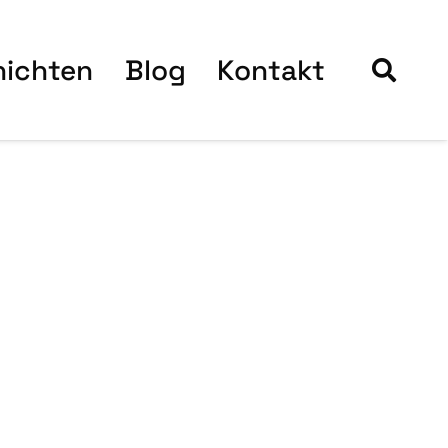
hich­ten
Blog
Kon­takt
Blog­bei­trä­
ge
18. Juli 2026
11. Juli 2026
Word­Press 7.0.2
Word­Press 7.0.1
Sicher­heits-
War­tungs-
Update ist da!
Update ist da!