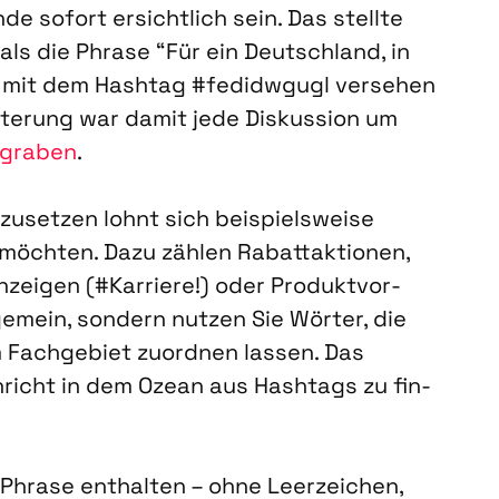
de sofort ersicht­lich sein. Das stell­te
als die Phra­se “Für ein Deutsch­land, in
r mit dem Hash­tag #fedidw­gugl ver­se­hen
i­te­rung war damit jede Dis­kus­si­on um
gra­ben
.
u­set­zen lohnt sich bei­spiels­wei­se
ch­ten. Dazu zäh­len Rabatt­ak­tio­nen,
­zei­gen (#Kar­rie­re!) oder Pro­dukt­vor­
­ge­mein, son­dern nut­zen Sie Wör­ter, die
 Fach­ge­biet zuord­nen las­sen. Das
­richt in dem Oze­an aus Hash­tags zu fin­
Phra­se ent­hal­ten – ohne Leer­zei­chen,