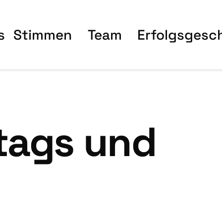
s
Stim­men
Team
Erfolgs­ge­sc
tags und