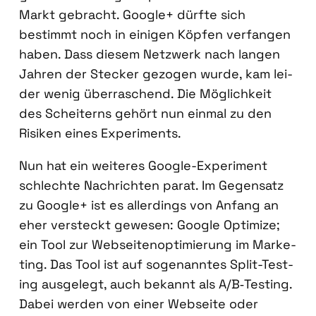
Markt gebracht. Goog­le+ dürf­te sich
bestimmt noch in eini­gen Köp­fen ver­fan­gen
haben. Dass die­sem Netz­werk nach lan­gen
Jah­ren der Ste­cker gezo­gen wur­de, kam lei­
der wenig über­ra­schend. Die Mög­lich­keit
des Schei­terns gehört nun ein­mal zu den
Risi­ken eines Expe­ri­ments.
Nun hat ein wei­te­res Goog­le-Expe­ri­ment
schlech­te Nach­rich­ten parat. Im Gegen­satz
zu Goog­le+ ist es aller­dings von Anfang an
eher ver­steckt gewe­sen: Goog­le Opti­mi­ze;
ein Tool zur Web­sei­ten­op­ti­mie­rung im Mar­ke­
ting. Das Tool ist auf soge­nann­tes Split-Test­
ing aus­ge­legt, auch bekannt als A/B‑Testing.
Dabei wer­den von einer Web­sei­te oder