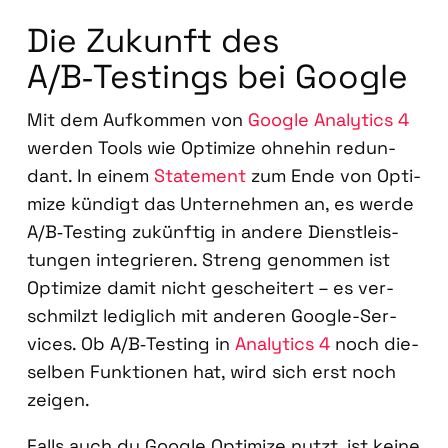
Die Zukunft des
A/B‑Testings bei Goog­le
Mit dem Auf­kom­men von
Goog­le Ana­ly­tics 4
wer­den Tools wie Opti­mi­ze ohne­hin red­un­
dant. In einem
State­ment
zum Ende von Opti­
mi­ze kün­digt das Unter­neh­men an, es wer­de
A/B‑Testing zukünf­tig in ande­re Dienst­leis­
tun­gen inte­grie­ren. Streng genom­men ist
Opti­mi­ze damit nicht geschei­tert – es ver­
schmilzt ledig­lich mit ande­ren Goog­le-Ser­
vices. Ob A/B‑Testing in
Ana­ly­tics 4
noch die­
sel­ben Funk­tio­nen hat, wird sich erst noch
zei­gen.
Falls auch du Goog­le Opti­mi­ze nutzt, ist kei­ne