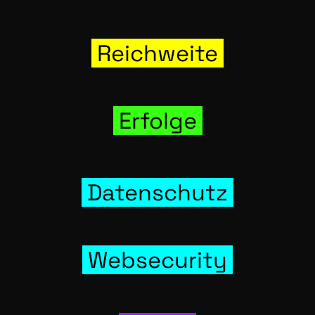
Reich­wei­te
Erfol­ge
Daten­schutz
Web­se­cu­ri­ty