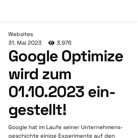
Websites
31. Mai 2023
3.976
Goog­le Opti­mi­ze
wird zum
01.10.2023 ein­
ge­stellt!
Goog­le hat im Lau­fe sei­ner Unter­neh­mens­
ge­schich­te eini­ge Expe­ri­men­te auf den