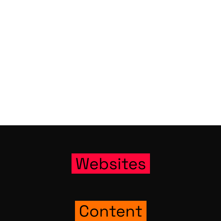
Web­sites
Con­tent