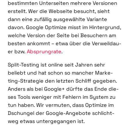
bestimm­ten Unter­sei­ten meh­re­re Ver­sio­nen
erstellt. Wer die Web­sei­te besucht, sieht
dann eine zufäl­lig aus­ge­wähl­te Vari­an­te
davon. Goog­le Opti­mi­ze misst im Hin­ter­grund,
wel­che Ver­si­on der Sei­te bei Besu­chern am
bes­ten ankommt – etwa über die Ver­weil­dau­
er bzw.
Absprungra­te
.
Split-Test­ing ist online seit Jah­ren sehr
beliebt und hat schon so man­cher Mar­ke­
ting-Stra­te­gie den letz­ten Schliff gege­ben.
Anders als bei Goog­le+ dürf­te das Ende die­
ses Tools weni­ger mit Feh­lern im Sys­tem zu
tun haben. Wir ver­mu­ten, dass Opti­mi­ze im
Dschun­gel der Goog­le-Ange­bo­te schlicht­
weg etwas unter­ge­gan­gen ist.