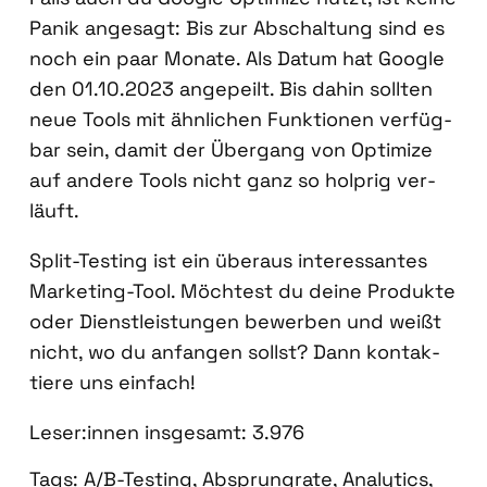
Panik ange­sagt: Bis zur Abschal­tung sind es
noch ein paar Mona­te. Als Datum hat Goog­le
den 01.10.2023 ange­peilt. Bis dahin soll­ten
neue Tools mit ähn­li­chen Funk­tio­nen ver­füg­
bar sein, damit der Über­gang von Opti­mi­ze
auf ande­re Tools nicht ganz so holp­rig ver­
läuft.
Split-Test­ing ist ein über­aus inter­es­san­tes
Mar­ke­ting-Tool. Möch­test du dei­ne Pro­duk­te
oder Dienst­leis­tun­gen bewer­ben und weißt
nicht, wo du anfan­gen sollst? Dann kon­tak­
tie­re uns ein­fach!
Leser:innen ins­ge­samt:
3.976
Tags:
A/B-Testing
,
Absprungrate
,
Analytics
,