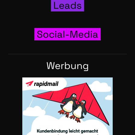
Leads
Social-Media
Wer­bung