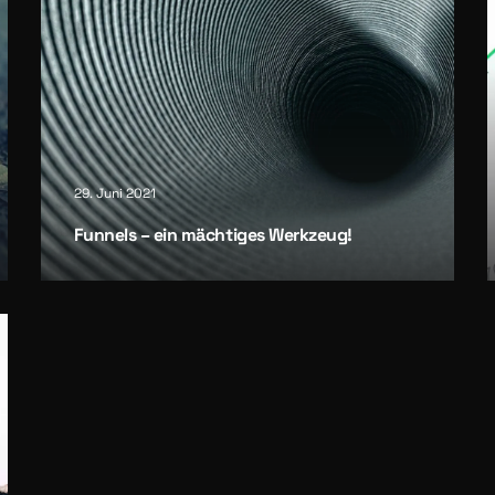
29. Juni 2021
Fun­nels – ein mäch­ti­ges Werk­zeug!