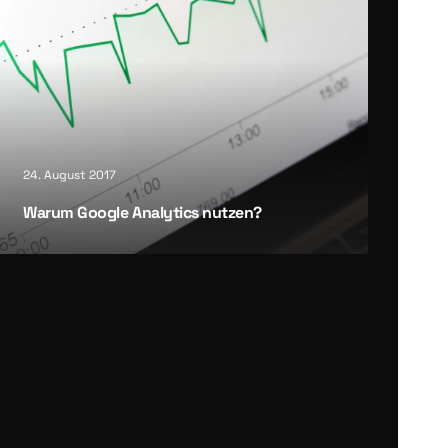
24. August 2017
War­um Goog­le Ana­ly­tics nut­zen?