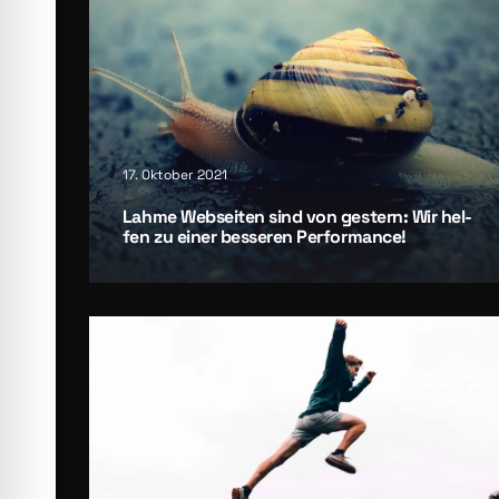
17. Oktober 2021
Lah­me Web­sei­ten sind von ges­tern: Wir hel­
fen zu einer bes­se­ren Per­for­mance!