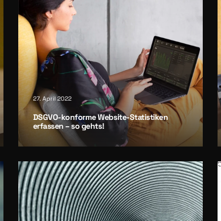
27. April 2022
DSGVO-kon­for­me Web­site-Sta­tis­ti­ken
erfas­sen – so gehts!