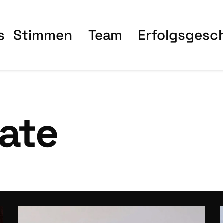
s
Stim­men
Team
Erfolgs­ge­sc
ate