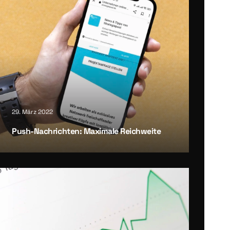
29. März 2022
Push-Nach­rich­ten: Maxi­ma­le Reich­wei­te