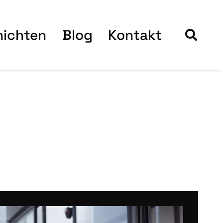
hich­ten
Blog
Kon­takt