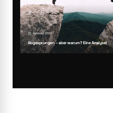
22. Februar 2017
Abge­sprun­gen – aber war­um? Eine Ana­ly­se!