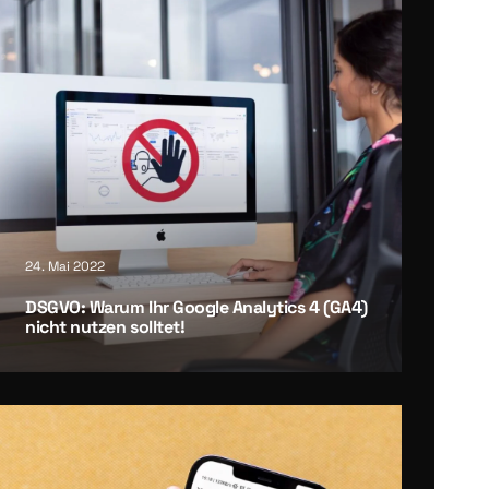
24. Mai 2022
DSGVO: War­um Ihr Goog­le Ana­ly­tics 4 (GA4)
nicht nut­zen soll­tet!