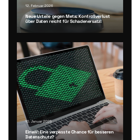
12. Februar 2026
Neue Urtei­le gegen Meta: Kon­troll­ver­lust
über Daten reicht für Scha­den­er­satz!
10. Januar 2025
Ein­wV: Eine ver­pass­te Chan­ce für bes­se­ren
Daten­schutz?