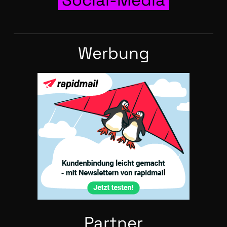
Wer­bung
Part­ner