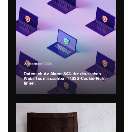
2. Dezember 2024
Daten­schutz-Alarm: 84% der deut­schen
Web­sites miss­ach­ten TTDSG-Coo­kie-Richt­
li­ni­en!