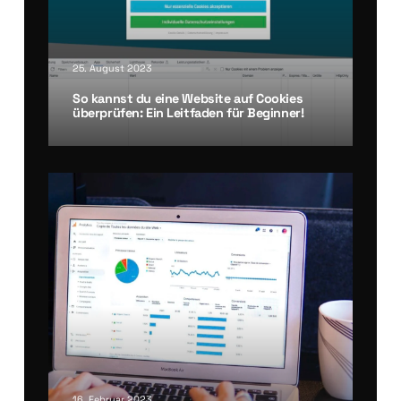
25. August 2023
So kannst du eine Web­site auf Coo­kies
über­prü­fen: Ein Leit­fa­den für Beg­in­ner!
16. Februar 2023