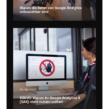
War­um die Daten von Goog­le Ana­ly­tics
unbrauch­bar sind
24. Mai 2022
DSGVO: War­um Ihr Goog­le Ana­ly­tics 4
(GA4) nicht nut­zen soll­tet!