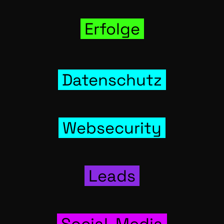
Erfol­ge
Daten­schutz
Web­se­cu­ri­ty
Leads
Social-Media