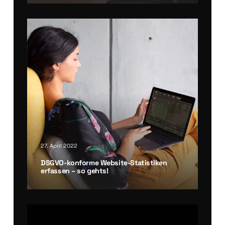
27. April 2022
DSGVO-kon­for­me Web­site-Sta­tis­ti­ken
erfas­sen – so gehts!