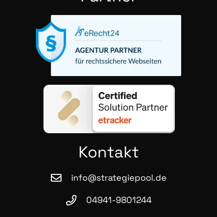
Kon­takt
info@strategiepool.de
04941-9801244