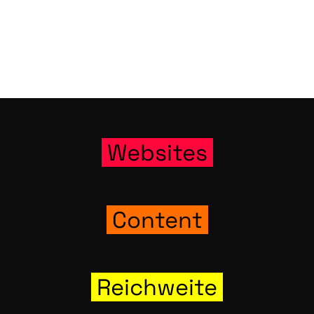
Web­sites
Con­tent
Reich­wei­te