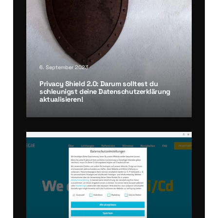
6. September 2023
Pri­va­cy Shield 2.0: Dar­um soll­test du
schleu­nigst dei­ne Daten­schutz­er­klä­rung
aktua­li­sie­ren!